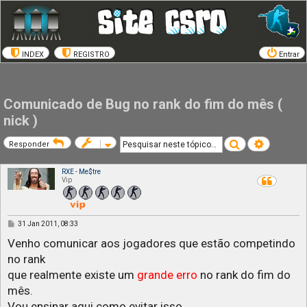
INDEX
REGISTRO
Entrar
Comunicado de Bug no rank do fim do mês (
nick )
Pesquisar
Pesquisa a
Responder
RXE - Me$tre
Vip
M
31 Jan 2011, 08:33
e
n
Venho comunicar aos jogadores que estão competindo
s
no rank
a
g
que realmente existe um
grande erro
no rank do fim do
e
m
mês.
Vou ensinar aqui como evitar isso.