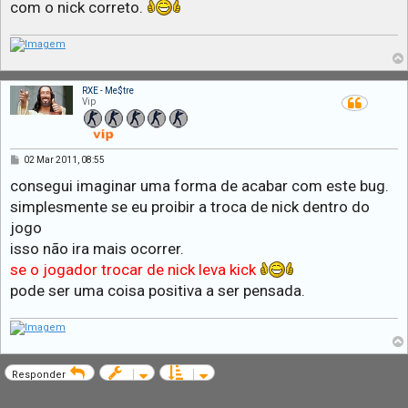
com o nick correto.
RXE - Me$tre
Vip
M
02 Mar 2011, 08:55
e
n
consegui imaginar uma forma de acabar com este bug.
s
simplesmente se eu proibir a troca de nick dentro do
a
g
jogo
e
m
isso não ira mais ocorrer.
se o jogador trocar de nick leva kick
pode ser uma coisa positiva a ser pensada.
Responder