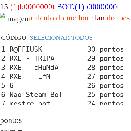
15
(1)b0000000t
BOT:(1)b0000000t
calculo do melhor
clan
do mes 
CÓDIGO:
SELECIONAR TODOS
1 R@FFIUSK           30 pontos

2 RXE - TRIPA        29 pontos

3 RXE - cHuNdA       28 pontos

4 RXE -  LfN         27 pontos

5 6                  26 pontos

6 Nao Steam BoT      25 pontos

7 mestre bot         24 pontos

8 www.csro.com.br/bo 23 pontos

pontos
9 Frag Nice (bot)    22 pontos

10 Eita Gamer bOt     21 pontos
