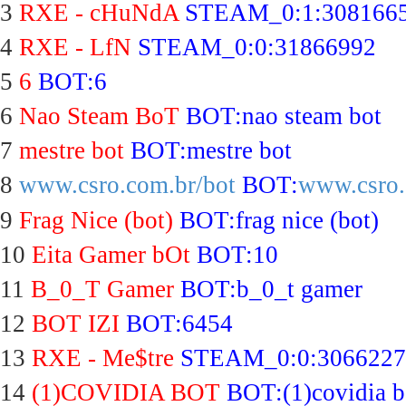
3
RXE - cHuNdA
STEAM_0:1:308166
4
RXE - LfN
STEAM_0:0:31866992
5
6
BOT:6
6
Nao Steam BoT
BOT:nao steam bot
7
mestre bot
BOT:mestre bot
8
www.csro.com.br/bot
BOT:
www.csro.
9
Frag Nice (bot)
BOT:frag nice (bot)
10
Eita Gamer bOt
BOT:10
11
B_0_T Gamer
BOT:b_0_t gamer
12
BOT IZI
BOT:6454
13
RXE - Me$tre
STEAM_0:0:3066227
14
(1)COVIDIA BOT
BOT:(1)covidia b