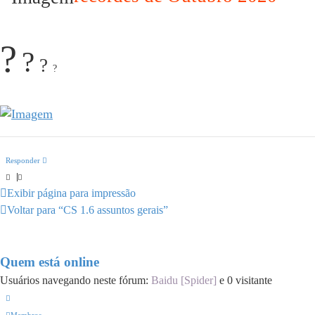
25 Carbon b0t         6 pontos

26 b0000000t          5 pontos

?
27 Costta             4 pontos

?
?
?
28 Gabu bot easy      3 pontos

29 6785687568         2 pontos

Responder
Exibir página para impressão
Voltar para “CS 1.6 assuntos gerais”
Quem está online
Usuários navegando neste fórum:
Baidu [Spider]
e 0 visitante
Membros