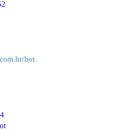
52
com.br/bot
4
ot