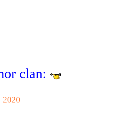
hor clan:
o 2020