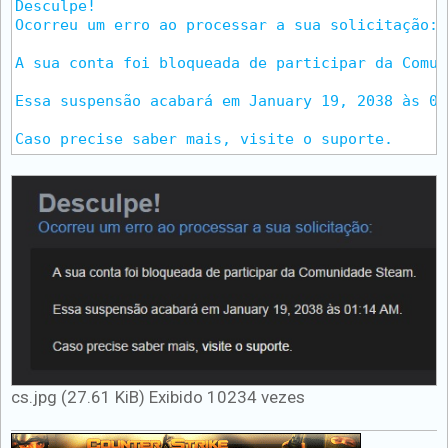
e
Desculpe!

m
Ocorreu um erro ao processar a sua solicitação:

A sua conta foi bloqueada de participar da Comun
Essa suspensão acabará em January 19, 2038 às 01
Caso precise saber mais, visite o suporte.
cs.jpg (27.61 KiB) Exibido 10234 vezes