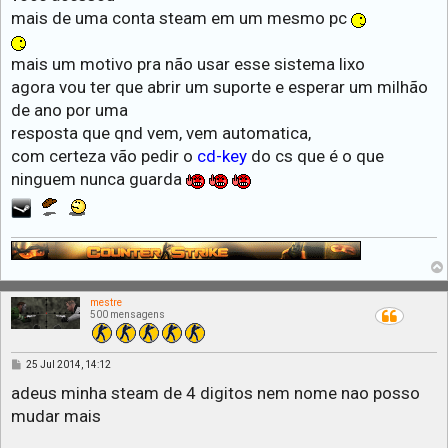
g
mais de uma conta steam em um mesmo pc
e
m
mais um motivo pra não usar esse sistema lixo
agora vou ter que abrir um suporte e esperar um milhão
de ano por uma
resposta que qnd vem, vem automatica,
com certeza vão pedir o
cd-key
do cs que é o que
ninguem nunca guarda
mestre
500 mensagens
M
25 Jul 2014, 14:12
e
n
adeus minha steam de 4 digitos nem nome nao posso
s
mudar mais
a
g
e
m