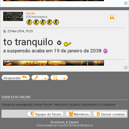
mestre
500 mensagens
M
23 Nov 2014, 19:23
e
to tranquilo
n
s
a
g
a suspensão acaba em 19 de janeiro de 2038
e
m
Responder
QUEM ESTÁ ONLINE
Usuários navegando neste fórum: Nenhum usuário registrado e 0 visitante
Equipe do fórum
Membros
Excluir cookies
Rondonia_X_Equipe
Comunidade de Counter-Strike de Rondonia