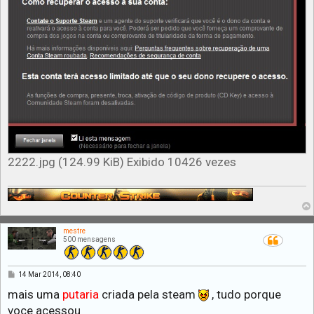
2222.jpg (124.99 KiB) Exibido 10426 vezes
mestre
500 mensagens
M
14 Mar 2014, 08:40
e
n
mais uma
putaria
criada pela steam
, tudo porque
s
voce acessou
a