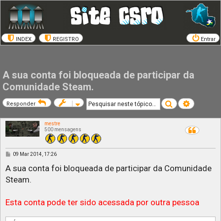
INDEX
REGISTRO
Entrar
A sua conta foi bloqueada de participar da
Comunidade Steam.
Pesquisar
Pesquisa a
Responder
mestre
500 mensagens
M
09 Mar 2014, 17:26
e
n
A sua conta foi bloqueada de participar da Comunidade
s
Steam.
a
g
e
m
Esta conta pode ter sido acessada por outra pessoa