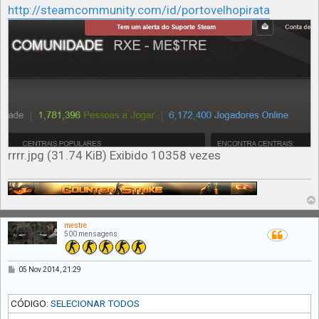
http://steamcommunity.com/id/portovelhopirata
rrrr.jpg (31.74 KiB) Exibido 10358 vezes
mestre
500 mensagens
M
05 Nov 2014, 21:29
e
n
s
CÓDIGO:
SELECIONAR TODOS
a
g