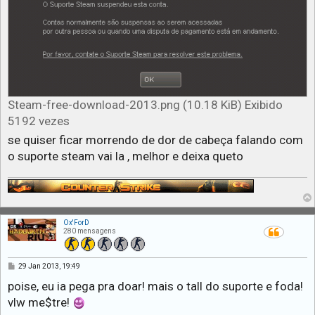
Steam-free-download-2013.png (10.18 KiB) Exibido
5192 vezes
se quiser ficar morrendo de dor de cabeça falando com
o suporte steam vai la , melhor e deixa queto
Ox'ForD
280 mensagens
M
29 Jan 2013, 19:49
e
n
poise, eu ia pega pra doar! mais o tall do suporte e foda!
s
vlw me$tre!
a
g