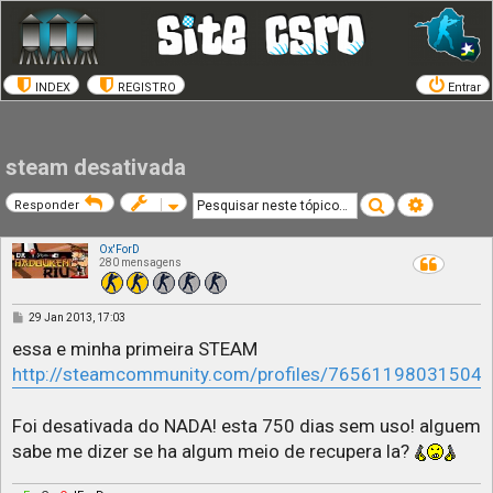
INDEX
REGISTRO
Entrar
steam desativada
Pesquisar
Pesquisa a
Responder
Ox'ForD
280 mensagens
M
29 Jan 2013, 17:03
e
n
essa e minha primeira STEAM
s
http://steamcommunity.com/profiles/76561198031504
a
g
e
m
Foi desativada do NADA! esta 750 dias sem uso! alguem
sabe me dizer se ha algum meio de recupera la?