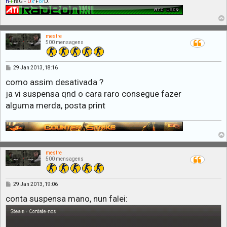
n
-
F
r
a
G -
O
x
'
F
or
D
.
mestre
500 mensagens
M
29 Jan 2013, 18:16
e
n
como assim desativada ?
s
ja vi suspensa qnd o cara raro consegue fazer
a
g
alguma merda, posta print
e
m
mestre
500 mensagens
M
29 Jan 2013, 19:06
e
n
conta suspensa mano, nun falei:
s
a
g
e
m