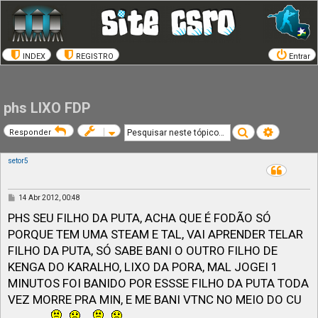
INDEX
REGISTRO
Entrar
phs LIXO FDP
Pesquisar
Pesquisa a
Responder
setor5
M
14 Abr 2012, 00:48
e
n
PHS SEU FILHO DA PUTA, ACHA QUE É FODÃO SÓ
s
PORQUE TEM UMA STEAM E TAL, VAI APRENDER TELAR
a
g
FILHO DA PUTA, SÓ SABE BANI O OUTRO FILHO DE
e
m
KENGA DO KARALHO, LIXO DA PORA, MAL JOGEI 1
MINUTOS FOI BANIDO POR ESSSE FILHO DA PUTA TODA
VEZ MORRE PRA MIN, E ME BANI VTNC NO MEIO DO CU