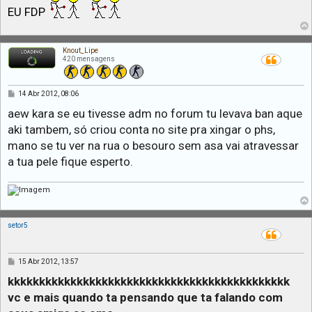
EU FDP
Knout_Lipe
420 mensagens
M
14 Abr 2012, 08:06
e
n
aew kara se eu tivesse adm no forum tu levava ban aque
s
aki tambem, só criou conta no site pra xingar o phs,
a
g
mano se tu ver na rua o besouro sem asa vai atravessar
e
m
a tua pele fique esperto.
setor5
M
15 Abr 2012, 13:57
e
n
kkkkkkkkkkkkkkkkkkkkkkkkkkkkkkkkkkkkkkkkkkkkk
s
vc e mais quando ta pensando que ta falando com
a
g
e