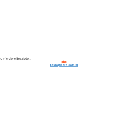
 microfone lixo xiado...
phs
paulo@csro.com.br