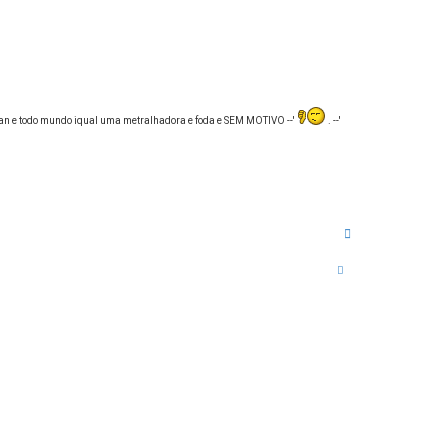
 ban e todo mundo iqual uma metralhadora e foda e SEM MOTIVO --'
. --'
V
o
l
t
a
r
a
o
t
o
p
o