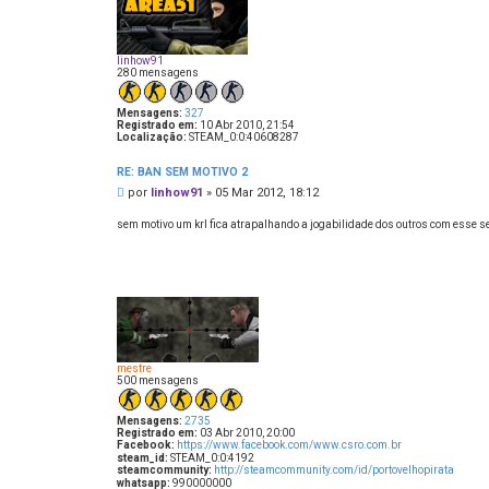
linhow91
280 mensagens
Mensagens:
327
Registrado em:
10 Abr 2010, 21:54
Localização:
STEAM_0:0:40608287
RE: BAN SEM MOTIVO 2
M
por
linhow91
»
05 Mar 2012, 18:12
e
n
sem motivo um krl fica atrapalhando a jogabilidade dos outros com esse seu
s
a
g
e
m
mestre
500 mensagens
Mensagens:
2735
Registrado em:
03 Abr 2010, 20:00
Facebook:
https://www.facebook.com/www.csro.com.br
steam_id:
STEAM_0:0:4192
steamcommunity:
http://steamcommunity.com/id/portovelhopirata
whatsapp:
990000000