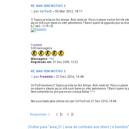
n
t
RE: BAN SEM MOTIVO 2
a
M
por
Ox'ForD
»
05 Mar 2012, 18:17
t
o
e
O
n
O Topico ja esta aii faz tempo. Anti-noob né. Poiss e poww numm foii ele n
x
s
pq os mlk num bane os xiter pelomenos ? Banir quem ta jogando pra se divert
'
n
-
F
r
a
G -
O
x
'
F
or
D
.
a
F
o
g
r
e
D
m
Fredddd
500 mensagens
Mensagens:
748
Registrado em:
01 Dez 2009, 13:22
RE: BAN SEM MOTIVO 2
M
por
Fredddd
»
27 Dez 2016, 14:48
e
n
Ox'ForD escreveu:
O Topico ja esta aii faz tempo. Anti-noob né. Poiss e poww
s
no-steam e steam pq os mlk num bane os xiter pelomenos ? Banir quem ta jog
Sem comentários pro que essa criança falow ! ! ! !
a
g
e
Ressuscitado pela última vez por Ox'ForD em 27 Dez 2016, 14:48.
m
Responder
Voltar para “area_51 ( area de combate aos xiters ) e banidos”