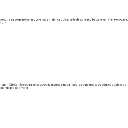
ão e outra eu so quero ja meu cs e nada mais. se quiserse ta de adm euu baixava um xiter e e jogava
ir --'
 numm foii ele não e outra eu so quero ja meu cs e nada mais. se quiserse ta de adm euu baixava um 
ando pra se divertir --'