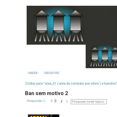
INDEX
REGISTRO
Voltar para “area_51 ( area de combate aos xiters ) e banidos”
Ban sem motivo 2
Responder
Pesquisar
Pesquisa avançada