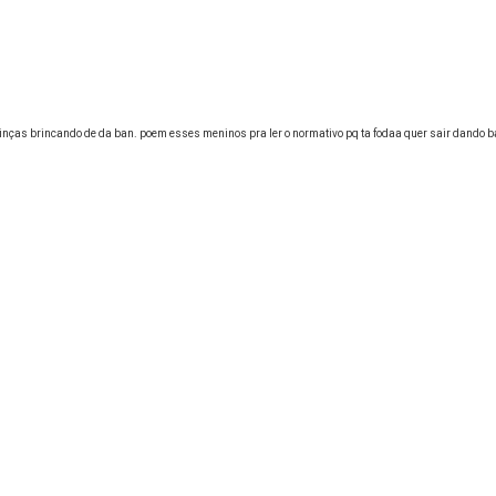
 crinças brincando de da ban. poem esses meninos pra ler o normativo pq ta fodaa quer sair dando