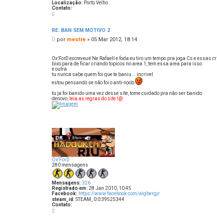
Localização:
Porto Velho
Contato:
C
o
n
t
RE: BAN SEM MOTIVO 2
a
M
por
mestre
»
05 Mar 2012, 18:14
t
o
e
m
n
e
Ox'ForD escreveu:
é Ne Rafaell e foda eu tiro um tempo pra joga Cs e essas
s
s
bixo para de ficar criando topicos no area 1, tem essa area para isso
a
t
e outra
r
g
tu nunca sabe quem foi que te baniu... incrivel
e
e
estou pensando se não foi o anti-noob
m
tu ja foi banido uma vez desse site, tome cuidado pra não ser banido
denovo,
leia as regras do site !@
Ox'ForD
280 mensagens
Mensagens:
326
Registrado em:
28 Jan 2010, 10:45
Facebook:
https://www.facebook.com/algbergjr
steam_id:
STEAM_0:0:39525344
Contato:
C
o