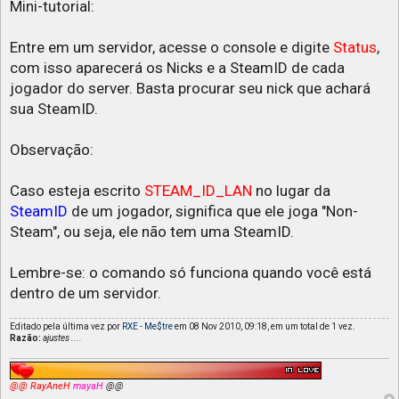
Mini-tutorial:
Entre em um servidor, acesse o console e digite
Status
,
com isso aparecerá os Nicks e a SteamID de cada
jogador do server. Basta procurar seu nick que achará
sua SteamID.
Observação:
Caso esteja escrito
STEAM_ID_LAN
no lugar da
SteamID
de um jogador, significa que ele joga "Non-
Steam", ou seja, ele não tem uma SteamID.
Lembre-se: o comando só funciona quando você está
dentro de um servidor.
Editado pela última vez por
RXE - Me$tre
em 08 Nov 2010, 09:18, em um total de 1 vez.
Razão:
ajustes ....
@@ RayAneH
mayaH
@@