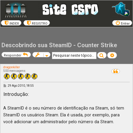
INDEX
REGISTRO
Entrar
Descobrindo sua SteamID - Counter Strike
Pesquisar
Pesquisa a
Responder
dragonkiller
500 mensagens
M
29 Ago 2010, 18:55
e
n
Introdução:
s
a
g
e
A SteamID é o seu número de identificação na Steam, só tem
m
SteamID os usuários Steam. Ela é usada, por exemplo, para
você adicionar um administrador pelo número da Steam.