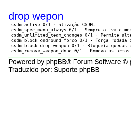
drop wepon
 csdm_active 0/1 - ativação CSDM.

 csdm_spec_menu_always 0/1 - Sempre ativa o mod
 csdm_unlimited_team_changes 0/1 - Permite alte
 csdm_block_endround_force 0/1 - Força rodada d
 csdm_block_drop_weapon 0/1 - Bloqueia quedas d
 csdm_remove_weapon_dead 0/1 - Remova as armas
Powered by
phpBB
® Forum Software © 
Traduzido por:
Suporte phpBB