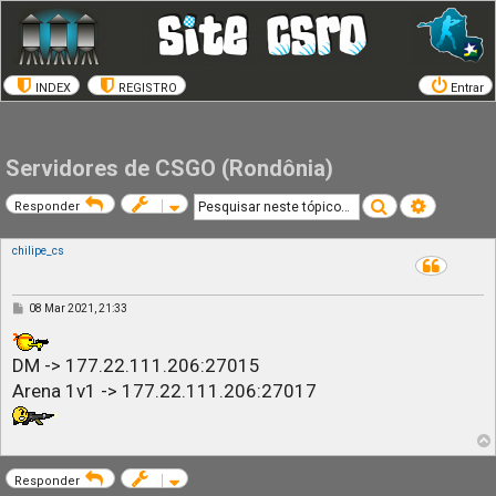
INDEX
REGISTRO
Entrar
Servidores de CSGO (Rondônia)
Pesquisar
Pesquisa a
Responder
chilipe_cs
M
08 Mar 2021, 21:33
e
n
s
DM -> 177.22.111.206:27015
a
g
Arena 1v1 -> 177.22.111.206:27017
e
m
Responder