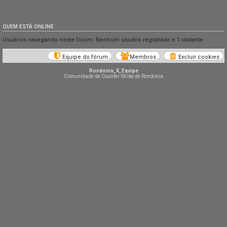
QUEM ESTÁ ONLINE
Usuários navegando neste fórum: Nenhum usuário registrado e 1 visitante
Equipe do fórum
Membros
Excluir cookies
Rondonia_X_Equipe
Comunidade de Counter-Strike de Rondonia