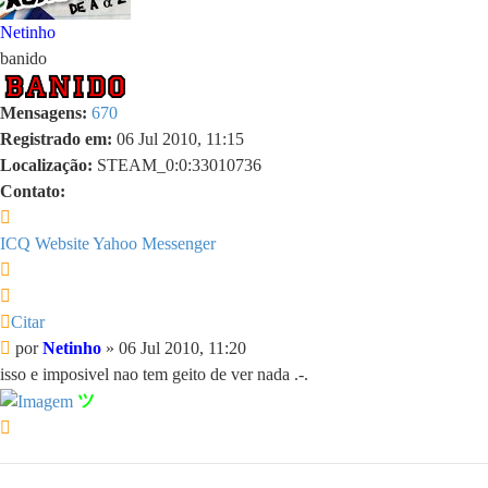
Netinho
banido
Mensagens:
670
Registrado em:
06 Jul 2010, 11:15
Localização:
STEAM_0:0:33010736
Contato:
Contato
Netinho
ICQ
Website
Yahoo Messenger
Citar
Citar
Mensagem
por
Netinho
»
06 Jul 2010, 11:20
isso e imposivel nao tem geito de ver nada .-.
ツ
Voltar
ao
topo