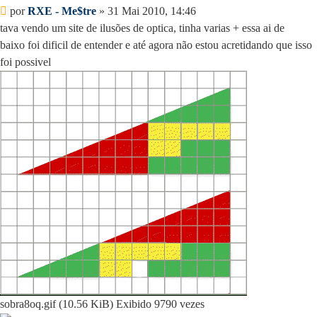
Mensagem
por
RXE - Me$tre
»
31 Mai 2010, 14:46
tava vendo um site de ilusões de optica, tinha varias + essa ai de
baixo foi dificil de entender e até agora não estou acretidando que isso
foi possivel
sobra8oq.gif (10.56 KiB) Exibido 9790 vezes