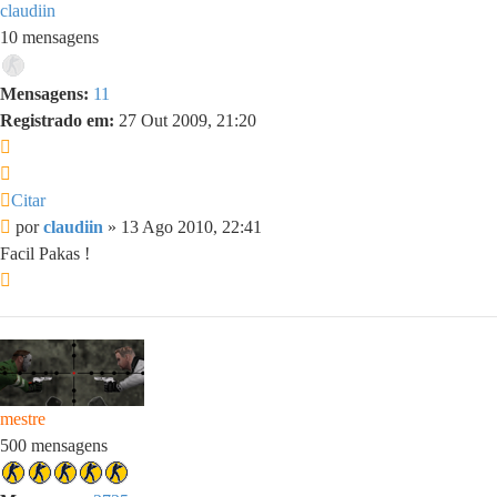
claudiin
10 mensagens
Mensagens:
11
Registrado em:
27 Out 2009, 21:20
Citar
Citar
Mensagem
por
claudiin
»
13 Ago 2010, 22:41
Facil Pakas !
Voltar
ao
topo
mestre
500 mensagens