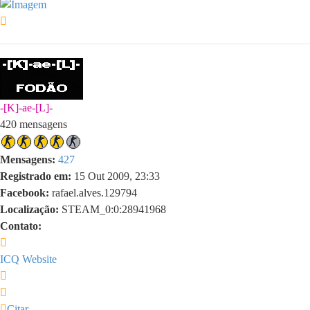
Voltar
ao
topo
-[K]-ae-[L]-
420 mensagens
Mensagens:
427
Registrado em:
15 Out 2009, 23:33
Facebook:
rafael.alves.129794
Localização:
STEAM_0:0:28941968
Contato:
Contato
-
ICQ
Website
[K]-
Citar
ae-
[L]-
Citar