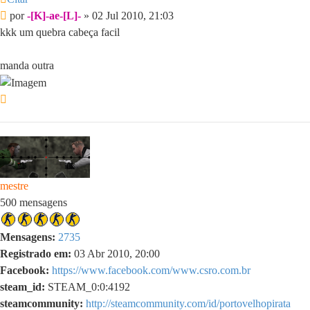
Mensagem
por
-[K]-ae-[L]-
»
02 Jul 2010, 21:03
kkk um quebra cabeça facil
manda outra
Voltar
ao
topo
mestre
500 mensagens
Mensagens:
2735
Registrado em:
03 Abr 2010, 20:00
Facebook:
https://www.facebook.com/www.csro.com.br
steam_id:
STEAM_0:0:4192
steamcommunity:
http://steamcommunity.com/id/portovelhopirata