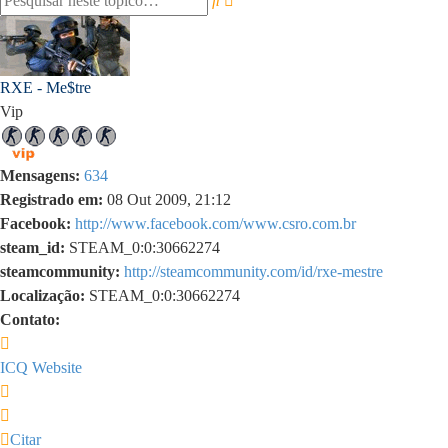
avançada
RXE - Me$tre
Vip
Mensagens:
634
Registrado em:
08 Out 2009, 21:12
Facebook:
http://www.facebook.com/www.csro.com.br
steam_id:
STEAM_0:0:30662274
steamcommunity:
http://steamcommunity.com/id/rxe-mestre
Localização:
STEAM_0:0:30662274
Contato:
Contato
RXE
ICQ
Website
-
Citar
Me$tre
Citar