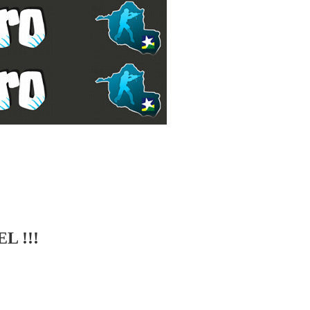
L !!!