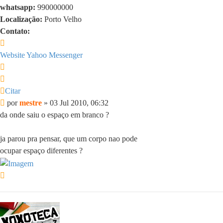
whatsapp:
990000000
Localização:
Porto Velho
Contato:
Contato
mestre
Website
Yahoo Messenger
Citar
Citar
Mensagem
por
mestre
»
03 Jul 2010, 06:32
da onde saiu o espaço em branco ?
ja parou pra pensar, que um corpo nao pode
ocupar espaço diferentes ?
Voltar
ao
topo