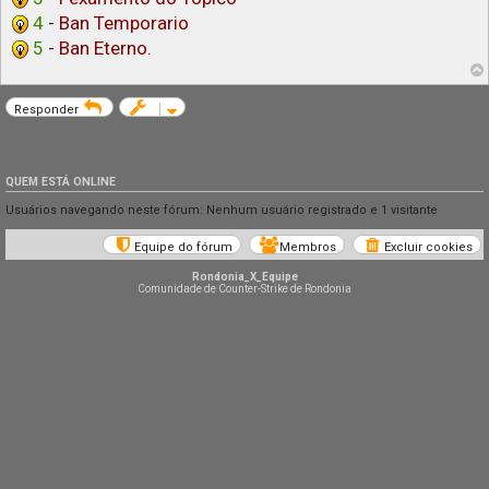
4
-
Ban Temporario
5
-
Ban Eterno.
Responder
QUEM ESTÁ ONLINE
Usuários navegando neste fórum: Nenhum usuário registrado e 1 visitante
Equipe do fórum
Membros
Excluir cookies
Rondonia_X_Equipe
Comunidade de Counter-Strike de Rondonia