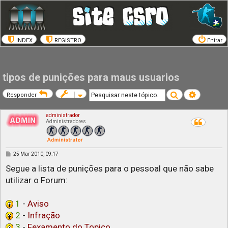
INDEX
REGISTRO
Entrar
tipos de punições para maus usuarios
Pesquisar
Pesquisa a
Responder
administrador
Administradores
M
25 Mar 2010, 09:17
e
n
Segue a lista de punições para o pessoal que não sabe
s
utilizar o Forum:
a
g
e
m
1
-
Aviso
2
-
Infração
3
-
Fexamento do Topico