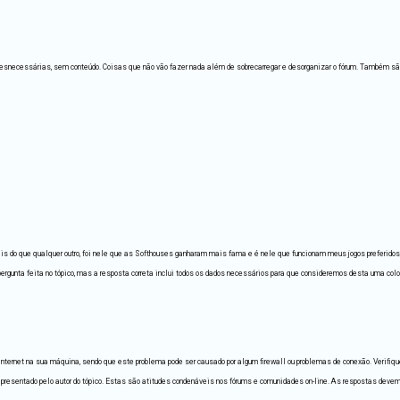
isas desnecessárias, sem conteúdo. Coisas que não vão fazer nada além de sobrecarregar e desorganizar o fórum. Também 
ais do que qualquer outro, foi nele que as Softhouses ganharam mais fama e é nele que funcionam meus jogos preferidos
ergunta feita no tópico, mas a resposta correta inclui todos os dados necessários para que consideremos desta uma colo
nternet na sua máquina, sendo que este problema pode ser causado por algum firewall ou problemas de conexão. Verifiqu
resentado pelo autor do tópico. Estas são atitudes condenáveis nos fórums e comunidades on-line. As respostas devem