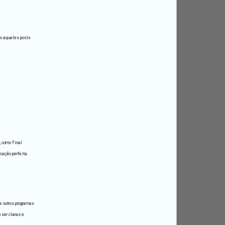
são aqueles posts
, como Final
cação perfeita.
e outros programas
 ser claras e