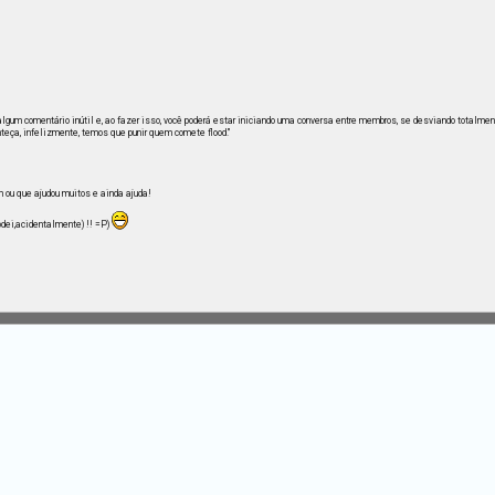
ou algum comentário inútil e, ao fazer isso, você poderá estar iniciando uma conversa entre membros, se desviando totalme
teça, infelizmente, temos que punir quem comete flood."
ou que ajudou muitos e ainda ajuda!
odei,acidentalmente) !! =P)