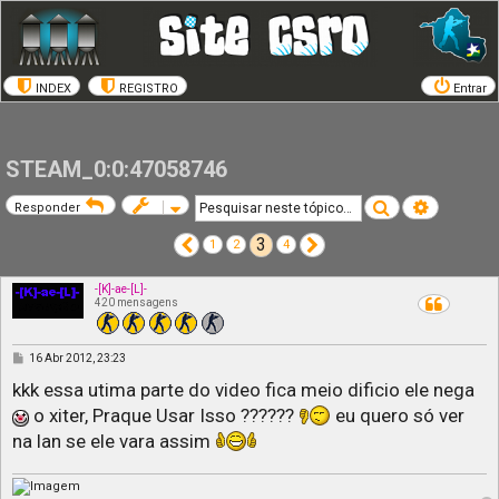
INDEX
REGISTRO
Entrar
STEAM_0:0:47058746
Pesquisar
Pesquisa a
Responder
3
Anterior
Próximo
1
2
4
-[K]-ae-[L]-
420 mensagens
M
16 Abr 2012, 23:23
e
n
kkk essa utima parte do video fica meio dificio ele nega
s
a
o xiter, Praque Usar Isso ??????
eu quero só ver
g
na lan se ele vara assim
e
m