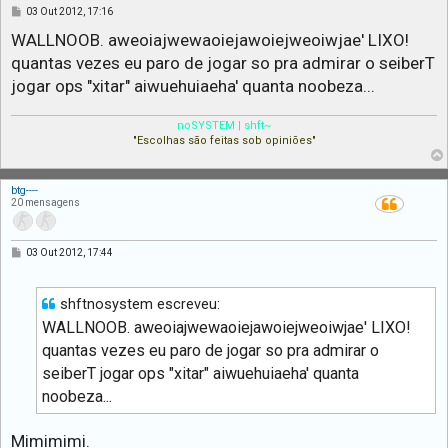
M
03 Out 2012, 17:16
e
n
WALLNOOB. aweoiajwewaoiejawoiejweoiwjae' LIXO!
s
quantas vezes eu paro de jogar so pra admirar o seiberT
a
g
jogar ops "xitar" aiwuehuiaeha' quanta noobeza...
e
m
noSYSTEM | shft~
"Escolhas são feitas sob opiniões"
btg----
20 mensagens
M
03 Out 2012, 17:44
e
n
s
a
shftnosystem escreveu:
g
WALLNOOB. aweoiajwewaoiejawoiejweoiwjae' LIXO!
e
m
quantas vezes eu paro de jogar so pra admirar o
seiberT jogar ops "xitar" aiwuehuiaeha' quanta
noobeza...
Mimimimi.