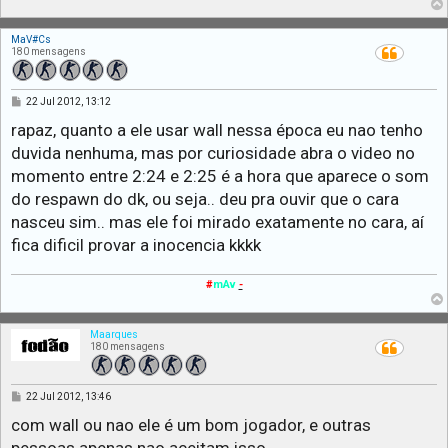
MaV#Cs
180 mensagens
M
22 Jul 2012, 13:12
e
n
rapaz, quanto a ele usar wall nessa época eu nao tenho
s
duvida nenhuma, mas por curiosidade abra o video no
a
g
momento entre 2:24 e 2:25 é a hora que aparece o som
e
m
do respawn do dk, ou seja.. deu pra ouvir que o cara
nasceu sim.. mas ele foi mirado exatamente no cara, aí
fica dificil provar a inocencia kkkk
#
mAv
-
Maarques
180 mensagens
M
22 Jul 2012, 13:46
e
n
com wall ou nao ele é um bom jogador, e outras
s
a