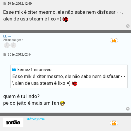
M
29 Set 2012, 12:49
e
n
Esse mlk é xiter mesmo, ele não sabe nem disfasar -.-',
s
alen de usa steam é lixo =)
a
g
e
m
btg----
20 mensagens
M
30 Set 2012, 02:54
e
n
s
a
kemez1 escreveu:
g
Esse mlk é xiter mesmo, ele não sabe nem disfasar -.-
e
m
', alen de usa steam é lixo =)
quem é tu lindo?
peloo jeito é mais um fan
shftnosystem