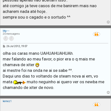
pessoas apenas nao aceitam isso..
g
até comigo ja teve casos de me banirem mais nao
e
m
acharem nada até hoje..
sempre sou o cagado e o sortudo ^^
btg----
20 mensagens
M
26 Jul 2012, 19:07
e
n
olha os caras mano UAHUAHUAHUAh.
s
mav falando ao meu favor, o pior era o q mais me
a
g
chamava de xiter
e
m
ai mestre foi na onda ne ai se sabe ^^.
Daqui uns dias to voltando de steam nova ai em, vo
mata
muito neguinho ai quero ver os newba me
chamando de xiter de novo.
kemez1