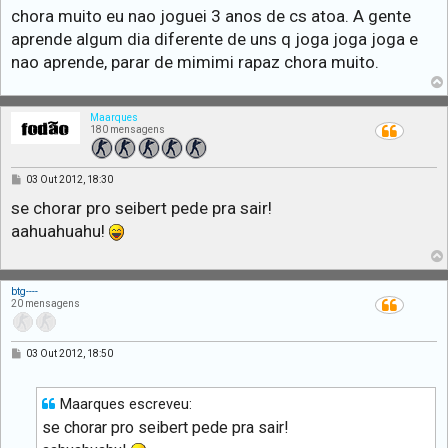
chora muito eu nao joguei 3 anos de cs atoa. A gente
aprende algum dia diferente de uns q joga joga joga e
nao aprende, parar de mimimi rapaz chora muito.
Maarques
180 mensagens
M
03 Out 2012, 18:30
e
n
se chorar pro seibert pede pra sair!
s
aahuahuahu!
a
g
e
m
btg----
20 mensagens
M
03 Out 2012, 18:50
e
n
s
a
Maarques escreveu:
g
se chorar pro seibert pede pra sair!
e
m