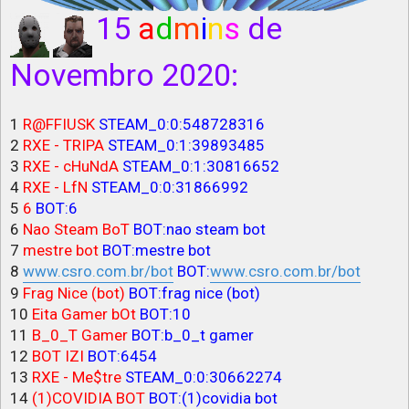
15
a
d
m
i
n
s
de
Novembro 2020:
1
R@FFIUSK
STEAM_0:0:548728316
2
RXE - TRIPA
STEAM_0:1:39893485
3
RXE - cHuNdA
STEAM_0:1:30816652
4
RXE - LfN
STEAM_0:0:31866992
5
6
BOT:6
6
Nao Steam BoT
BOT:nao steam bot
7
mestre bot
BOT:mestre bot
8
www.csro.com.br/bot
BOT:
www.csro.com.br/bot
9
Frag Nice (bot)
BOT:frag nice (bot)
10
Eita Gamer bOt
BOT:10
11
B_0_T Gamer
BOT:b_0_t gamer
12
BOT IZI
BOT:6454
13
RXE - Me$tre
STEAM_0:0:30662274
14
(1)COVIDIA BOT
BOT:(1)covidia bot