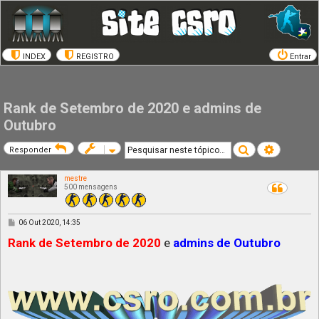
INDEX
REGISTRO
Entrar
Rank de Setembro de 2020 e admins de
Outubro
Pesquisar
Pesquisa a
Responder
mestre
500 mensagens
M
06 Out 2020, 14:35
e
n
Rank de Setembro de 2020
e
admins de Outubro
s
a
g
e
m