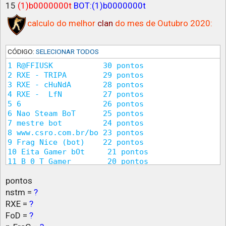
15
(1)b0000000t
BOT:(1)b0000000t
calculo do melhor
clan
do mes de Outubro 2020:
CÓDIGO:
SELECIONAR TODOS
1 R@FFIUSK           30 pontos

2 RXE - TRIPA        29 pontos

3 RXE - cHuNdA       28 pontos

4 RXE -  LfN         27 pontos

5 6                  26 pontos

6 Nao Steam BoT      25 pontos

7 mestre bot         24 pontos

8 www.csro.com.br/bo 23 pontos

9 Frag Nice (bot)    22 pontos

10 Eita Gamer bOt     21 pontos

11 B_0_T Gamer        20 pontos

12 BOT IZI            19 pontos

pontos
13 RXE - Me$tre       18 pontos

14 (1)COVIDIA BOT     17 pontos

nstm =
?
15 (1)b0000000t       16 pontos

RXE =
?
16 10                 15 pontos

FoD =
?
17 LcsF               14 pontos
