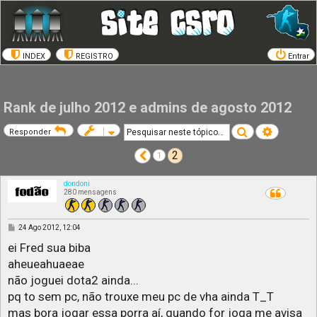
INDEX
REGISTRO
Entrar
Rank de julho 2012 e admins de agosto 2012
Pesquisar
Pesquisa a
Responder
2
Anterior
1
dondoni
280 mensagens
M
24 Ago 2012, 12:04
e
n
ei Fred sua biba
s
aheueahuaeae
a
g
não joguei dota2 ainda...
e
m
pq to sem pc, não trouxe meu pc de vha ainda T_T
mas bora jogar essa porra aí, quando for joga me avisa