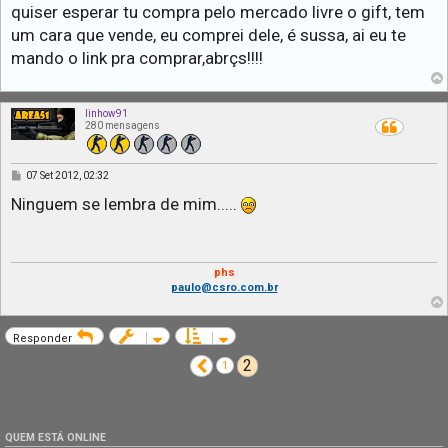
quiser esperar tu compra pelo mercado livre o gift, tem
um cara que vende, eu comprei dele, é sussa, ai eu te
mando o link pra comprar,abrçs!!!!
linhow91
280 mensagens
M
07 Set 2012, 02:32
e
n
Ninguem se lembra de mim.....
s
a
g
e
m
phs
paulo@csro.com.br
Responder
2
Anterior
1
QUEM ESTÁ ONLINE