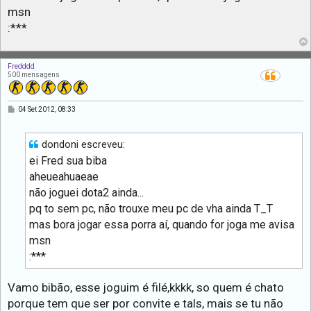
msn
:***
Fredddd
500 mensagens
M
04 Set 2012, 08:33
e
n
s
a
dondoni escreveu:
g
ei Fred sua biba
e
m
aheueahuaeae
não joguei dota2 ainda...
pq to sem pc, não trouxe meu pc de vha ainda T_T
mas bora jogar essa porra aí, quando for joga me avisa
msn
:***
Vamo bibão, esse joguim é filé,kkkk, so quem é chato
porque tem que ser por convite e tals, mais se tu não