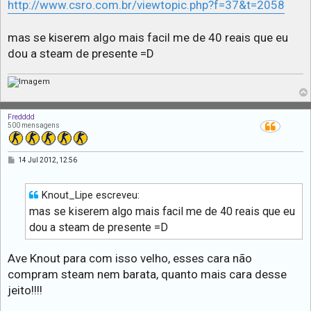
http://www.csro.com.br/viewtopic.php?f=37&t=2058
mas se kiserem algo mais facil me de 40 reais que eu
dou a steam de presente =D
Fredddd
500 mensagens
M
14 Jul 2012, 12:56
e
n
s
a
Knout_Lipe escreveu:
g
mas se kiserem algo mais facil me de 40 reais que eu
e
m
dou a steam de presente =D
Ave Knout para com isso velho, esses cara não
compram steam nem barata, quanto mais cara desse
jeito!!!!