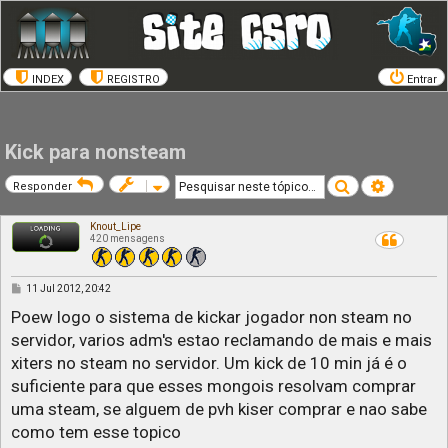
INDEX
REGISTRO
Entrar
Kick para nonsteam
Pesquisar
Pesquisa a
Responder
Knout_Lipe
420 mensagens
M
11 Jul 2012, 20:42
e
n
Poew logo o sistema de kickar jogador non steam no
s
servidor, varios adm's estao reclamando de mais e mais
a
g
xiters no steam no servidor. Um kick de 10 min já é o
e
m
suficiente para que esses mongois resolvam comprar
uma steam, se alguem de pvh kiser comprar e nao sabe
como tem esse topico