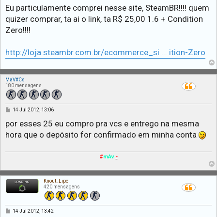
Eu particulamente comprei nesse site, SteamBR!!!! quem
quizer comprar, ta ai o link, ta R$ 25,00 1.6 + Condition
Zero!!!!
http://loja.steambr.com.br/ecommerce_si ... ition-Zero
MaV#Cs
180 mensagens
M
14 Jul 2012, 13:06
e
n
por esses 25 eu compro pra vcs e entrego na mesma
s
hora que o depósito for confirmado em minha conta
a
g
e
m
#
mAv
-
Knout_Lipe
420 mensagens
M
14 Jul 2012, 13:42
e