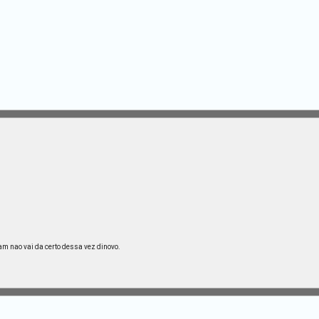
aram nao vai da certo dessa vez dinovo.