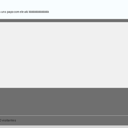
a uns papo com ele aki kkkkkkkkkkkkkk
 visitantes