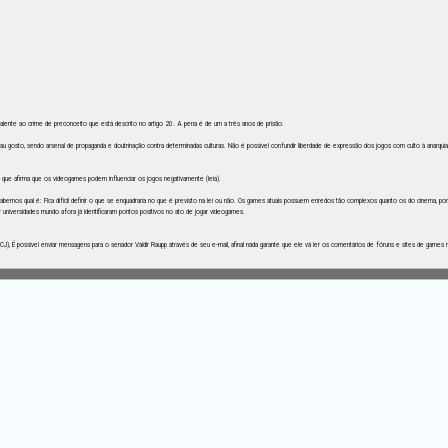
ivalente ao crime de preconceito que está descrito no artigo 20. A pena é de um a três anos de prisão.
au gosto, sendo arsenal de propaganda e doutrinação contra determinadas culturas. Não é possível confundir liberdade de expressão dos jogos com culto à anarqui
que afirma que os videogames podem influenciar os jogos negativamente (leia).
bemos qual é: Fica difícil definir o que se enquadraria no que é previsto na lei ou não. Os games atuais possuem enredos tão complexos quanto os do cinema, p
universidades mundo afora já identificaram pontos positivos no ato de jogar videogames.
), É possível enviar mensagens para o senador Valdir Raupp através de seu e-mail, afinal nada garante que ele vá ler os comentários de fóruns e sites de games n