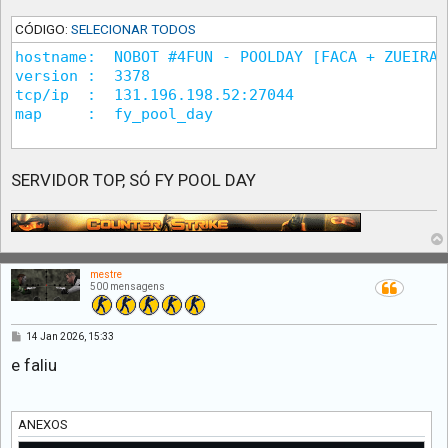
CÓDIGO:
SELECIONAR TODOS
hostname:  NOBOT #4FUN - POOLDAY [FACA + ZUEIRA]
version :  3378 

tcp/ip  :  131.196.198.52:27044

map     :  fy_pool_day 

SERVIDOR TOP, SÓ FY POOL DAY
mestre
500 mensagens
M
14 Jan 2026, 15:33
e
n
e faliu
s
a
g
e
m
ANEXOS