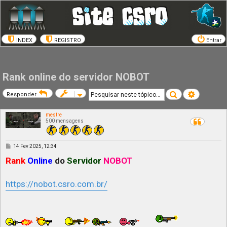
INDEX
REGISTRO
Entrar
Rank online do servidor NOBOT
Pesquisar
Pesquisa a
Responder
mestre
500 mensagens
M
14 Fev 2025, 12:34
e
n
Rank
Online
do
Servidor
NOBOT
s
a
g
https://nobot.csro.com.br/
e
m