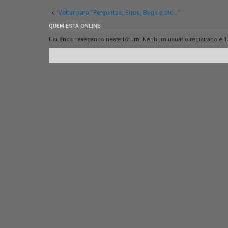
Voltar para “Perguntas, Erros, Bugs e etc...”
QUEM ESTÁ ONLINE
Usuários navegando neste fórum: Nenhum usuário registrado e 1 v