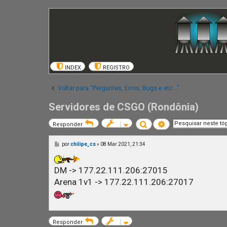
INDEX
REGISTRO
Voltar para “Perguntas, Erros, Bugs e etc...”
Servidores de CSGO (Rondônia)
Pesquisar
Pesquisa avançada
Responder
M
por
chilipe_cs
»
08 Mar 2021, 21:34
e
n
s
DM -> 177.22.111.206:27015
a
g
Arena 1v1 -> 177.22.111.206:27017
e
m
Responder