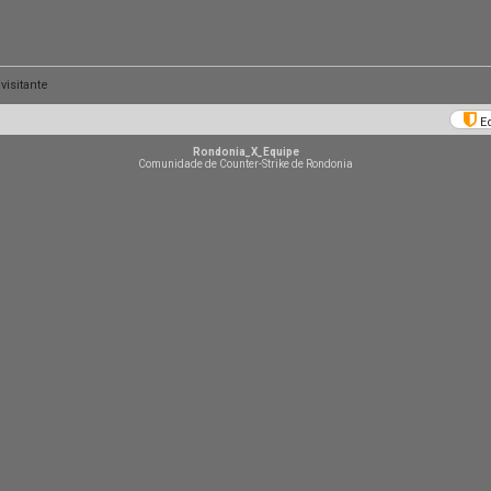
isitante
E
Rondonia_X_Equipe
Comunidade de Counter-Strike de Rondonia