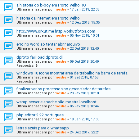
a historia do b-boy em Porto Velho RO
Última mensagem por
mestre
«
17 Jan 2019, 22:38
historia da internet em Porto Velho
Última mensagem por
mestre
«
12 Dez 2018, 15:35
http://www.orkut.me http://orkutfotos.com
Última mensagem por
mestre
«
05 Nov 2018, 10:01
erro no word ao tentar abrir arquivo
Última mensagem por
mestre
«
22 Out 2018, 12:40
dproto fail load dproto.dll
Última mensagem por
mestre
«
09 Out 2018, 20:49
Respostas:
6
windows 10 icone mostrar area de trabalho na barra de tarefa
Última mensagem por
mestre
«
01 Set 2018, 07:58
Respostas:
1
finalizar varios processos no gerenciador de tarefas
Última mensagem por
mestre
«
20 Fev 2018, 18:18
wamp server e apache não mostra localhost
Última mensagem por
mestre
«
06 Fev 2018, 10:44
php editor 2.22 portugues
Última mensagem por
mestre
«
18 Jan 2018, 17:03
letras azuis para o whatsapp
Última mensagem por
mestre
«
24 Dez 2017, 22:21