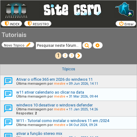
INDEX
REGISTRO
Entrar
Tutoriais
Pesquisar
Pesquisa avançada
Novo Tópico
1
Próximo
2
3
Tópicos
Ativar o office 365 em 2026 do windwos 11
Última mensagem por
mestre
«
09 Jun 2026, 14:11
w11 ativar calendario ao clicar na data
Última mensagem por
mestre
«
31 Mar 2026, 09:44
windwos 10 desativar o windows defender
Última mensagem por
mestre
«
11 Jan 2025, 14:26
Respostas:
2
W11 - Tutorial como instalar o windows 11 em /2024
Última mensagem por
mestre
«
04 Out 2024, 09:24
ativar a função stereo mix