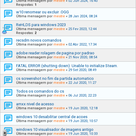
Última mensagem por
mestre
«
02 Jun 2024, 16:40
Respostas:
1
w10 renomear ou excluir .OGG
Última mensagem por
mestre
«
28 Jan 2024, 08:24
ReHLDS para windows 2023
Última mensagem por
mestre
«
25 Fev 2023, 12:44
Respostas:
2
recsdm novos comandos
Última mensagem por
mestre
«
02 Abr 2022, 17:34
adobe reader rolagem de pagina por padrao
Última mensagem por
mestre
«
21 Nov 2020, 08:54
FATAL ERROR (shutting down): Unable to initialize Steam.
Última mensagem por
mestre
«
29 Set 2020, 08:49
cs screenshot no fim da partida automatico
Última mensagem por
mestre
«
22 Jul 2020, 11:27
Todos os comandos do cs
Última mensagem por
mestre
«
06 Jul 2020, 22:23
amxx nivel de acesso
Última mensagem por
mestre
«
19 Jun 2020, 12:18
windows 10 desabilitar central de acoes
Última mensagem por
mestre
«
19 Jun 2020, 10:57
windows 10 visualisador de imagens antigo
Última mensagem por
mestre
«
19 Jun 2020, 10:33