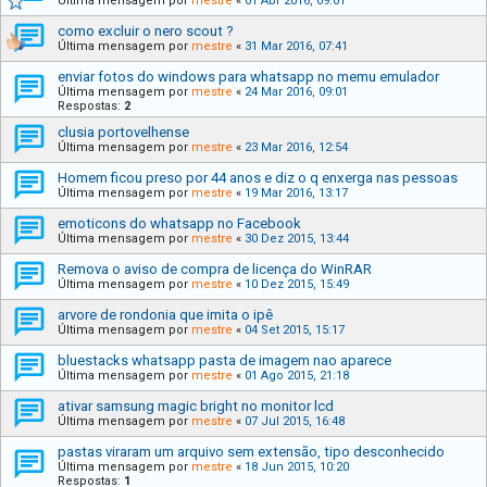
Última mensagem por
mestre
«
01 Abr 2016, 09:01
como excluir o nero scout ?
Última mensagem por
mestre
«
31 Mar 2016, 07:41
enviar fotos do windows para whatsapp no memu emulador
Última mensagem por
mestre
«
24 Mar 2016, 09:01
Respostas:
2
clusia portovelhense
Última mensagem por
mestre
«
23 Mar 2016, 12:54
Homem ficou preso por 44 anos e diz o q enxerga nas pessoas
Última mensagem por
mestre
«
19 Mar 2016, 13:17
emoticons do whatsapp no Facebook
Última mensagem por
mestre
«
30 Dez 2015, 13:44
Remova o aviso de compra de licença do WinRAR
Última mensagem por
mestre
«
10 Dez 2015, 15:49
arvore de rondonia que imita o ipê
Última mensagem por
mestre
«
04 Set 2015, 15:17
bluestacks whatsapp pasta de imagem nao aparece
Última mensagem por
mestre
«
01 Ago 2015, 21:18
ativar samsung magic bright no monitor lcd
Última mensagem por
mestre
«
07 Jul 2015, 16:48
pastas viraram um arquivo sem extensão, tipo desconhecido
Última mensagem por
mestre
«
18 Jun 2015, 10:20
Respostas:
1