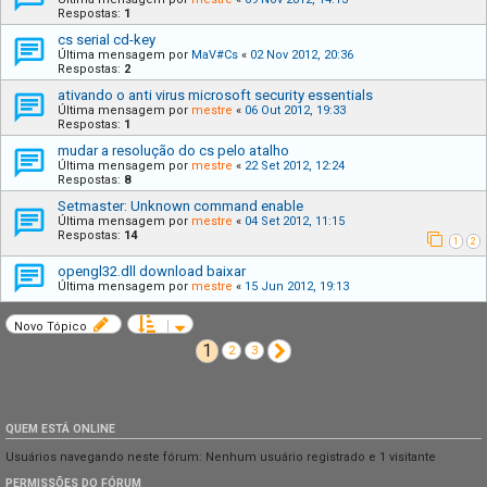
Respostas:
1
cs serial cd-key
Última mensagem por
MaV#Cs
«
02 Nov 2012, 20:36
Respostas:
2
ativando o anti virus microsoft security essentials
Última mensagem por
mestre
«
06 Out 2012, 19:33
Respostas:
1
mudar a resolução do cs pelo atalho
Última mensagem por
mestre
«
22 Set 2012, 12:24
Respostas:
8
Setmaster: Unknown command enable
Última mensagem por
mestre
«
04 Set 2012, 11:15
Respostas:
14
1
2
opengl32.dll download baixar
Última mensagem por
mestre
«
15 Jun 2012, 19:13
Novo Tópico
1
Próximo
2
3
QUEM ESTÁ ONLINE
Usuários navegando neste fórum: Nenhum usuário registrado e 1 visitante
PERMISSÕES DO FÓRUM