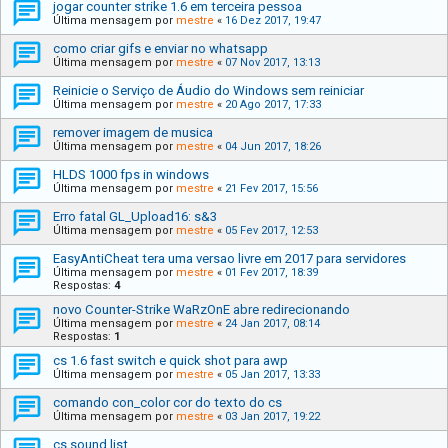
jogar counter strike 1.6 em terceira pessoa
Última mensagem por
mestre
«
16 Dez 2017, 19:47
como criar gifs e enviar no whatsapp
Última mensagem por
mestre
«
07 Nov 2017, 13:13
Reinicie o Serviço de Áudio do Windows sem reiniciar
Última mensagem por
mestre
«
20 Ago 2017, 17:33
remover imagem de musica
Última mensagem por
mestre
«
04 Jun 2017, 18:26
HLDS 1000 fps in windows
Última mensagem por
mestre
«
21 Fev 2017, 15:56
Erro fatal GL_Upload16: s&3
Última mensagem por
mestre
«
05 Fev 2017, 12:53
EasyAntiCheat tera uma versao livre em 2017 para servidores
Última mensagem por
mestre
«
01 Fev 2017, 18:39
Respostas:
4
novo Counter-Strike WaRzOnE abre redirecionando
Última mensagem por
mestre
«
24 Jan 2017, 08:14
Respostas:
1
cs 1.6 fast switch e quick shot para awp
Última mensagem por
mestre
«
05 Jan 2017, 13:33
comando con_color cor do texto do cs
Última mensagem por
mestre
«
03 Jan 2017, 19:22
cs sound list