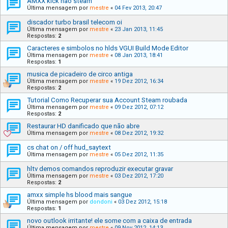
AMXX kick nao steam
Última mensagem por
mestre
«
04 Fev 2013, 20:47
discador turbo brasil telecom oi
Última mensagem por
mestre
«
23 Jan 2013, 11:45
Respostas:
2
Caracteres e simbolos no hlds VGUI Build Mode Editor
Última mensagem por
mestre
«
08 Jan 2013, 18:41
Respostas:
1
musica de picadeiro de circo antiga
Última mensagem por
mestre
«
19 Dez 2012, 16:34
Respostas:
2
Tutorial Como Recuperar sua Account Steam roubada
Última mensagem por
mestre
«
09 Dez 2012, 07:12
Respostas:
2
Restaurar HD danificado que não abre
Última mensagem por
mestre
«
08 Dez 2012, 19:32
cs chat on / off hud_saytext
Última mensagem por
mestre
«
05 Dez 2012, 11:35
hltv demos comandos reproduzir executar gravar
Última mensagem por
mestre
«
03 Dez 2012, 17:20
Respostas:
2
amxx simple hs blood mais sangue
Última mensagem por
dondoni
«
03 Dez 2012, 15:18
Respostas:
1
novo outlook irritante! ele some com a caixa de entrada
Última mensagem por
mestre
«
09 Nov 2012, 14:13