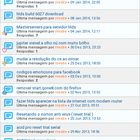
Última mensagem por
mestre
«
09 Jan 2014, 22:05
Respostas:
1
hlds build 6027 download
Última mensagem por
mestre
«
08 Jan 2014, 13:56
Masterservers para servidor hlds
Última mensagem por
mestre
«
04 Jan 2014, 12:11
Respostas:
7
jupiter visivel a olho nú com muito brilho
Última mensagem por
mestre
«
30 Dez 2013, 23:23
Respostas:
1
mudar a resolução do cs ao iniciar
Última mensagem por
mestre
«
25 Dez 2013, 18:05
codigos emoticons para facebook
Última mensagem por
mestre
«
03 Dez 2013, 10:00
Respostas:
2
remover start.qone8.com do firefox
Última mensagem por
mestre
«
02 Nov 2013, 13:55
fazer hlds aparecer na lista de internet com modem router
Última mensagem por
mestre
«
27 Out 2013, 09:51
Resetando o norton anti virus ( reset trial )
Última mensagem por
mestre
«
25 Jun 2013, 13:53
acid pro reset trial serial
Última mensagem por
mestre
«
29 Abr 2013, 18:36