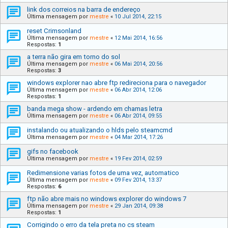
link dos correios na barra de endereço
Última mensagem por
mestre
«
10 Jul 2014, 22:15
reset Crimsonland
Última mensagem por
mestre
«
12 Mai 2014, 16:56
Respostas:
1
a terra não gira em torno do sol
Última mensagem por
mestre
«
06 Mai 2014, 20:56
Respostas:
3
windows explorer nao abre ftp redireciona para o navegador
Última mensagem por
mestre
«
06 Abr 2014, 12:06
Respostas:
1
banda mega show - ardendo em chamas letra
Última mensagem por
mestre
«
06 Abr 2014, 09:55
instalando ou atualizando o hlds pelo steamcmd
Última mensagem por
mestre
«
04 Mar 2014, 17:26
gifs no facebook
Última mensagem por
mestre
«
19 Fev 2014, 02:59
Redimensione varias fotos de uma vez, automatico
Última mensagem por
mestre
«
09 Fev 2014, 13:37
Respostas:
6
ftp não abre mais no windows explorer do windows 7
Última mensagem por
mestre
«
29 Jan 2014, 09:38
Respostas:
1
Corrigindo o erro da tela preta no cs steam