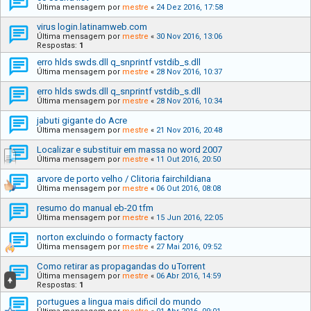
Última mensagem por
mestre
«
24 Dez 2016, 17:58
virus login.latinamweb.com
Última mensagem por
mestre
«
30 Nov 2016, 13:06
Respostas:
1
erro hlds swds.dll q_snprintf vstdib_s.dll
Última mensagem por
mestre
«
28 Nov 2016, 10:37
erro hlds swds.dll q_snprintf vstdib_s.dll
Última mensagem por
mestre
«
28 Nov 2016, 10:34
jabuti gigante do Acre
Última mensagem por
mestre
«
21 Nov 2016, 20:48
Localizar e substituir em massa no word 2007
Última mensagem por
mestre
«
11 Out 2016, 20:50
arvore de porto velho / Clitoria fairchildiana
Última mensagem por
mestre
«
06 Out 2016, 08:08
resumo do manual eb-20 tfm
Última mensagem por
mestre
«
15 Jun 2016, 22:05
norton excluindo o formacty factory
Última mensagem por
mestre
«
27 Mai 2016, 09:52
Como retirar as propagandas do uTorrent
Última mensagem por
mestre
«
06 Abr 2016, 14:59
Respostas:
1
portugues a lingua mais dificil do mundo