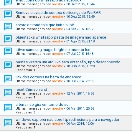
emoticons do whatsapp no Facebook
Última mensagem por
mestre
«
30 Dez 2015, 13:44
Remova o aviso de compra de licença do WinRAR
Última mensagem por
mestre
«
10 Dez 2015, 15:49
arvore de rondonia que imita o ipê
Última mensagem por
mestre
«
04 Set 2015, 15:17
bluestacks whatsapp pasta de imagem nao aparece
Última mensagem por
mestre
«
01 Ago 2015, 21:18
ativar samsung magic bright no monitor lcd
Última mensagem por
mestre
«
07 Jul 2015, 16:48
pastas viraram um arquivo sem extensão, tipo desconhecido
Última mensagem por
mestre
«
18 Jun 2015, 10:20
Respostas:
1
link dos correios na barra de endereço
Última mensagem por
mestre
«
10 Jul 2014, 22:15
reset Crimsonland
Última mensagem por
mestre
«
12 Mai 2014, 16:56
Respostas:
1
a terra não gira em torno do sol
Última mensagem por
mestre
«
06 Mai 2014, 20:56
Respostas:
3
windows explorer nao abre ftp redireciona para o navegador
Última mensagem por
mestre
«
06 Abr 2014, 12:06
Respostas:
1