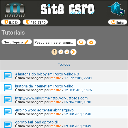
INDEX
REGISTRO
Entrar
Tutoriais
Pesquisar
Pesquisa avançada
Novo Tópico
1
Próximo
2
3
Tópicos
a historia do b-boy em Porto Velho RO
Última mensagem por
mestre
«
17 Jan 2019, 22:38
historia da internet em Porto Velho
Última mensagem por
mestre
«
12 Dez 2018, 15:35
http://www.orkut.me http://orkutfotos.com
Última mensagem por
mestre
«
05 Nov 2018, 10:01
erro no word ao tentar abrir arquivo
Última mensagem por
mestre
«
22 Out 2018, 12:40
dproto fail load dproto.dll
Última mensagem por
mestre
«
09 Out 2018, 20:49