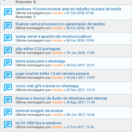
Respostas:
6
windows 10 icone mostrar area de trabalho na barra de tarefa
Última mensagem por
mestre
«
01 Set 2018, 07:58
Respostas:
1
finalizar varios processos no gerenciador de tarefas
Última mensagem por
mestre
«
20 Fev 2018, 18:18
wamp server e apache não mostra localhost
Última mensagem por
mestre
«
06 Fev 2018, 10:44
php editor 2.22 portugues
Última mensagem por
mestre
«
18 Jan 2018, 17:03
letras azuis para o whatsapp
Última mensagem por
mestre
«
24 Dez 2017, 22:21
jogar counter strike 1.6 em terceira pessoa
Última mensagem por
mestre
«
16 Dez 2017, 19:47
como criar gifs e enviar no whatsapp
Última mensagem por
mestre
«
07 Nov 2017, 13:13
Reinicie o Serviço de Áudio do Windows sem reiniciar
Última mensagem por
mestre
«
20 Ago 2017, 17:33
remover imagem de musica
Última mensagem por
mestre
«
04 Jun 2017, 18:26
HLDS 1000 fps in windows
Última mensagem por
mestre
«
21 Fev 2017, 15:56