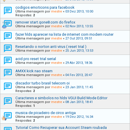
codigos emoticons para facebook
Última mensagem por
mestre
«
03 Dez 2013, 10:00
Respostas:
2
remover start.qone8.com do firefox
Última mensagem por
mestre
«
02 Nov 2013, 13:55
fazer hlds aparecer na lista de internet com modem router
Última mensagem por
mestre
«
27 Out 2013, 09:51
Resetando o norton anti virus ( reset trial )
Última mensagem por
mestre
«
25 Jun 2013, 13:53
acid pro reset trial serial
Última mensagem por
mestre
«
29 Abr 2013, 18:36
AMXX kick nao steam
Última mensagem por
mestre
«
04 Fev 2013, 20:47
discador turbo brasil telecom oi
Última mensagem por
mestre
«
23 Jan 2013, 11:45
Respostas:
2
Caracteres e simbolos no hlds VGUI Build Mode Editor
Última mensagem por
mestre
«
08 Jan 2013, 18:41
Respostas:
1
musica de picadeiro de circo antiga
Última mensagem por
mestre
«
19 Dez 2012, 16:34
Respostas:
2
Tutorial Como Recuperar sua Account Steam roubada