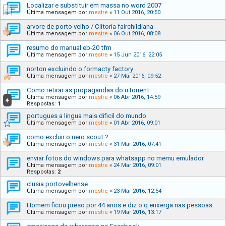
Localizar e substituir em massa no word 2007
Última mensagem por
mestre
«
11 Out 2016, 20:50
arvore de porto velho / Clitoria fairchildiana
Última mensagem por
mestre
«
06 Out 2016, 08:08
resumo do manual eb-20 tfm
Última mensagem por
mestre
«
15 Jun 2016, 22:05
norton excluindo o formacty factory
Última mensagem por
mestre
«
27 Mai 2016, 09:52
Como retirar as propagandas do uTorrent
Última mensagem por
mestre
«
06 Abr 2016, 14:59
Respostas:
1
portugues a lingua mais dificil do mundo
Última mensagem por
mestre
«
01 Abr 2016, 09:01
como excluir o nero scout ?
Última mensagem por
mestre
«
31 Mar 2016, 07:41
enviar fotos do windows para whatsapp no memu emulador
Última mensagem por
mestre
«
24 Mar 2016, 09:01
Respostas:
2
clusia portovelhense
Última mensagem por
mestre
«
23 Mar 2016, 12:54
Homem ficou preso por 44 anos e diz o q enxerga nas pessoas
Última mensagem por
mestre
«
19 Mar 2016, 13:17