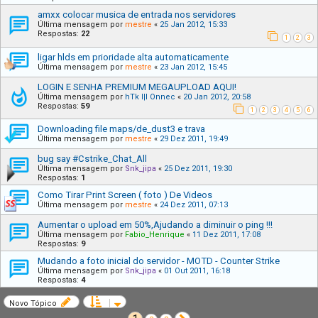
amxx colocar musica de entrada nos servidores
Última mensagem por
mestre
«
25 Jan 2012, 15:33
Respostas:
22
1
2
3
ligar hlds em prioridade alta automaticamente
Última mensagem por
mestre
«
23 Jan 2012, 15:45
LOGIN E SENHA PREMIUM MEGAUPLOAD AQUI!
Última mensagem por
hTk l|l Onnec
«
20 Jan 2012, 20:58
Respostas:
59
1
2
3
4
5
6
Downloading file maps/de_dust3 e trava
Última mensagem por
mestre
«
29 Dez 2011, 19:49
bug say #Cstrike_Chat_All
Última mensagem por
Snk_jipa
«
25 Dez 2011, 19:30
Respostas:
1
Como Tirar Print Screen ( foto ) De Videos
Última mensagem por
mestre
«
24 Dez 2011, 07:13
Aumentar o upload em 50%,Ajudando a diminuir o ping !!!
Última mensagem por
Fabio_Henrique
«
11 Dez 2011, 17:08
Respostas:
9
Mudando a foto inicial do servidor - MOTD - Counter Strike
Última mensagem por
Snk_jipa
«
01 Out 2011, 16:18
Respostas:
4
Novo Tópico