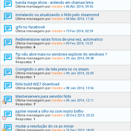
banda mega show - ardendo em chamas letra
Última mensagem por
mestre
«
06 Abr 2014, 09:55
instalando ou atualizando o hlds pelo steamcmd
Última mensagem por
mestre
«
04 Mar 2014, 17:26
gifs no facebook
Última mensagem por
mestre
«
19 Fev 2014, 02:59
Redimensione varias fotos de uma vez, automatico
Última mensagem por
mestre
«
09 Fev 2014, 13:37
Respostas:
6
ftp não abre mais no windows explorer do windows 7
Última mensagem por
mestre
«
29 Jan 2014, 09:38
Respostas:
1
Corrigindo o erro da tela preta no cs steam
Última mensagem por
mestre
«
09 Jan 2014, 22:05
Respostas:
1
hlds build 6027 download
Última mensagem por
mestre
«
08 Jan 2014, 13:56
Masterservers para servidor hlds
Última mensagem por
mestre
«
04 Jan 2014, 12:11
Respostas:
7
jupiter visivel a olho nú com muito brilho
Última mensagem por
mestre
«
30 Dez 2013, 23:23
Respostas:
1
mudar a resolução do cs ao iniciar
Última mensagem por
mestre
«
25 Dez 2013, 18:05