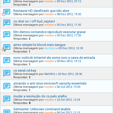
Última mensagem por
mestre
«
09 Dez 2012, 07:12
Respostas:
2
Restaurar HD danificado que não abre
Última mensagem por
mestre
«
08 Dez 2012, 19:32
cs chat on / off hud_saytext
Última mensagem por
mestre
«
05 Dez 2012, 11:35
hltv demos comandos reproduzir executar gravar
Última mensagem por
mestre
«
03 Dez 2012, 17:20
Respostas:
2
amxx simple hs blood mais sangue
Última mensagem por
dondoni
«
03 Dez 2012, 15:18
Respostas:
1
novo outlook irritante! ele some com a caixa de entrada
Última mensagem por
mestre
«
09 Nov 2012, 14:13
Respostas:
1
cs serial cd-key
Última mensagem por
MaV#Cs
«
02 Nov 2012, 20:36
Respostas:
2
ativando o anti virus microsoft security essentials
Última mensagem por
mestre
«
06 Out 2012, 19:33
Respostas:
1
mudar a resolução do cs pelo atalho
Última mensagem por
mestre
«
22 Set 2012, 12:24
Respostas:
8
Setmaster: Unknown command enable
Última mensagem por
mestre
«
04 Set 2012, 11:15