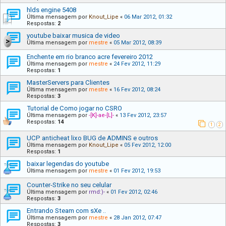
hlds engine 5408
Última mensagem por
Knout_Lipe
«
06 Mar 2012, 01:32
Respostas:
2
youtube baixar musica de video
Última mensagem por
mestre
«
05 Mar 2012, 08:39
Enchente em rio branco acre fevereiro 2012
Última mensagem por
mestre
«
24 Fev 2012, 11:29
Respostas:
1
MasterServers para Clientes
Última mensagem por
mestre
«
16 Fev 2012, 08:24
Respostas:
3
Tutorial de Como jogar no CSRO
Última mensagem por
-[K]-ae-[L]-
«
13 Fev 2012, 23:57
Respostas:
14
1
2
UCP anticheat lixo BUG de ADMINS e outros
Última mensagem por
Knout_Lipe
«
05 Fev 2012, 12:00
Respostas:
1
baixar legendas do youtube
Última mensagem por
mestre
«
01 Fev 2012, 19:53
Counter-Strike no seu celular
Última mensagem por
rmd:)-
«
01 Fev 2012, 02:46
Respostas:
3
Entrando Steam com sXe ..
Última mensagem por
mestre
«
28 Jan 2012, 07:47
Respostas:
3