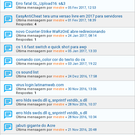
Erro fatal GL_Upload16: s&3
Última mensagem por
mestre
«
05 Fev 2017, 12:53
EasyAntiCheat tera uma versao livre em 2017 para servidores
Última mensagem por
mestre
«
01 Fev 2017, 18:39
Respostas:
4
novo Counter-Strike WaRzOnE abre redirecionando
Última mensagem por
mestre
«
24 Jan 2017, 08:14
Respostas:
1
cs 1.6 fast switch e quick shot para awp
Última mensagem por
mestre
«
05 Jan 2017, 13:33
comando con_color cor do texto do cs
Última mensagem por
mestre
«
03 Jan 2017, 19:22
cs sound list
Última mensagem por
mestre
«
24 Dez 2016, 17:58
virus login.latinamweb.com
Última mensagem por
mestre
«
30 Nov 2016, 13:06
Respostas:
1
erro hlds swds.dll q_snprintf vstdib_s.dll
Última mensagem por
mestre
«
28 Nov 2016, 10:37
erro hlds swds.dll q_snprintf vstdib_s.dll
Última mensagem por
mestre
«
28 Nov 2016, 10:34
jabuti gigante do Acre
Última mensagem por
mestre
«
21 Nov 2016, 20:48