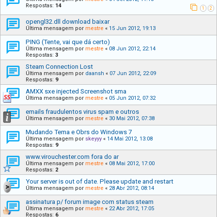
Respostas:
14
1
2
opengl32.dll download baixar
Última mensagem por
mestre
«
15 Jun 2012, 19:13
PING (Tente, vai que dá certo)
Última mensagem por
mestre
«
08 Jun 2012, 22:14
Respostas:
3
Steam Connection Lost
Última mensagem por
daansh
«
07 Jun 2012, 22:09
Respostas:
9
AMXX sxe injected Screenshot sma
Última mensagem por
mestre
«
05 Jun 2012, 07:32
emails fraudulentos virus spam e outros
Última mensagem por
mestre
«
30 Mai 2012, 07:38
Mudando Tema e Obrs do Windows 7
Última mensagem por
skeyyy
«
14 Mai 2012, 13:08
Respostas:
9
www.virouchester.com fora do ar
Última mensagem por
mestre
«
08 Mai 2012, 17:00
Respostas:
2
Your server is out of date. Please update and restart
Última mensagem por
mestre
«
28 Abr 2012, 08:14
assinatura p/ forum image com status steam
Última mensagem por
mestre
«
22 Abr 2012, 17:05
Respostas:
6