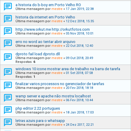
a historia do b-boy em Porto Velho RO
Última mensagem por
mestre
«
17 Jan 2019, 22:38
historia da internet em Porto Velho
Última mensagem por
mestre
«
12 Dez 2018, 15:35
http://www.orkut.me http://orkutfotos.com
Última mensagem por
mestre
«
05 Nov 2018, 10:01
erro no word ao tentar abrir arquivo
Última mensagem por
mestre
«
22 Out 2018, 12:40
dproto fail load dproto.dll
Última mensagem por
mestre
«
09 Out 2018, 20:49
Respostas:
6
windows 10 icone mostrar area de trabalho na barra de tarefa
Última mensagem por
mestre
«
01 Set 2018, 07:58
Respostas:
1
finalizar varios processos no gerenciador de tarefas
Última mensagem por
mestre
«
20 Fev 2018, 18:18
wamp server e apache não mostra localhost
Última mensagem por
mestre
«
06 Fev 2018, 10:44
php editor 2.22 portugues
Última mensagem por
mestre
«
18 Jan 2018, 17:03
letras azuis para o whatsapp
Última mensagem por
mestre
«
24 Dez 2017, 22:21