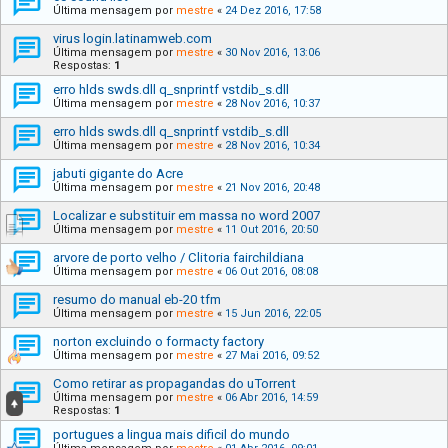
Última mensagem por
mestre
«
24 Dez 2016, 17:58
virus login.latinamweb.com
Última mensagem por
mestre
«
30 Nov 2016, 13:06
Respostas:
1
erro hlds swds.dll q_snprintf vstdib_s.dll
Última mensagem por
mestre
«
28 Nov 2016, 10:37
erro hlds swds.dll q_snprintf vstdib_s.dll
Última mensagem por
mestre
«
28 Nov 2016, 10:34
jabuti gigante do Acre
Última mensagem por
mestre
«
21 Nov 2016, 20:48
Localizar e substituir em massa no word 2007
Última mensagem por
mestre
«
11 Out 2016, 20:50
arvore de porto velho / Clitoria fairchildiana
Última mensagem por
mestre
«
06 Out 2016, 08:08
resumo do manual eb-20 tfm
Última mensagem por
mestre
«
15 Jun 2016, 22:05
norton excluindo o formacty factory
Última mensagem por
mestre
«
27 Mai 2016, 09:52
Como retirar as propagandas do uTorrent
Última mensagem por
mestre
«
06 Abr 2016, 14:59
Respostas:
1
portugues a lingua mais dificil do mundo