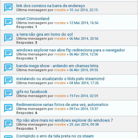
link dos correios na barra de endereço
Última mensagem por
mestre
«
10 Jul 2014, 22:15
reset Crimsonland
Última mensagem por
mestre
«
12 Mai 2014, 16:56
Respostas:
1
a terra não gira em torno do sol
Última mensagem por
mestre
«
06 Mai 2014, 20:56
Respostas:
3
windows explorer nao abre ftp redireciona para o navegador
Última mensagem por
mestre
«
06 Abr 2014, 12:06
Respostas:
1
banda mega show - ardendo em chamas letra
Última mensagem por
mestre
«
06 Abr 2014, 09:55
instalando ou atualizando o hlds pelo steamcmd
Última mensagem por
mestre
«
04 Mar 2014, 17:26
gifs no facebook
Última mensagem por
mestre
«
19 Fev 2014, 02:59
Redimensione varias fotos de uma vez, automatico
Última mensagem por
mestre
«
09 Fev 2014, 13:37
Respostas:
6
ftp não abre mais no windows explorer do windows 7
Última mensagem por
mestre
«
29 Jan 2014, 09:38
Respostas:
1
Corrigindo o erro da tela preta no cs steam