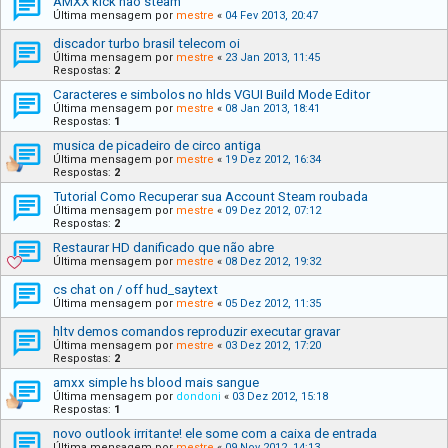
AMXX kick nao steam
Última mensagem por
mestre
«
04 Fev 2013, 20:47
discador turbo brasil telecom oi
Última mensagem por
mestre
«
23 Jan 2013, 11:45
Respostas:
2
Caracteres e simbolos no hlds VGUI Build Mode Editor
Última mensagem por
mestre
«
08 Jan 2013, 18:41
Respostas:
1
musica de picadeiro de circo antiga
Última mensagem por
mestre
«
19 Dez 2012, 16:34
Respostas:
2
Tutorial Como Recuperar sua Account Steam roubada
Última mensagem por
mestre
«
09 Dez 2012, 07:12
Respostas:
2
Restaurar HD danificado que não abre
Última mensagem por
mestre
«
08 Dez 2012, 19:32
cs chat on / off hud_saytext
Última mensagem por
mestre
«
05 Dez 2012, 11:35
hltv demos comandos reproduzir executar gravar
Última mensagem por
mestre
«
03 Dez 2012, 17:20
Respostas:
2
amxx simple hs blood mais sangue
Última mensagem por
dondoni
«
03 Dez 2012, 15:18
Respostas:
1
novo outlook irritante! ele some com a caixa de entrada
Última mensagem por
mestre
«
09 Nov 2012, 14:13