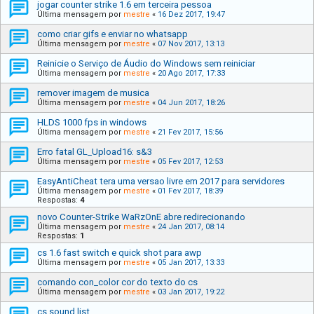
jogar counter strike 1.6 em terceira pessoa
Última mensagem por
mestre
«
16 Dez 2017, 19:47
como criar gifs e enviar no whatsapp
Última mensagem por
mestre
«
07 Nov 2017, 13:13
Reinicie o Serviço de Áudio do Windows sem reiniciar
Última mensagem por
mestre
«
20 Ago 2017, 17:33
remover imagem de musica
Última mensagem por
mestre
«
04 Jun 2017, 18:26
HLDS 1000 fps in windows
Última mensagem por
mestre
«
21 Fev 2017, 15:56
Erro fatal GL_Upload16: s&3
Última mensagem por
mestre
«
05 Fev 2017, 12:53
EasyAntiCheat tera uma versao livre em 2017 para servidores
Última mensagem por
mestre
«
01 Fev 2017, 18:39
Respostas:
4
novo Counter-Strike WaRzOnE abre redirecionando
Última mensagem por
mestre
«
24 Jan 2017, 08:14
Respostas:
1
cs 1.6 fast switch e quick shot para awp
Última mensagem por
mestre
«
05 Jan 2017, 13:33
comando con_color cor do texto do cs
Última mensagem por
mestre
«
03 Jan 2017, 19:22
cs sound list