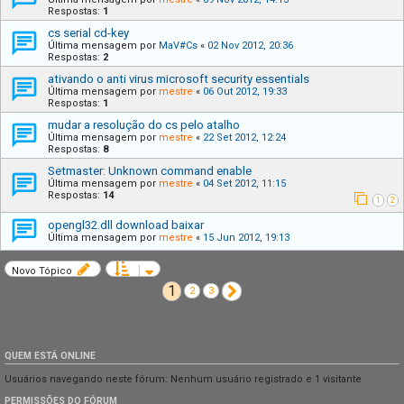
Respostas:
1
cs serial cd-key
Última mensagem por
MaV#Cs
«
02 Nov 2012, 20:36
Respostas:
2
ativando o anti virus microsoft security essentials
Última mensagem por
mestre
«
06 Out 2012, 19:33
Respostas:
1
mudar a resolução do cs pelo atalho
Última mensagem por
mestre
«
22 Set 2012, 12:24
Respostas:
8
Setmaster: Unknown command enable
Última mensagem por
mestre
«
04 Set 2012, 11:15
Respostas:
14
1
2
opengl32.dll download baixar
Última mensagem por
mestre
«
15 Jun 2012, 19:13
Novo Tópico
1
Próximo
2
3
QUEM ESTÁ ONLINE
Usuários navegando neste fórum: Nenhum usuário registrado e 1 visitante
PERMISSÕES DO FÓRUM