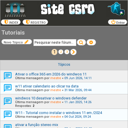
INDEX
REGISTRO
Entrar
Tutoriais
Pesquisar
Pesquisa avançada
Novo Tópico
1
Próximo
2
3
Tópicos
Ativar o office 365 em 2026 do windwos 11
Última mensagem por
mestre
«
09 Jun 2026, 14:11
w11 ativar calendario ao clicar na data
Última mensagem por
mestre
«
31 Mar 2026, 09:44
windwos 10 desativar o windows defender
Última mensagem por
mestre
«
11 Jan 2025, 14:26
Respostas:
2
W11 - Tutorial como instalar o windows 11 em /2024
Última mensagem por
mestre
«
04 Out 2024, 09:24
ativar a função stereo mix