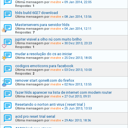
Última mensagem por
mestre
«
09 Jan 2014, 22:05
Respostas:
1
hlds build 6027 download
Última mensagem por
mestre
«
08 Jan 2014, 13:56
Masterservers para servidor hlds
Última mensagem por
mestre
«
04 Jan 2014, 12:11
Respostas:
7
jupiter visivel a olho nú com muito brilho
Última mensagem por
mestre
«
30 Dez 2013, 23:23
Respostas:
1
mudar a resolução do cs ao iniciar
Última mensagem por
mestre
«
25 Dez 2013, 18:05
codigos emoticons para facebook
Última mensagem por
mestre
«
03 Dez 2013, 10:00
Respostas:
2
remover start.qone8.com do firefox
Última mensagem por
mestre
«
02 Nov 2013, 13:55
fazer hlds aparecer na lista de internet com modem router
Última mensagem por
mestre
«
27 Out 2013, 09:51
Resetando o norton anti virus ( reset trial )
Última mensagem por
mestre
«
25 Jun 2013, 13:53
acid pro reset trial serial
Última mensagem por
mestre
«
29 Abr 2013, 18:36