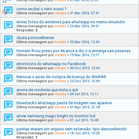
Última mensagem por
mestre
«
01 Abr 2016, 09:01
como excluir o nero scout ?
Última mensagem por
mestre
«
31 Mar 2016, 07:41
enviar fotos do windows para whatsapp no memu emulador
Última mensagem por
mestre
«
24 Mar 2016, 09:01
Respostas:
2
clusia portovelhense
Última mensagem por
mestre
«
23 Mar 2016, 12:54
Homem ficou preso por 44 anos e diz o q enxerga nas pessoas
Última mensagem por
mestre
«
19 Mar 2016, 13:17
emoticons do whatsapp no Facebook
Última mensagem por
mestre
«
30 Dez 2015, 13:44
Remova o aviso de compra de licença do WinRAR
Última mensagem por
mestre
«
10 Dez 2015, 15:49
arvore de rondonia que imita o ipê
Última mensagem por
mestre
«
04 Set 2015, 15:17
bluestacks whatsapp pasta de imagem nao aparece
Última mensagem por
mestre
«
01 Ago 2015, 21:18
ativar samsung magic bright no monitor lcd
Última mensagem por
mestre
«
07 Jul 2015, 16:48
pastas viraram um arquivo sem extensão, tipo desconhecido
Última mensagem por
mestre
«
18 Jun 2015, 10:20
Respostas:
1