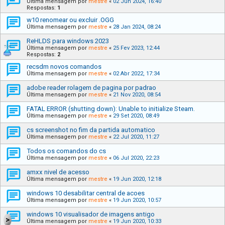
Última mensagem por
mestre
«
02 Jun 2024, 16:40
Respostas:
1
w10 renomear ou excluir .OGG
Última mensagem por
mestre
«
28 Jan 2024, 08:24
ReHLDS para windows 2023
Última mensagem por
mestre
«
25 Fev 2023, 12:44
Respostas:
2
recsdm novos comandos
Última mensagem por
mestre
«
02 Abr 2022, 17:34
adobe reader rolagem de pagina por padrao
Última mensagem por
mestre
«
21 Nov 2020, 08:54
FATAL ERROR (shutting down): Unable to initialize Steam.
Última mensagem por
mestre
«
29 Set 2020, 08:49
cs screenshot no fim da partida automatico
Última mensagem por
mestre
«
22 Jul 2020, 11:27
Todos os comandos do cs
Última mensagem por
mestre
«
06 Jul 2020, 22:23
amxx nivel de acesso
Última mensagem por
mestre
«
19 Jun 2020, 12:18
windows 10 desabilitar central de acoes
Última mensagem por
mestre
«
19 Jun 2020, 10:57
windows 10 visualisador de imagens antigo
Última mensagem por
mestre
«
19 Jun 2020, 10:33