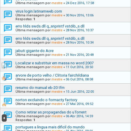
Última mensagem por
mestre
«
24 Dez 2016, 17:58
virus login.latinamweb.com
Última mensagem por
mestre
«
30 Nov 2016, 13:06
Respostas:
1
erro hlds swds.dll q_snprintf vstdib_s.dll
Última mensagem por
mestre
«
28 Nov 2016, 10:37
erro hlds swds.dll q_snprintf vstdib_s.dll
Última mensagem por
mestre
«
28 Nov 2016, 10:34
jabuti gigante do Acre
Última mensagem por
mestre
«
21 Nov 2016, 20:48
Localizar e substituir em massa no word 2007
Última mensagem por
mestre
«
11 Out 2016, 20:50
arvore de porto velho / Clitoria fairchildiana
Última mensagem por
mestre
«
06 Out 2016, 08:08
resumo do manual eb-20 tfm
Última mensagem por
mestre
«
15 Jun 2016, 22:05
norton excluindo o formacty factory
Última mensagem por
mestre
«
27 Mai 2016, 09:52
Como retirar as propagandas do uTorrent
Última mensagem por
mestre
«
06 Abr 2016, 14:59
Respostas:
1
portugues a lingua mais dificil do mundo