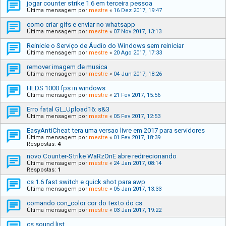
jogar counter strike 1.6 em terceira pessoa
Última mensagem por
mestre
«
16 Dez 2017, 19:47
como criar gifs e enviar no whatsapp
Última mensagem por
mestre
«
07 Nov 2017, 13:13
Reinicie o Serviço de Áudio do Windows sem reiniciar
Última mensagem por
mestre
«
20 Ago 2017, 17:33
remover imagem de musica
Última mensagem por
mestre
«
04 Jun 2017, 18:26
HLDS 1000 fps in windows
Última mensagem por
mestre
«
21 Fev 2017, 15:56
Erro fatal GL_Upload16: s&3
Última mensagem por
mestre
«
05 Fev 2017, 12:53
EasyAntiCheat tera uma versao livre em 2017 para servidores
Última mensagem por
mestre
«
01 Fev 2017, 18:39
Respostas:
4
novo Counter-Strike WaRzOnE abre redirecionando
Última mensagem por
mestre
«
24 Jan 2017, 08:14
Respostas:
1
cs 1.6 fast switch e quick shot para awp
Última mensagem por
mestre
«
05 Jan 2017, 13:33
comando con_color cor do texto do cs
Última mensagem por
mestre
«
03 Jan 2017, 19:22
cs sound list