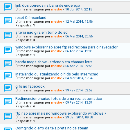
link dos correios na barra de endereço
Última mensagem por
mestre
«
10 Jul 2014, 22:15
reset Crimsonland
Última mensagem por
mestre
«
12 Mai 2014, 16:56
Respostas:
1
a terra não gira em torno do sol
Última mensagem por
mestre
«
06 Mai 2014, 20:56
Respostas:
3
windows explorer nao abre ftp redireciona para o navegador
Última mensagem por
mestre
«
06 Abr 2014, 12:06
Respostas:
1
banda mega show - ardendo em chamas letra
Última mensagem por
mestre
«
06 Abr 2014, 09:55
instalando ou atualizando o hlds pelo steamcmd
Última mensagem por
mestre
«
04 Mar 2014, 17:26
gifs no facebook
Última mensagem por
mestre
«
19 Fev 2014, 02:59
Redimensione varias fotos de uma vez, automatico
Última mensagem por
mestre
«
09 Fev 2014, 13:37
Respostas:
6
ftp não abre mais no windows explorer do windows 7
Última mensagem por
mestre
«
29 Jan 2014, 09:38
Respostas:
1
Corrigindo o erro da tela preta no cs steam