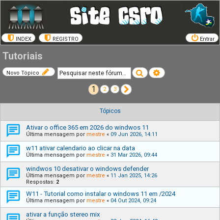
INDEX
REGISTRO
Entrar
Tutoriais
Pesquisar
Pesquisa avançada
Novo Tópico
1
Próximo
2
3
Tópicos
Ativar o office 365 em 2026 do windwos 11
Última mensagem por
mestre
«
09 Jun 2026, 14:11
w11 ativar calendario ao clicar na data
Última mensagem por
mestre
«
31 Mar 2026, 09:44
windwos 10 desativar o windows defender
Última mensagem por
mestre
«
11 Jan 2025, 14:26
Respostas:
2
W11 - Tutorial como instalar o windows 11 em /2024
Última mensagem por
mestre
«
04 Out 2024, 09:24
ativar a função stereo mix