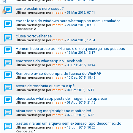
Última mensagem por
mestre
«
01 Abr 2016, 09:01
como excluir o nero scout ?
Última mensagem por
mestre
«
31 Mar 2016, 07:41
enviar fotos do windows para whatsapp no memu emulador
Última mensagem por
mestre
«
24 Mar 2016, 09:01
Respostas:
2
clusia portovelhense
Última mensagem por
mestre
«
23 Mar 2016, 12:54
Homem ficou preso por 44 anos e diz o q enxerga nas pessoas
Última mensagem por
mestre
«
19 Mar 2016, 13:17
emoticons do whatsapp no Facebook
Última mensagem por
mestre
«
30 Dez 2015, 13:44
Remova o aviso de compra de licença do WinRAR
Última mensagem por
mestre
«
10 Dez 2015, 15:49
arvore de rondonia que imita o ipê
Última mensagem por
mestre
«
04 Set 2015, 15:17
bluestacks whatsapp pasta de imagem nao aparece
Última mensagem por
mestre
«
01 Ago 2015, 21:18
ativar samsung magic bright no monitor lcd
Última mensagem por
mestre
«
07 Jul 2015, 16:48
pastas viraram um arquivo sem extensão, tipo desconhecido
Última mensagem por
mestre
«
18 Jun 2015, 10:20
Respostas:
1