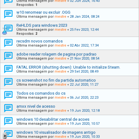
Última mensagem por
mestre
«
02 Jun 2024, 16:40
Respostas:
1
w10 renomear ou excluir .OGG
Última mensagem por
mestre
«
28 Jan 2024, 08:24
ReHLDS para windows 2023
Última mensagem por
mestre
«
25 Fev 2023, 12:44
Respostas:
2
recsdm novos comandos
Última mensagem por
mestre
«
02 Abr 2022, 17:34
adobe reader rolagem de pagina por padrao
Última mensagem por
mestre
«
21 Nov 2020, 08:54
FATAL ERROR (shutting down): Unable to initialize Steam.
Última mensagem por
mestre
«
29 Set 2020, 08:49
cs screenshot no fim da partida automatico
Última mensagem por
mestre
«
22 Jul 2020, 11:27
Todos os comandos do cs
Última mensagem por
mestre
«
06 Jul 2020, 22:23
amxx nivel de acesso
Última mensagem por
mestre
«
19 Jun 2020, 12:18
windows 10 desabilitar central de acoes
Última mensagem por
mestre
«
19 Jun 2020, 10:57
windows 10 visualisador de imagens antigo
Última mensagem por
mestre
«
19 Jun 2020, 10:33