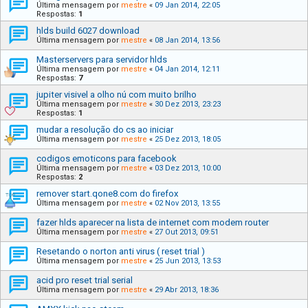
Última mensagem por
mestre
«
09 Jan 2014, 22:05
Respostas:
1
hlds build 6027 download
Última mensagem por
mestre
«
08 Jan 2014, 13:56
Masterservers para servidor hlds
Última mensagem por
mestre
«
04 Jan 2014, 12:11
Respostas:
7
jupiter visivel a olho nú com muito brilho
Última mensagem por
mestre
«
30 Dez 2013, 23:23
Respostas:
1
mudar a resolução do cs ao iniciar
Última mensagem por
mestre
«
25 Dez 2013, 18:05
codigos emoticons para facebook
Última mensagem por
mestre
«
03 Dez 2013, 10:00
Respostas:
2
remover start.qone8.com do firefox
Última mensagem por
mestre
«
02 Nov 2013, 13:55
fazer hlds aparecer na lista de internet com modem router
Última mensagem por
mestre
«
27 Out 2013, 09:51
Resetando o norton anti virus ( reset trial )
Última mensagem por
mestre
«
25 Jun 2013, 13:53
acid pro reset trial serial
Última mensagem por
mestre
«
29 Abr 2013, 18:36