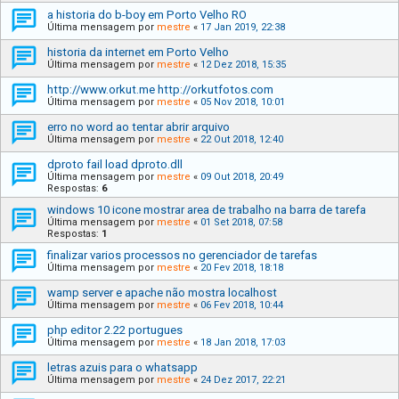
a historia do b-boy em Porto Velho RO
Última mensagem por
mestre
«
17 Jan 2019, 22:38
historia da internet em Porto Velho
Última mensagem por
mestre
«
12 Dez 2018, 15:35
http://www.orkut.me http://orkutfotos.com
Última mensagem por
mestre
«
05 Nov 2018, 10:01
erro no word ao tentar abrir arquivo
Última mensagem por
mestre
«
22 Out 2018, 12:40
dproto fail load dproto.dll
Última mensagem por
mestre
«
09 Out 2018, 20:49
Respostas:
6
windows 10 icone mostrar area de trabalho na barra de tarefa
Última mensagem por
mestre
«
01 Set 2018, 07:58
Respostas:
1
finalizar varios processos no gerenciador de tarefas
Última mensagem por
mestre
«
20 Fev 2018, 18:18
wamp server e apache não mostra localhost
Última mensagem por
mestre
«
06 Fev 2018, 10:44
php editor 2.22 portugues
Última mensagem por
mestre
«
18 Jan 2018, 17:03
letras azuis para o whatsapp
Última mensagem por
mestre
«
24 Dez 2017, 22:21