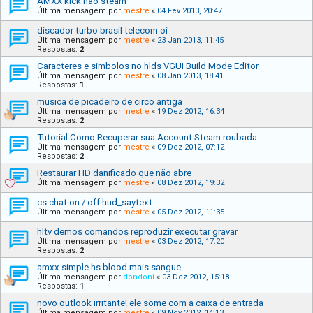
AMXX kick nao steam
Última mensagem por
mestre
«
04 Fev 2013, 20:47
discador turbo brasil telecom oi
Última mensagem por
mestre
«
23 Jan 2013, 11:45
Respostas:
2
Caracteres e simbolos no hlds VGUI Build Mode Editor
Última mensagem por
mestre
«
08 Jan 2013, 18:41
Respostas:
1
musica de picadeiro de circo antiga
Última mensagem por
mestre
«
19 Dez 2012, 16:34
Respostas:
2
Tutorial Como Recuperar sua Account Steam roubada
Última mensagem por
mestre
«
09 Dez 2012, 07:12
Respostas:
2
Restaurar HD danificado que não abre
Última mensagem por
mestre
«
08 Dez 2012, 19:32
cs chat on / off hud_saytext
Última mensagem por
mestre
«
05 Dez 2012, 11:35
hltv demos comandos reproduzir executar gravar
Última mensagem por
mestre
«
03 Dez 2012, 17:20
Respostas:
2
amxx simple hs blood mais sangue
Última mensagem por
dondoni
«
03 Dez 2012, 15:18
Respostas:
1
novo outlook irritante! ele some com a caixa de entrada
Última mensagem por
mestre
«
09 Nov 2012, 14:13