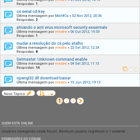
Respostas:
1
cs serial cd-key
Última mensagem por
MaV#Cs
«
02 Nov 2012, 20:36
Respostas:
2
ativando o anti virus microsoft security essentials
Última mensagem por
mestre
«
06 Out 2012, 19:33
Respostas:
1
mudar a resolução do cs pelo atalho
Última mensagem por
mestre
«
22 Set 2012, 12:24
Respostas:
8
Setmaster: Unknown command enable
Última mensagem por
mestre
«
04 Set 2012, 11:15
Respostas:
14
1
2
opengl32.dll download baixar
Última mensagem por
mestre
«
15 Jun 2012, 19:13
Novo Tópico
1
Próximo
2
3
QUEM ESTÁ ONLINE
Usuários navegando neste fórum: Nenhum usuário registrado e 1 visitante
PERMISSÕES DO FÓRUM