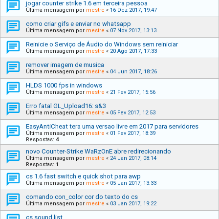
jogar counter strike 1.6 em terceira pessoa
Última mensagem por
mestre
«
16 Dez 2017, 19:47
como criar gifs e enviar no whatsapp
Última mensagem por
mestre
«
07 Nov 2017, 13:13
Reinicie o Serviço de Áudio do Windows sem reiniciar
Última mensagem por
mestre
«
20 Ago 2017, 17:33
remover imagem de musica
Última mensagem por
mestre
«
04 Jun 2017, 18:26
HLDS 1000 fps in windows
Última mensagem por
mestre
«
21 Fev 2017, 15:56
Erro fatal GL_Upload16: s&3
Última mensagem por
mestre
«
05 Fev 2017, 12:53
EasyAntiCheat tera uma versao livre em 2017 para servidores
Última mensagem por
mestre
«
01 Fev 2017, 18:39
Respostas:
4
novo Counter-Strike WaRzOnE abre redirecionando
Última mensagem por
mestre
«
24 Jan 2017, 08:14
Respostas:
1
cs 1.6 fast switch e quick shot para awp
Última mensagem por
mestre
«
05 Jan 2017, 13:33
comando con_color cor do texto do cs
Última mensagem por
mestre
«
03 Jan 2017, 19:22
cs sound list