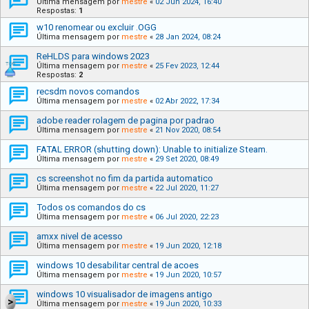
Última mensagem por
mestre
«
02 Jun 2024, 16:40
Respostas:
1
w10 renomear ou excluir .OGG
Última mensagem por
mestre
«
28 Jan 2024, 08:24
ReHLDS para windows 2023
Última mensagem por
mestre
«
25 Fev 2023, 12:44
Respostas:
2
recsdm novos comandos
Última mensagem por
mestre
«
02 Abr 2022, 17:34
adobe reader rolagem de pagina por padrao
Última mensagem por
mestre
«
21 Nov 2020, 08:54
FATAL ERROR (shutting down): Unable to initialize Steam.
Última mensagem por
mestre
«
29 Set 2020, 08:49
cs screenshot no fim da partida automatico
Última mensagem por
mestre
«
22 Jul 2020, 11:27
Todos os comandos do cs
Última mensagem por
mestre
«
06 Jul 2020, 22:23
amxx nivel de acesso
Última mensagem por
mestre
«
19 Jun 2020, 12:18
windows 10 desabilitar central de acoes
Última mensagem por
mestre
«
19 Jun 2020, 10:57
windows 10 visualisador de imagens antigo
Última mensagem por
mestre
«
19 Jun 2020, 10:33