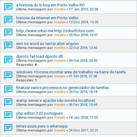
a historia do b-boy em Porto Velho RO
Última mensagem por
mestre
«
17 Jan 2019, 22:38
historia da internet em Porto Velho
Última mensagem por
mestre
«
12 Dez 2018, 15:35
http://www.orkut.me http://orkutfotos.com
Última mensagem por
mestre
«
05 Nov 2018, 10:01
erro no word ao tentar abrir arquivo
Última mensagem por
mestre
«
22 Out 2018, 12:40
dproto fail load dproto.dll
Última mensagem por
mestre
«
09 Out 2018, 20:49
Respostas:
6
windows 10 icone mostrar area de trabalho na barra de tarefa
Última mensagem por
mestre
«
01 Set 2018, 07:58
Respostas:
1
finalizar varios processos no gerenciador de tarefas
Última mensagem por
mestre
«
20 Fev 2018, 18:18
wamp server e apache não mostra localhost
Última mensagem por
mestre
«
06 Fev 2018, 10:44
php editor 2.22 portugues
Última mensagem por
mestre
«
18 Jan 2018, 17:03
letras azuis para o whatsapp
Última mensagem por
mestre
«
24 Dez 2017, 22:21