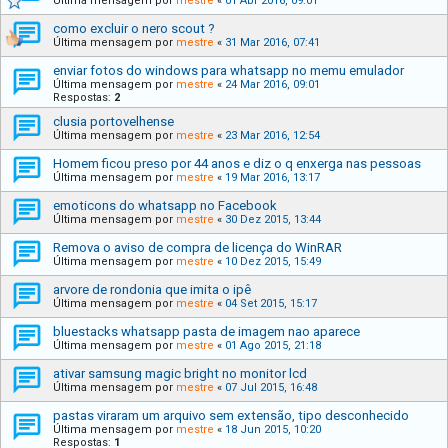
Última mensagem por
mestre
«
01 Abr 2016, 09:01
como excluir o nero scout ?
Última mensagem por
mestre
«
31 Mar 2016, 07:41
enviar fotos do windows para whatsapp no memu emulador
Última mensagem por
mestre
«
24 Mar 2016, 09:01
Respostas:
2
clusia portovelhense
Última mensagem por
mestre
«
23 Mar 2016, 12:54
Homem ficou preso por 44 anos e diz o q enxerga nas pessoas
Última mensagem por
mestre
«
19 Mar 2016, 13:17
emoticons do whatsapp no Facebook
Última mensagem por
mestre
«
30 Dez 2015, 13:44
Remova o aviso de compra de licença do WinRAR
Última mensagem por
mestre
«
10 Dez 2015, 15:49
arvore de rondonia que imita o ipê
Última mensagem por
mestre
«
04 Set 2015, 15:17
bluestacks whatsapp pasta de imagem nao aparece
Última mensagem por
mestre
«
01 Ago 2015, 21:18
ativar samsung magic bright no monitor lcd
Última mensagem por
mestre
«
07 Jul 2015, 16:48
pastas viraram um arquivo sem extensão, tipo desconhecido
Última mensagem por
mestre
«
18 Jun 2015, 10:20
Respostas:
1