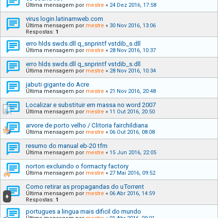
Última mensagem por
mestre
«
24 Dez 2016, 17:58
virus login.latinamweb.com
Última mensagem por
mestre
«
30 Nov 2016, 13:06
Respostas:
1
erro hlds swds.dll q_snprintf vstdib_s.dll
Última mensagem por
mestre
«
28 Nov 2016, 10:37
erro hlds swds.dll q_snprintf vstdib_s.dll
Última mensagem por
mestre
«
28 Nov 2016, 10:34
jabuti gigante do Acre
Última mensagem por
mestre
«
21 Nov 2016, 20:48
Localizar e substituir em massa no word 2007
Última mensagem por
mestre
«
11 Out 2016, 20:50
arvore de porto velho / Clitoria fairchildiana
Última mensagem por
mestre
«
06 Out 2016, 08:08
resumo do manual eb-20 tfm
Última mensagem por
mestre
«
15 Jun 2016, 22:05
norton excluindo o formacty factory
Última mensagem por
mestre
«
27 Mai 2016, 09:52
Como retirar as propagandas do uTorrent
Última mensagem por
mestre
«
06 Abr 2016, 14:59
Respostas:
1
portugues a lingua mais dificil do mundo