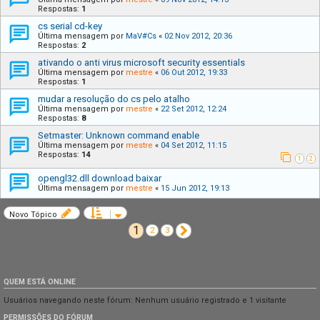
Respostas:
1
cs serial cd-key
Última mensagem por
MaV#Cs
«
02 Nov 2012, 20:36
Respostas:
2
ativando o anti virus microsoft security essentials
Última mensagem por
mestre
«
06 Out 2012, 19:33
Respostas:
1
mudar a resolução do cs pelo atalho
Última mensagem por
mestre
«
22 Set 2012, 12:24
Respostas:
8
Setmaster: Unknown command enable
Última mensagem por
mestre
«
04 Set 2012, 11:15
Respostas:
14
1
2
opengl32.dll download baixar
Última mensagem por
mestre
«
15 Jun 2012, 19:13
Novo Tópico
1
Próximo
2
3
QUEM ESTÁ ONLINE
Usuários navegando neste fórum: Nenhum usuário registrado e 1 visitante
PERMISSÕES DO FÓRUM