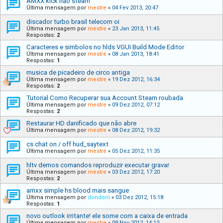
AMXX kick nao steam
Última mensagem por
mestre
«
04 Fev 2013, 20:47
discador turbo brasil telecom oi
Última mensagem por
mestre
«
23 Jan 2013, 11:45
Respostas:
2
Caracteres e simbolos no hlds VGUI Build Mode Editor
Última mensagem por
mestre
«
08 Jan 2013, 18:41
Respostas:
1
musica de picadeiro de circo antiga
Última mensagem por
mestre
«
19 Dez 2012, 16:34
Respostas:
2
Tutorial Como Recuperar sua Account Steam roubada
Última mensagem por
mestre
«
09 Dez 2012, 07:12
Respostas:
2
Restaurar HD danificado que não abre
Última mensagem por
mestre
«
08 Dez 2012, 19:32
cs chat on / off hud_saytext
Última mensagem por
mestre
«
05 Dez 2012, 11:35
hltv demos comandos reproduzir executar gravar
Última mensagem por
mestre
«
03 Dez 2012, 17:20
Respostas:
2
amxx simple hs blood mais sangue
Última mensagem por
dondoni
«
03 Dez 2012, 15:18
Respostas:
1
novo outlook irritante! ele some com a caixa de entrada
Última mensagem por
mestre
«
09 Nov 2012, 14:13