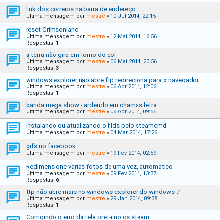
link dos correios na barra de endereço
Última mensagem por
mestre
«
10 Jul 2014, 22:15
reset Crimsonland
Última mensagem por
mestre
«
12 Mai 2014, 16:56
Respostas:
1
a terra não gira em torno do sol
Última mensagem por
mestre
«
06 Mai 2014, 20:56
Respostas:
3
windows explorer nao abre ftp redireciona para o navegador
Última mensagem por
mestre
«
06 Abr 2014, 12:06
Respostas:
1
banda mega show - ardendo em chamas letra
Última mensagem por
mestre
«
06 Abr 2014, 09:55
instalando ou atualizando o hlds pelo steamcmd
Última mensagem por
mestre
«
04 Mar 2014, 17:26
gifs no facebook
Última mensagem por
mestre
«
19 Fev 2014, 02:59
Redimensione varias fotos de uma vez, automatico
Última mensagem por
mestre
«
09 Fev 2014, 13:37
Respostas:
6
ftp não abre mais no windows explorer do windows 7
Última mensagem por
mestre
«
29 Jan 2014, 09:38
Respostas:
1
Corrigindo o erro da tela preta no cs steam