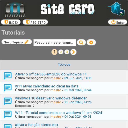
INDEX
REGISTRO
Entrar
Tutoriais
Pesquisar
Pesquisa avançada
Novo Tópico
1
Próximo
2
3
Tópicos
Ativar o office 365 em 2026 do windwos 11
Última mensagem por
mestre
«
09 Jun 2026, 14:11
w11 ativar calendario ao clicar na data
Última mensagem por
mestre
«
31 Mar 2026, 09:44
windwos 10 desativar o windows defender
Última mensagem por
mestre
«
11 Jan 2025, 14:26
Respostas:
2
W11 - Tutorial como instalar o windows 11 em /2024
Última mensagem por
mestre
«
04 Out 2024, 09:24
ativar a função stereo mix