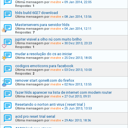
Última mensagem por
mestre
«
09 Jan 2014, 22:05
Respostas:
1
hlds build 6027 download
Última mensagem por
mestre
«
08 Jan 2014, 13:56
Masterservers para servidor hlds
Última mensagem por
mestre
«
04 Jan 2014, 12:11
Respostas:
7
jupiter visivel a olho nú com muito brilho
Última mensagem por
mestre
«
30 Dez 2013, 23:23
Respostas:
1
mudar a resolução do cs ao iniciar
Última mensagem por
mestre
«
25 Dez 2013, 18:05
codigos emoticons para facebook
Última mensagem por
mestre
«
03 Dez 2013, 10:00
Respostas:
2
remover start.qone8.com do firefox
Última mensagem por
mestre
«
02 Nov 2013, 13:55
fazer hlds aparecer na lista de internet com modem router
Última mensagem por
mestre
«
27 Out 2013, 09:51
Resetando o norton anti virus ( reset trial )
Última mensagem por
mestre
«
25 Jun 2013, 13:53
acid pro reset trial serial
Última mensagem por
mestre
«
29 Abr 2013, 18:36