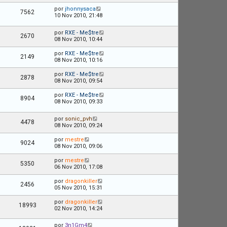
por
jhonnysaca
7562
10 Nov 2010, 21:48
por
RXE - Me$tre
2670
08 Nov 2010, 10:44
por
RXE - Me$tre
2149
08 Nov 2010, 10:16
por
RXE - Me$tre
2878
08 Nov 2010, 09:54
por
RXE - Me$tre
8904
08 Nov 2010, 09:33
por
sonic_pvh
4478
08 Nov 2010, 09:24
por
mestre
9024
08 Nov 2010, 09:06
por
mestre
5350
06 Nov 2010, 17:08
por
dragonkiller
2456
05 Nov 2010, 15:31
por
dragonkiller
18993
02 Nov 2010, 14:24
por
3n1Gm4