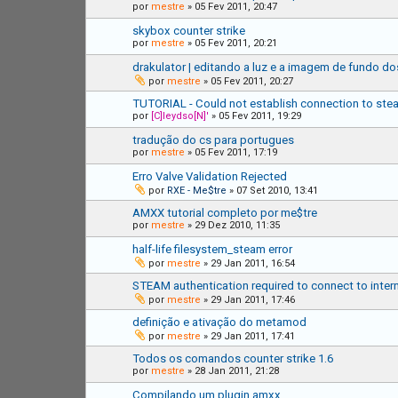
por
mestre
»
05 Fev 2011, 20:47
skybox counter strike
por
mestre
»
05 Fev 2011, 20:21
drakulator | editando a luz e a imagem de fundo d
por
mestre
»
05 Fev 2011, 20:27
TUTORIAL - Could not establish connection to ste
por
[C]leydso[N]'
»
05 Fev 2011, 19:29
tradução do cs para portugues
por
mestre
»
05 Fev 2011, 17:19
Erro Valve Validation Rejected
por
RXE - Me$tre
»
07 Set 2010, 13:41
AMXX tutorial completo por me$tre
por
mestre
»
29 Dez 2010, 11:35
half-life filesystem_steam error
por
mestre
»
29 Jan 2011, 16:54
STEAM authentication required to connect to intern
por
mestre
»
29 Jan 2011, 17:46
definição e ativação do metamod
por
mestre
»
29 Jan 2011, 17:41
Todos os comandos counter strike 1.6
por
mestre
»
28 Jan 2011, 21:28
Compilando um plugin amxx