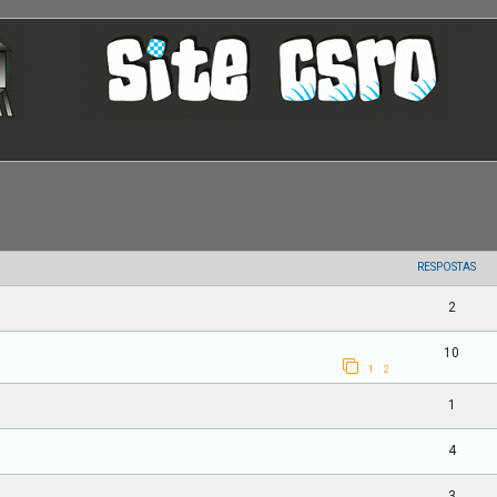
RESPOSTAS
2
10
1
2
1
4
3