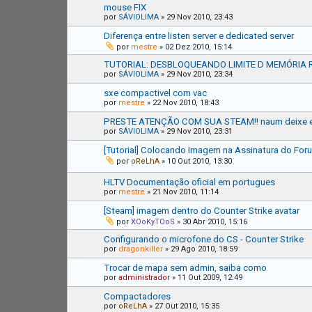
mouse FIX
por
SÁVIOLIMA
»
29 Nov 2010, 23:43
Diferença entre listen server e dedicated server
por
mestre
»
02 Dez 2010, 15:14
TUTORIAL: DESBLOQUEANDO LIMITE D MEMÓRIA 
por
SÁVIOLIMA
»
29 Nov 2010, 23:34
sxe compactivel com vac
por
mestre
»
22 Nov 2010, 18:43
PRESTE ATENÇÃO COM SUA STEAM!! naum deixe e
por
SÁVIOLIMA
»
29 Nov 2010, 23:31
[Tutorial] Colocando Imagem na Assinatura do For
por
oReLhA
»
10 Out 2010, 13:30
HLTV Documentação oficial em portugues
por
mestre
»
21 Nov 2010, 11:14
[Steam] imagem dentro do Counter Strike avatar
por
XOoKyTOoS
»
30 Abr 2010, 15:16
Configurando o microfone do CS - Counter Strike
por
dragonkiller
»
29 Ago 2010, 18:59
Trocar de mapa sem admin, saiba como
por
administrador
»
11 Out 2009, 12:49
Compactadores
por
oReLhA
»
27 Out 2010, 15:35