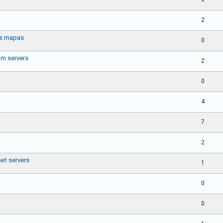
2
os mapas
0
am servers
2
0
4
7
2
et servers
1
0
0