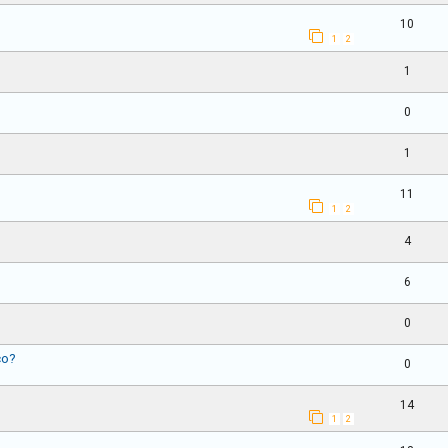
10
1
2
1
0
1
11
1
2
4
6
0
ço?
0
14
1
2