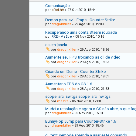
Comunicação
por
oReLhA
»
27 Out 2010, 15:44
Demos para .avi - Fraps - Counter Strike
por
dragonkiller
»
29 Ago 2010, 19:03
Recuperando uma conta Steam roubada
por
RXE - Me$tre
»
08 Nov 2010, 10:16
cs em janela
por
dragonkiller
»
29 Ago 2010, 18:36
Aumente seu FPS trocando as dll de video
por
dragonkiller
»
29 Ago 2010, 18:53
Criando um Demo - Counter Strike
por
dragonkiller
»
29 Ago 2010, 19:01
Aumentar o FPS do CS 1.6
por
dragonkiller
»
28 Ago 2010, 21:53
scope_arc_sw.tga scope_arc_nw.tga
por
mestre
»
06 Nov 2010, 17:08
Mudei a resolução e agora o CS não abre, o que fa
por
dragonkiller
»
05 Nov 2010, 15:31
BunnyHop Jump para Counter-Strike 1.6
por
dragonkiller
»
29 Ago 2010, 18:46
gl_texturemode aprenda a usar este comando