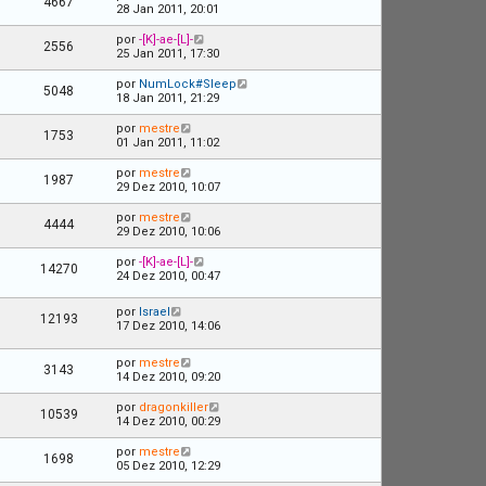
4667
28 Jan 2011, 20:01
por
-[K]-ae-[L]-
2556
25 Jan 2011, 17:30
por
NumLock#Sleep
5048
18 Jan 2011, 21:29
por
mestre
1753
01 Jan 2011, 11:02
por
mestre
1987
29 Dez 2010, 10:07
por
mestre
4444
29 Dez 2010, 10:06
por
-[K]-ae-[L]-
14270
24 Dez 2010, 00:47
por
Israel
12193
17 Dez 2010, 14:06
por
mestre
3143
14 Dez 2010, 09:20
por
dragonkiller
10539
14 Dez 2010, 00:29
por
mestre
1698
05 Dez 2010, 12:29