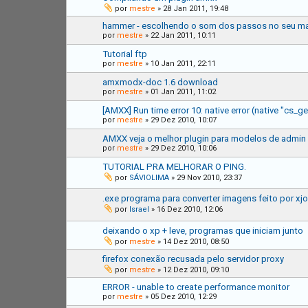
por
mestre
»
28 Jan 2011, 19:48
hammer - escolhendo o som dos passos no seu m
por
mestre
»
22 Jan 2011, 10:11
Tutorial ftp
por
mestre
»
10 Jan 2011, 22:11
amxmodx-doc 1.6 download
por
mestre
»
01 Jan 2011, 11:02
[AMXX] Run time error 10: native error (native "cs_g
por
mestre
»
29 Dez 2010, 10:07
AMXX veja o melhor plugin para modelos de admin
por
mestre
»
29 Dez 2010, 10:06
TUTORIAL PRA MELHORAR O PING.
por
SÁVIOLIMA
»
29 Nov 2010, 23:37
.exe programa para converter imagens feito por xj
por
Israel
»
16 Dez 2010, 12:06
deixando o xp + leve, programas que iniciam junto
por
mestre
»
14 Dez 2010, 08:50
firefox conexão recusada pelo servidor proxy
por
mestre
»
12 Dez 2010, 09:10
ERROR - unable to create performance monitor
por
mestre
»
05 Dez 2010, 12:29