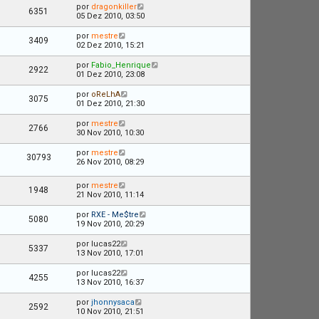
por
dragonkiller
6351
05 Dez 2010, 03:50
por
mestre
3409
02 Dez 2010, 15:21
por
Fabio_Henrique
2922
01 Dez 2010, 23:08
por
oReLhA
3075
01 Dez 2010, 21:30
por
mestre
2766
30 Nov 2010, 10:30
por
mestre
30793
26 Nov 2010, 08:29
por
mestre
1948
21 Nov 2010, 11:14
por
RXE - Me$tre
5080
19 Nov 2010, 20:29
por
lucas22
5337
13 Nov 2010, 17:01
por
lucas22
4255
13 Nov 2010, 16:37
por
jhonnysaca
2592
10 Nov 2010, 21:51