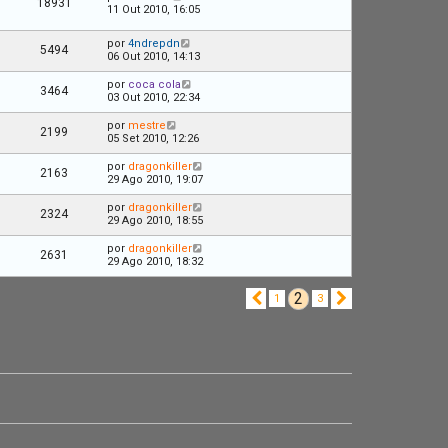
18931
11 Out 2010, 16:05
por
4ndrepdn
5494
06 Out 2010, 14:13
por
coca cola
3464
03 Out 2010, 22:34
por
mestre
2199
05 Set 2010, 12:26
por
dragonkiller
2163
29 Ago 2010, 19:07
por
dragonkiller
2324
29 Ago 2010, 18:55
por
dragonkiller
2631
29 Ago 2010, 18:32
2
A
P
1
3
n
r
t
ó
e
x
r
i
i
m
o
o
r