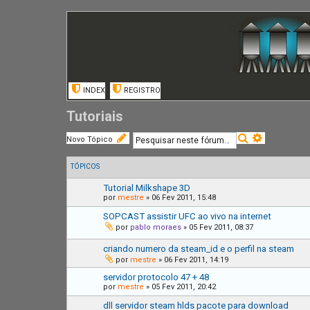
INDEX
REGISTRO
Tutoriais
P
P
Novo Tópico
e
e
s
s
q
q
TÓPICOS
u
u
i
i
Tutorial Milkshape 3D
s
s
por
mestre
»
06 Fev 2011, 15:48
a
a
r
a
SOPCAST assistir UFC ao vivo na internet
v
por
pablo moraes
»
05 Fev 2011, 08:37
a
n
criando numero da steam_id e o perfil na steam
ç
por
mestre
»
06 Fev 2011, 14:19
a
d
servidor protocolo 47 + 48
a
por
mestre
»
05 Fev 2011, 20:42
dll servidor steam hlds pacote para download