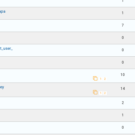
1
apa
1
7
0
et_user_
0
0
10
1
2
oey
14
1
2
2
1
0