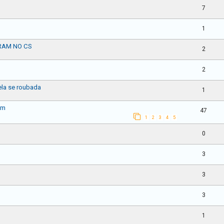
7
1
RAM NO CS
2
2
la se roubada
1
um
47
1
2
3
4
5
0
3
3
3
1