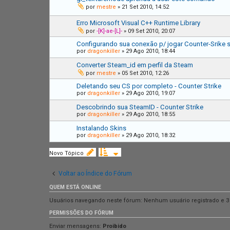
por
mestre
»
21 Set 2010, 14:52
Erro Microsoft Visual C++ Runtime Library
por
-[K]-ae-[L]-
»
09 Set 2010, 20:07
Configurando sua conexão p/ jogar Counter-Srike
por
dragonkiller
»
29 Ago 2010, 18:44
Converter Steam_id em perfil da Steam
por
mestre
»
05 Set 2010, 12:26
Deletando seu CS por completo - Counter Strike
por
dragonkiller
»
29 Ago 2010, 19:07
Descobrindo sua SteamID - Counter Strike
por
dragonkiller
»
29 Ago 2010, 18:55
Instalando Skins
por
dragonkiller
»
29 Ago 2010, 18:32
Novo Tópico
Voltar ao Índice do Fórum
QUEM ESTÁ ONLINE
Usuários navegando neste fórum: Nenhum usuário registrado e 3 v
PERMISSÕES DO FÓRUM
Enviar mensagens:
Proibido