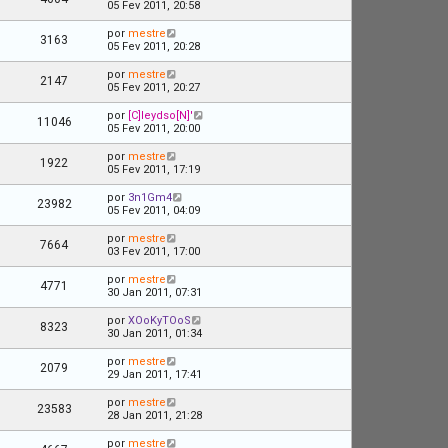
05 Fev 2011, 20:58
por
mestre
3163
05 Fev 2011, 20:28
por
mestre
2147
05 Fev 2011, 20:27
por
[C]leydso[N]'
11046
05 Fev 2011, 20:00
por
mestre
1922
05 Fev 2011, 17:19
por
3n1Gm4
23982
05 Fev 2011, 04:09
por
mestre
7664
03 Fev 2011, 17:00
por
mestre
4771
30 Jan 2011, 07:31
por
XOoKyTOoS
8323
30 Jan 2011, 01:34
por
mestre
2079
29 Jan 2011, 17:41
por
mestre
23583
28 Jan 2011, 21:28
por
mestre