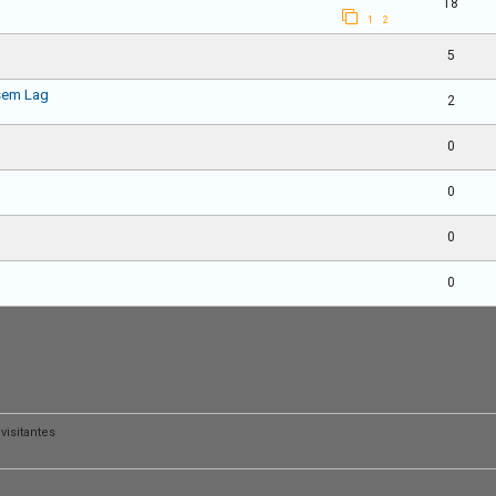
18
1
2
5
 sem Lag
2
0
0
0
0
isitantes