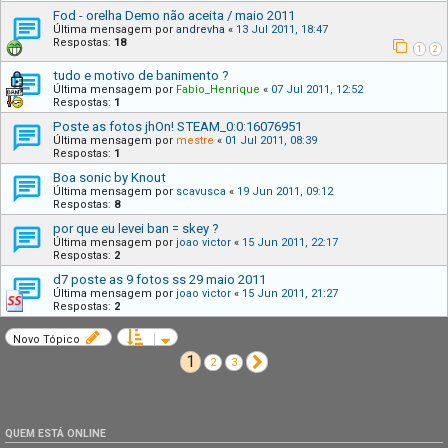
Fod - orelha Demo não aceita / maio 2011
Última mensagem por
andrevha
«
13 Jul 2011, 18:47
Respostas:
18
1
2
tudo e motivo de banimento ?
Última mensagem por
Fabio_Henrique
«
07 Jul 2011, 12:52
Respostas:
1
Poste as fotos jhOn! STEAM_0:0:16076951
Última mensagem por
mestre
«
01 Jul 2011, 08:39
Respostas:
1
Boa sonic by Knout
Última mensagem por
scavusca
«
19 Jun 2011, 09:12
Respostas:
8
por que eu levei ban = skey ?
Última mensagem por
joao victor
«
15 Jun 2011, 22:17
Respostas:
2
d7 poste as 9 fotos ss 29 maio 2011
Última mensagem por
joao victor
«
15 Jun 2011, 21:27
Respostas:
2
Novo Tópico
1
Próximo
2
3
QUEM ESTÁ ONLINE