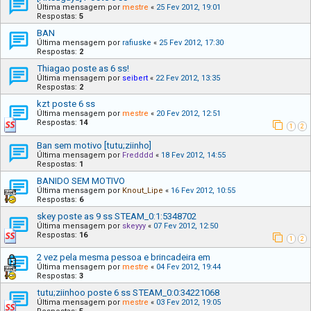
Última mensagem por
mestre
«
25 Fev 2012, 19:01
Respostas:
5
BAN
Última mensagem por
rafiuske
«
25 Fev 2012, 17:30
Respostas:
2
Thiagao poste as 6 ss!
Última mensagem por
seibert
«
22 Fev 2012, 13:35
Respostas:
2
kzt poste 6 ss
Última mensagem por
mestre
«
20 Fev 2012, 12:51
Respostas:
14
1
2
Ban sem motivo [tutu;ziinho]
Última mensagem por
Fredddd
«
18 Fev 2012, 14:55
Respostas:
1
BANIDO SEM MOTIVO
Última mensagem por
Knout_Lipe
«
16 Fev 2012, 10:55
Respostas:
6
skey poste as 9 ss STEAM_0:1:5348702
Última mensagem por
skeyyy
«
07 Fev 2012, 12:50
Respostas:
16
1
2
2 vez pela mesma pessoa e brincadeira em
Última mensagem por
mestre
«
04 Fev 2012, 19:44
Respostas:
3
tutu;ziinhoo poste 6 ss STEAM_0:0:34221068
Última mensagem por
mestre
«
03 Fev 2012, 19:05