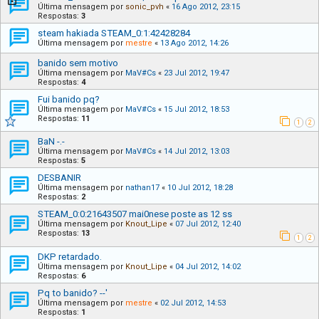
Última mensagem por
sonic_pvh
«
16 Ago 2012, 23:15
Respostas:
3
steam hakiada STEAM_0:1:42428284
Última mensagem por
mestre
«
13 Ago 2012, 14:26
banido sem motivo
Última mensagem por
MaV#Cs
«
23 Jul 2012, 19:47
Respostas:
4
Fui banido pq?
Última mensagem por
MaV#Cs
«
15 Jul 2012, 18:53
Respostas:
11
1
2
BaN -.-
Última mensagem por
MaV#Cs
«
14 Jul 2012, 13:03
Respostas:
5
DESBANIR
Última mensagem por
nathan17
«
10 Jul 2012, 18:28
Respostas:
2
STEAM_0:0:21643507 mai0nese poste as 12 ss
Última mensagem por
Knout_Lipe
«
07 Jul 2012, 12:40
Respostas:
13
1
2
DKP retardado.
Última mensagem por
Knout_Lipe
«
04 Jul 2012, 14:02
Respostas:
6
Pq to banido? --'
Última mensagem por
mestre
«
02 Jul 2012, 14:53
Respostas:
1