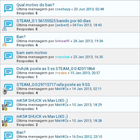
Qual motivo do ban?
Última mensagem por
creehazy
«
20 Jun 2013, 02:48
Respostas:
5
STEAM_0:1:56155525 banido por 60 dias
Última mensagem por
(seibert)
«
04 Fev 2013, 18:40
Respostas:
5
Ban?
Última mensagem por
linhow91
«
24 Jan 2013, 19:34
Respostas:
6
bam sem motivo
Última mensagem por
mandrak
«
23 Jan 2013, 16:35
Respostas:
5
Duhzik poste as 5 ss STEAM_0:0:42011864
Última mensagem por
mestre
«
15 Jan 2013, 20:57
Respostas:
1
STEAM_0:0:29715717 rafa poste as 9 SS
Última mensagem por
MaV#Cs
«
14 Jan 2013, 02:11
Respostas:
4
mK5# SHUCK vs Mav LIXO ;)
Última mensagem por
MaV#Cs
«
10 Jan 2013, 18:29
Respostas:
1
mK5# SHUCK vs Mav LIXO ;)
Última mensagem por
MaV#Cs
«
10 Jan 2013, 18:28
Respostas:
2
Ban?
Última mensagem por
MaV#Cs
«
16 Dez 2012, 23:10