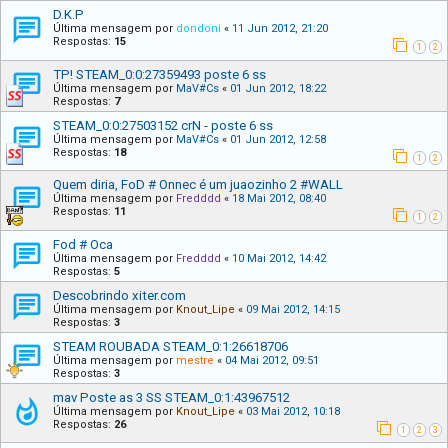
D.K.P
Última mensagem por
dondoni
«
11 Jun 2012, 21:20
Respostas:
15
1
2
TP! STEAM_0:0:27359493 poste 6 ss
Última mensagem por
MaV#Cs
«
01 Jun 2012, 18:22
Respostas:
7
STEAM_0:0:27503152 crN - poste 6 ss
Última mensagem por
MaV#Cs
«
01 Jun 2012, 12:58
Respostas:
18
1
2
Quem diria, FoD # Onnec é um juaozinho 2 #WALL
Última mensagem por
Fredddd
«
18 Mai 2012, 08:40
Respostas:
11
1
2
Fod # Oca
Última mensagem por
Fredddd
«
10 Mai 2012, 14:42
Respostas:
5
Descobrindo xiter.com
Última mensagem por
Knout_Lipe
«
09 Mai 2012, 14:15
Respostas:
3
STEAM ROUBADA STEAM_0:1:26618706
Última mensagem por
mestre
«
04 Mai 2012, 09:51
Respostas:
3
mav Poste as 3 SS STEAM_0:1:43967512
Última mensagem por
Knout_Lipe
«
03 Mai 2012, 10:18
Respostas:
26
1
2
3