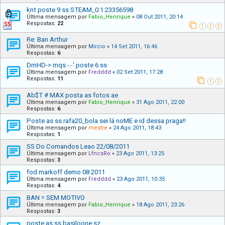
knt poste 9 ss STEAM_0:1:23356598
Última mensagem por
Fabio_Henrique
«
08 Out 2011, 20:14
Respostas:
22
1
2
3
Re: Ban Arthur
Última mensagem por
Mircio
«
14 Set 2011, 16:46
Respostas:
6
DmHD-> mqs -.-' poste 6 ss
Última mensagem por
Fredddd
«
02 Set 2011, 17:28
Respostas:
11
1
2
Ab$T # MAX posta as fotos ae
Última mensagem por
Fabio_Henrique
«
31 Ago 2011, 22:00
Respostas:
6
Poste as ss rafa20_bola sei lá noME e id dessa praga!!
Última mensagem por
mestre
«
24 Ago 2011, 18:43
Respostas:
1
SS Do Comandos Leao 22/08/2011
Última mensagem por
LfncsRo
«
23 Ago 2011, 13:25
Respostas:
3
fod markoff demo 08 2011
Última mensagem por
Fredddd
«
23 Ago 2011, 10:35
Respostas:
4
BAN = SEM MOTIVO
Última mensagem por
Fabio_Henrique
«
18 Ago 2011, 23:26
Respostas:
3
poste as ss basiloone sz