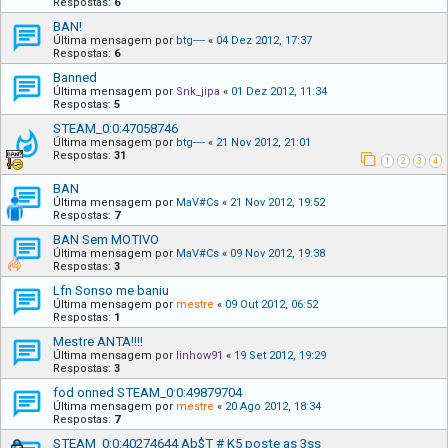
Respostas:
6
BAN!
Última mensagem por
btg----
«
04 Dez 2012, 17:37
Respostas:
6
Banned
Última mensagem por
Snk_jipa
«
01 Dez 2012, 11:34
Respostas:
5
STEAM_0:0:47058746
Última mensagem por
btg----
«
21 Nov 2012, 21:01
Respostas:
31
1
2
3
4
BAN
Última mensagem por
MaV#Cs
«
21 Nov 2012, 19:52
Respostas:
7
BAN Sem MOTIVO
Última mensagem por
MaV#Cs
«
09 Nov 2012, 19:38
Respostas:
3
Lfn Sonso me baniu
Última mensagem por
mestre
«
09 Out 2012, 06:52
Respostas:
1
Mestre ANTA!!!!
Última mensagem por
linhow91
«
19 Set 2012, 19:29
Respostas:
3
fod onned STEAM_0:0:49879704
Última mensagem por
mestre
«
20 Ago 2012, 18:34
Respostas:
7
STEAM_0:0:40274644 Ab$T # K5 poste as 3ss