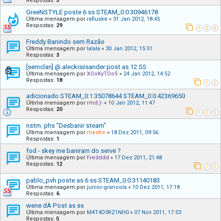
Respostas:
5
GreeNSTYLE poste 6 ss STEAM_0:0:30946178
Última mensagem por
rafiuske
«
31 Jan 2012, 18:45
Respostas:
29
1
2
3
Freddy Banindo sem Razão
Última mensagem por
lalala
«
30 Jan 2012, 15:51
Respostas:
3
[semclan] @ aleckisiisander post as 12 SS
Última mensagem por
XOoKyTOoS
«
24 Jan 2012, 14:52
Respostas:
18
1
2
adicionado STEAM_0:1:35078644 STEAM_0:0:42369650
Última mensagem por
rmd:)-
«
10 Jan 2012, 11:47
Respostas:
20
1
2
3
nstm. phs "Desbanir steam"
Última mensagem por
mestre
«
18 Dez 2011, 09:56
Respostas:
1
fod - skey me baniram do serve ?
Última mensagem por
Fredddd
«
17 Dez 2011, 21:48
Respostas:
12
1
2
pablo_pvh poste as 6 ss STEAM_0:0:31140183
Última mensagem por
junior-granoola
«
10 Dez 2011, 17:18
Respostas:
6
wene.dA Post as ss
Última mensagem por
M4T4D0RZ1NH0
«
07 Nov 2011, 17:53
Respostas:
5