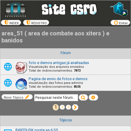
INDEX
REGISTRO
Entrar
area_51 ( area de combate aos xiters ) e
banidos
Fórum
foto e demos antigas já analisadas
Visualização dos arquivos enviados
Total de redirecionamentos:
7872
Pagina de envio de fotos e demos
visualização das fotos para admins
Total de redirecionamentos:
8505
Pesquisar
Pesquisa avançada
Novo Tópico
1
Próximo
2
3
Tópicos
R@FFIUSK poste as 6 SS