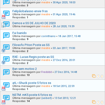
Última mensagem por
mestre
«
30 Ago 2020, 18:03
Respostas:
3
Felipãobalasso envie 9 ss
Última mensagem por
mestre
«
01 Ago 2020, 19:46
Respostas:
1
Demos e SS DE JULHO DE 2020
Última mensagem por
mestre
«
28 Jul 2020, 19:39
Fui banido
Última mensagem por
corinthiano
«
18 Jan 2017, 15:48
Respostas:
9
Filosofo Piton Poste as SS
Última mensagem por
mestre
«
03 Jan 2017, 19:00
Respostas:
2
RXE - Lucas Regis poste as SS
Última mensagem por
mestre
«
27 Dez 2016, 20:01
Respostas:
2
Ban sem motivo 2
Última mensagem por
Fredddd
«
27 Dez 2016, 14:48
Respostas:
13
1
2
atL~Shuck poste 5 fotos ss
Última mensagem por
mestre
«
18 Set 2015, 22:59
Respostas:
1
NSTM. mK5 poste 6 fotos ss
Última mensagem por
(seibert)
«
13 Set 2013, 12:21
Respostas:
14
1
2