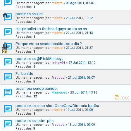
Última mensagem por
mestre
«
03 Ago 2011, 09:46
Respostas:
1
poste as ss kimi
Última mensagem por
mestre
«
29 Jul 2011, 10:12
Respostas:
9
single bullet to the head guys posta as ss
Última mensagem por
mestre
«
27 Jul 2011, 21:43
Respostas:
1
Porque estou sendo banido todo dia ?
Última mensagem por
mestre
«
27 Jul 2011, 21:37
Respostas:
3
poste as ss @PtckMarleey ;
Última mensagem por
linhow91
«
27 Jul 2011, 12:10
Respostas:
6
Fui banido
Última mensagem por
Fredddd
«
27 Jul 2011, 09:07
Respostas:
5
toda hora sendo banido!
Última mensagem por
Maarques
«
23 Jul 2011, 13:16
Respostas:
12
1
2
posta ae as snap shot ConeCrewDiretoria bat0ra
Última mensagem por
mestre
«
19 Jul 2011, 07:00
Respostas:
1
poste as ss nstm. phs
Última mensagem por
Fredddd
«
18 Jul 2011, 09:09
Respostas:
5