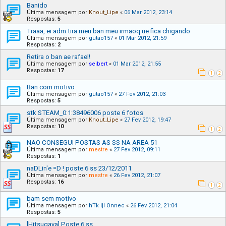
Banido
Última mensagem por
Knout_Lipe
«
06 Mar 2012, 23:14
Respostas:
5
Traaa, ei adm tira meu ban meu irmaoq ue fica chigando
Última mensagem por
gutao157
«
01 Mar 2012, 21:59
Respostas:
2
Retira o ban ae rafael!
Última mensagem por
seibert
«
01 Mar 2012, 21:55
Respostas:
17
1
2
Ban com motivo .
Última mensagem por
gutao157
«
27 Fev 2012, 21:03
Respostas:
5
stk STEAM_0:1:38496006 poste 6 fotos
Última mensagem por
Knout_Lipe
«
27 Fev 2012, 19:47
Respostas:
10
1
2
NAO CONSEGUI POSTAS AS SS NA AREA 51
Última mensagem por
mestre
«
27 Fev 2012, 09:11
Respostas:
1
naDLin'e =D ! poste 6 ss 23/12/2011
Última mensagem por
mestre
«
26 Fev 2012, 21:07
Respostas:
16
1
2
bam sem motivo
Última mensagem por
hTk l|l Onnec
«
26 Fev 2012, 21:04
Respostas:
5
[Hitsugaya] Poste 6 ss