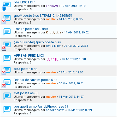
phs LIXO FDP
Última mensagem por
linhow91
«
19 Abr 2012, 19:19
Respostas:
9
gee// poste 6 ss STEAM_0:1:42365651
Última mensagem por
mestre
«
14 Abr 2012, 08:22
Respostas:
3
Tranks poste as 9 ss's
Última mensagem por
Knout_Lipe
«
11 Abr 2012, 19:02
Respostas:
2
@njo Fisioter@pico poste 6 ss
Última mensagem por
@njo killer
«
09 Abr 2012, 22:36
Respostas:
6
AFF BAN FRED LIXO
Última mensagem por
-[K]-ae-[L]-
«
07 Abr 2012, 19:31
Respostas:
2
bi4k poste 6 ss
Última mensagem por
mestre
«
05 Abr 2012, 19:06
Brincar de Nuvem poste 6 ss
Última mensagem por
mestre
«
30 Mar 2012, 20:31
Respostas:
4
Get poste as SS
Última mensagem por
mestre
«
14 Mar 2012, 14:27
Respostas:
6
por que Ban no AnndyFhockness ??
Última mensagem por
shocknessxp
«
14 Mar 2012, 00:21
Respostas:
3