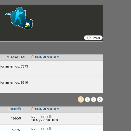
Entrar
MENSAGENS
ÚLTIMA MENSAGEM
ecionamentos: 7873
ecionamentos: 8510
1
Próximo
2
3
EXIBIÇÕES
ÚLTIMA MENSAGEM
por
mestre
16659
30 Ago 2020, 18:03
por
mestre
6776