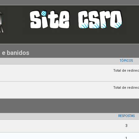
) e banidos
TÓPICOS
Total de redir
Total de redir
isa avançada
RESPOSTAS
3
1