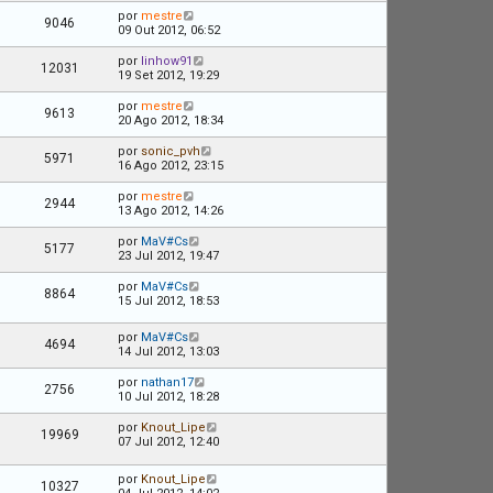
por
mestre
9046
09 Out 2012, 06:52
por
linhow91
12031
19 Set 2012, 19:29
por
mestre
9613
20 Ago 2012, 18:34
por
sonic_pvh
5971
16 Ago 2012, 23:15
por
mestre
2944
13 Ago 2012, 14:26
por
MaV#Cs
5177
23 Jul 2012, 19:47
por
MaV#Cs
8864
15 Jul 2012, 18:53
por
MaV#Cs
4694
14 Jul 2012, 13:03
por
nathan17
2756
10 Jul 2012, 18:28
por
Knout_Lipe
19969
07 Jul 2012, 12:40
por
Knout_Lipe
10327