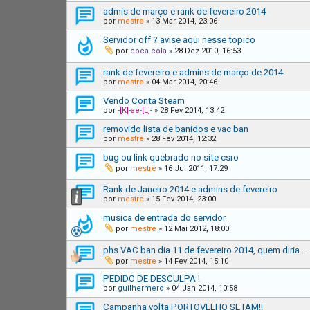
admis de março e rank de fevereiro 2014
por
mestre
»
13 Mar 2014, 23:06
Servidor off ? avise aqui nesse topico
por
coca cola
»
28 Dez 2010, 16:53
rank de fevereiro e admins de março de 2014
por
mestre
»
04 Mar 2014, 20:46
Vendo Conta Steam
por
-[K]-ae-[L]-
»
28 Fev 2014, 13:42
removido lista de banidos e vac ban
por
mestre
»
28 Fev 2014, 12:32
bug ou link quebrado no site csro
por
mestre
»
16 Jul 2011, 17:29
Rank de Janeiro 2014 e admins de fevereiro
por
mestre
»
15 Fev 2014, 23:00
musica de entrada do servidor
por
mestre
»
12 Mai 2012, 18:00
phs VAC ban dia 11 de fevereiro 2014, quem diria ..
por
mestre
»
14 Fev 2014, 15:10
PEDIDO DE DESCULPA !
por
guilhermero
»
04 Jan 2014, 10:58
Campanha volta PORTOVELHO SETAM!!