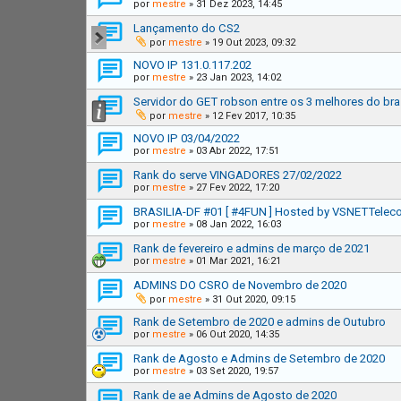
por
mestre
»
31 Dez 2023, 14:45
Lançamento do CS2
por
mestre
»
19 Out 2023, 09:32
NOVO IP 131.0.117.202
por
mestre
»
23 Jan 2023, 14:02
Servidor do GET robson entre os 3 melhores do bra
por
mestre
»
12 Fev 2017, 10:35
NOVO IP 03/04/2022
por
mestre
»
03 Abr 2022, 17:51
Rank do serve VINGADORES 27/02/2022
por
mestre
»
27 Fev 2022, 17:20
BRASILIA-DF #01 [ #4FUN ] Hosted by VSNETTelec
por
mestre
»
08 Jan 2022, 16:03
Rank de fevereiro e admins de março de 2021
por
mestre
»
01 Mar 2021, 16:21
ADMINS DO CSRO de Novembro de 2020
por
mestre
»
31 Out 2020, 09:15
Rank de Setembro de 2020 e admins de Outubro
por
mestre
»
06 Out 2020, 14:35
Rank de Agosto e Admins de Setembro de 2020
por
mestre
»
03 Set 2020, 19:57
Rank de ae Admins de Agosto de 2020