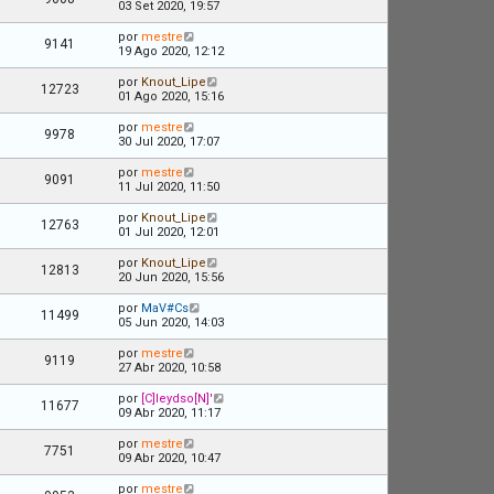
03 Set 2020, 19:57
por
mestre
9141
19 Ago 2020, 12:12
por
Knout_Lipe
12723
01 Ago 2020, 15:16
por
mestre
9978
30 Jul 2020, 17:07
por
mestre
9091
11 Jul 2020, 11:50
por
Knout_Lipe
12763
01 Jul 2020, 12:01
por
Knout_Lipe
12813
20 Jun 2020, 15:56
por
MaV#Cs
11499
05 Jun 2020, 14:03
por
mestre
9119
27 Abr 2020, 10:58
por
[C]leydso[N]'
11677
09 Abr 2020, 11:17
por
mestre
7751
09 Abr 2020, 10:47
por
mestre