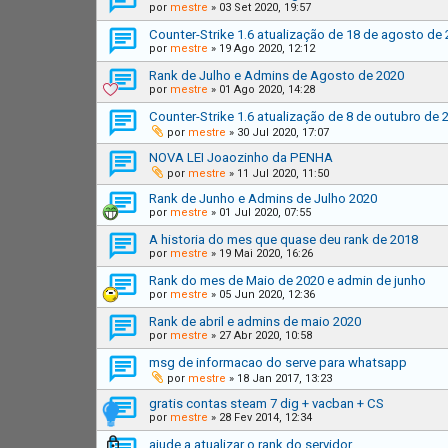
por
mestre
»
03 Set 2020, 19:57
Counter-Strike 1.6 atualização de 18 de agosto de
por
mestre
»
19 Ago 2020, 12:12
Rank de Julho e Admins de Agosto de 2020
por
mestre
»
01 Ago 2020, 14:28
Counter-Strike 1.6 atualização de 8 de outubro de 
por
mestre
»
30 Jul 2020, 17:07
NOVA LEI Joaozinho da PENHA
por
mestre
»
11 Jul 2020, 11:50
Rank de Junho e Admins de Julho 2020
por
mestre
»
01 Jul 2020, 07:55
A historia do mes que quase deu rank de 2018
por
mestre
»
19 Mai 2020, 16:26
Rank do mes de Maio de 2020 e admin de junho
por
mestre
»
05 Jun 2020, 12:36
Rank de abril e admins de maio 2020
por
mestre
»
27 Abr 2020, 10:58
msg de informacao do serve para whatsapp
por
mestre
»
18 Jan 2017, 13:23
gratis contas steam 7 dig + vacban + CS
por
mestre
»
28 Fev 2014, 12:34
ajude a atualizar o rank do servidor