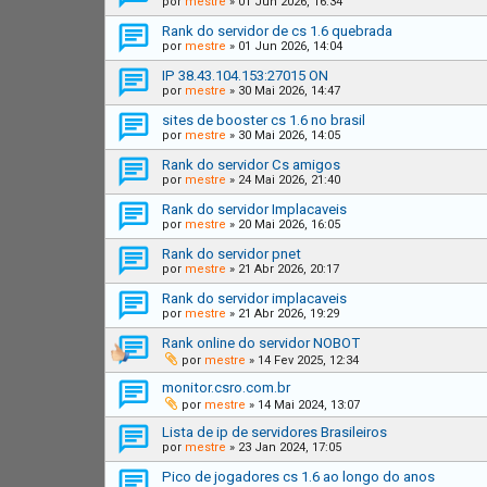
por
mestre
»
01 Jun 2026, 16:34
Rank do servidor de cs 1.6 quebrada
por
mestre
»
01 Jun 2026, 14:04
IP 38.43.104.153:27015 ON
por
mestre
»
30 Mai 2026, 14:47
sites de booster cs 1.6 no brasil
por
mestre
»
30 Mai 2026, 14:05
Rank do servidor Cs amigos
por
mestre
»
24 Mai 2026, 21:40
Rank do servidor Implacaveis
por
mestre
»
20 Mai 2026, 16:05
Rank do servidor pnet
por
mestre
»
21 Abr 2026, 20:17
Rank do servidor implacaveis
por
mestre
»
21 Abr 2026, 19:29
Rank online do servidor NOBOT
por
mestre
»
14 Fev 2025, 12:34
monitor.csro.com.br
por
mestre
»
14 Mai 2024, 13:07
Lista de ip de servidores Brasileiros
por
mestre
»
23 Jan 2024, 17:05
Pico de jogadores cs 1.6 ao longo do anos