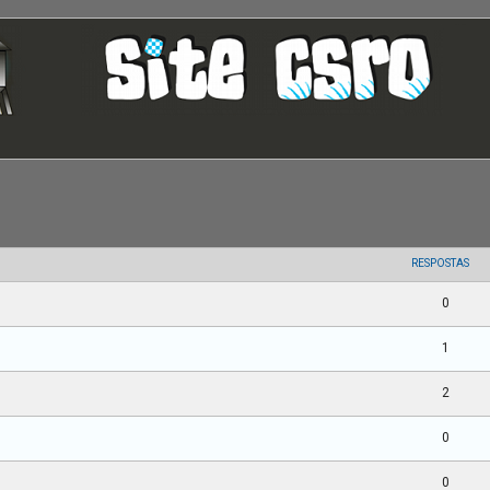
uisa avançada
RESPOSTAS
0
1
2
0
0