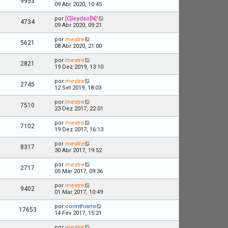
9953
09 Abr 2020, 10:45
por
[C]leydso[N]'
4734
09 Abr 2020, 09:21
por
mestre
5621
08 Abr 2020, 21:00
por
mestre
2821
19 Dez 2019, 13:10
por
mestre
2745
12 Set 2019, 18:03
por
mestre
7510
23 Dez 2017, 22:01
por
mestre
7102
19 Dez 2017, 16:13
por
mestre
8317
30 Abr 2017, 19:52
por
mestre
2717
05 Mar 2017, 09:36
por
mestre
9402
01 Mar 2017, 10:49
por
corinthiano
17653
14 Fev 2017, 15:21
por
mestre