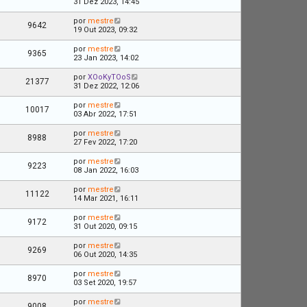
31 Dez 2023, 14:45
por
mestre
9642
19 Out 2023, 09:32
por
mestre
9365
23 Jan 2023, 14:02
por
XOoKyTOoS
21377
31 Dez 2022, 12:06
por
mestre
10017
03 Abr 2022, 17:51
por
mestre
8988
27 Fev 2022, 17:20
por
mestre
9223
08 Jan 2022, 16:03
por
mestre
11122
14 Mar 2021, 16:11
por
mestre
9172
31 Out 2020, 09:15
por
mestre
9269
06 Out 2020, 14:35
por
mestre
8970
03 Set 2020, 19:57
por
mestre
9008