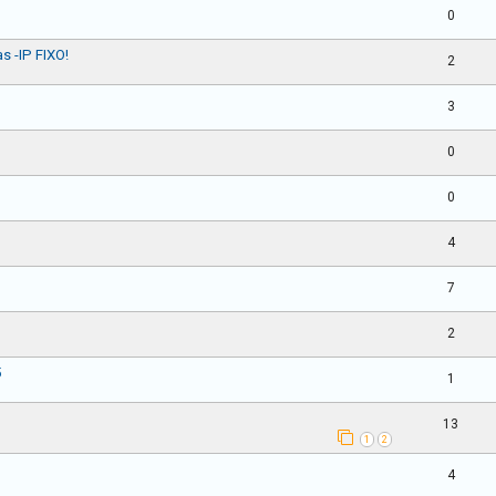
0
s -IP FIXO!
2
3
0
0
4
7
2
5
1
13
1
2
4