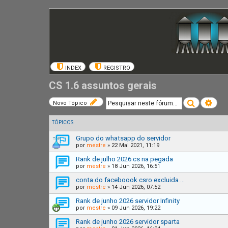
INDEX
REGISTRO
CS 1.6 assuntos gerais
Pesquisar
Pesq
Novo Tópico
TÓPICOS
Grupo do whatsapp do servidor
por
mestre
»
22 Mai 2021, 11:19
Rank de julho 2026 cs na pegada
por
mestre
»
18 Jun 2026, 16:51
conta do faceboook csro excluida ...
por
mestre
»
14 Jun 2026, 07:52
Rank de junho 2026 servidor Infinity
por
mestre
»
09 Jun 2026, 19:22
Rank de junho 2026 servidor sparta