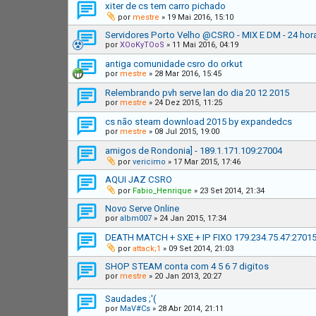
xiter de cs tem carro pichado
por
mestre
»
19 Mai 2016, 15:10
Servidores Porto Velho @CSRO - MIX E DM - 24 hora
por
XOoKyTOoS
»
11 Mai 2016, 04:19
antiga comunidade csro do orkut
por
mestre
»
28 Mar 2016, 15:45
Relembrando pvh serve lan do dia 20 12 2015
por
mestre
»
24 Dez 2015, 11:25
cs não steam download 2015 by expandedcs
por
mestre
»
08 Jul 2015, 19:00
amigos de Rondonia] - 189.1.171.109:27004
por
vericimo
»
17 Mar 2015, 17:46
AQUI JAZ CSRO
por
Fabio_Henrique
»
23 Set 2014, 21:34
Novo Serve Online
por
albm007
»
24 Jan 2015, 17:34
DEATH MATCH + SXE + IP FIXO 179.234.75.47:2701
por
attack;1
»
09 Set 2014, 21:03
SHOP STEAM conta com 4 5 6 7 digitos
por
mestre
»
20 Jan 2013, 20:27
Saudades ;'(
por
MaV#Cs
»
28 Abr 2014, 21:11