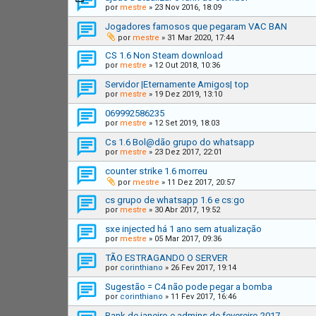
por
mestre
»
23 Nov 2016, 18:09
Jogadores famosos que pegaram VAC BAN
por
mestre
»
31 Mar 2020, 17:44
CS 1.6 Non Steam download
por
mestre
»
12 Out 2018, 10:36
Servidor |Eternamente Amigos| top
por
mestre
»
19 Dez 2019, 13:10
069992586235
por
mestre
»
12 Set 2019, 18:03
Cs 1.6 Bol@dão grupo do whatsapp
por
mestre
»
23 Dez 2017, 22:01
counter strike 1.6 morreu
por
mestre
»
11 Dez 2017, 20:57
cs grupo de whatsapp 1.6 e cs:go
por
mestre
»
30 Abr 2017, 19:52
sxe injected há 1 ano sem atualização
por
mestre
»
05 Mar 2017, 09:36
TÃO ESTRAGANDO O SERVER
por
corinthiano
»
26 Fev 2017, 19:14
Sugestão = C4 não pode pegar a bomba
por
corinthiano
»
11 Fev 2017, 16:46
Rank de janeiro e admins de fevereiro 2017