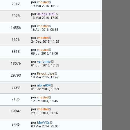
por
mestre
2912
19 Mai 2016, 15:10
por
XOoKyTOoS
8328
13 Mai 2016, 17:07
por
mestre
14556
18 Abr 2016, 08:35
por
mestre
6626
24 Dez 2015, 11:25
por
mestre
3313
08 Jul 2015, 19:00
por
vericimo
13076
01 Jun 2015, 17:53
por
Knout_Lipe
29793
18 Mai 2015, 17:49
por
albm007
8293
31 Jan 2015, 10:59
por
mestre
7136
12 Set 2014, 15:45
por
mestre
19947
29 Jul 2014, 11:26
por
MaV#Cs
9446
03 Mai 2014, 23:05