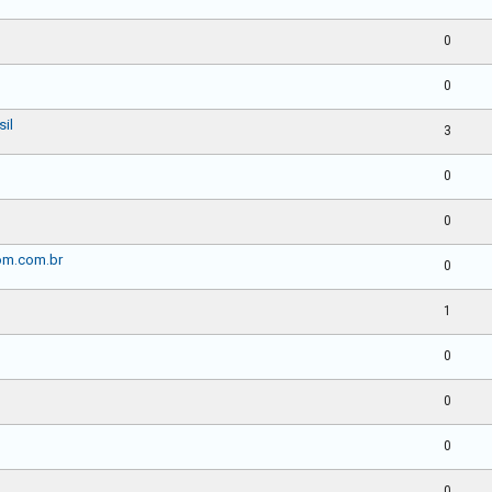
0
0
sil
3
0
0
om.com.br
0
1
0
0
0
0