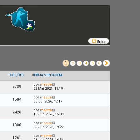
Entrar
1
Próximo
2
3
4
5
6
EXIBIÇÕES
ÚLTIMA MENSAGEM
por
mestre
9739
22 Mai 2021, 11:19
por
mestre
1504
05 Jul 2026, 12:17
por
mestre
2426
15 Jun 2026, 15:38
por
mestre
1300
09 Jun 2026, 19:22
por
mestre
1261
01 Jun 2026, 16:34