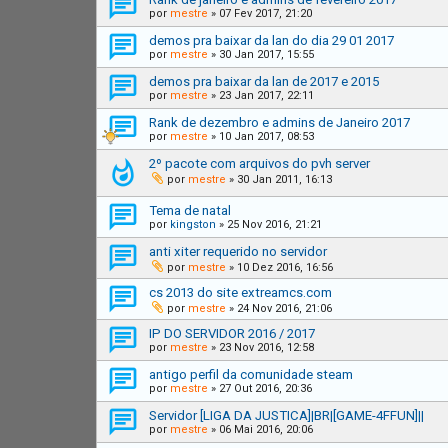
por
mestre
»
07 Fev 2017, 21:20
demos pra baixar da lan do dia 29 01 2017
por
mestre
»
30 Jan 2017, 15:55
demos pra baixar da lan de 2017 e 2015
por
mestre
»
23 Jan 2017, 22:11
Rank de dezembro e admins de Janeiro 2017
por
mestre
»
10 Jan 2017, 08:53
2º pacote com arquivos do pvh server
por
mestre
»
30 Jan 2011, 16:13
Tema de natal
por
kingston
»
25 Nov 2016, 21:21
anti xiter requerido no servidor
por
mestre
»
10 Dez 2016, 16:56
cs 2013 do site extreamcs.com
por
mestre
»
24 Nov 2016, 21:06
IP DO SERVIDOR 2016 / 2017
por
mestre
»
23 Nov 2016, 12:58
antigo perfil da comunidade steam
por
mestre
»
27 Out 2016, 20:36
Servidor [LIGA DA JUSTICA]|BR|[GAME-4FFUN]||
por
mestre
»
06 Mai 2016, 20:06