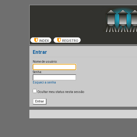
INDEX
REGISTRO
Entrar
Nome de usuário:
Senha:
Esqueci a senha
Ocultar meu status nesta sessão