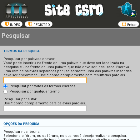
INDEX
REGISTRO
Entrar
Pesquisar
TERMOS DA PESQUISA
Pesquisar por palavras-chaves:
Você pode inserir
+
na frente de uma palavra que deve ser localizada na
pesquisa e
-
na frente de uma palavra que não deve ser localizada. Escreva
uma lista de palavras separadas por
|
se somente uma das palavras inseridas
deva ser encontrada. Use * como complemento para resultados parciais.
Pesquisar por todos os termos escritos
Pesquisar por qualquer termo
Pesquisar por autor:
Use * como complemento para palavras parciais.
OPÇÕES DA PESQUISA
Pesquisar nos fóruns:
Selecione o fórum, ou os fóruns, no qual você deseja realizar a pesquisa.
Todos os sub fóruns serão incluídos na pesquisa se você não desmarcar a