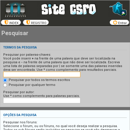
INDEX
REGISTRO
Entrar
Pesquisar
TERMOS DA PESQUISA
Pesquisar por palavras-chaves:
Você pode inserir
+
na frente de uma palavra que deve ser localizada na
pesquisa e
-
na frente de uma palavra que não deve ser localizada. Escreva
uma lista de palavras separadas por
|
se somente uma das palavras inseridas
deva ser encontrada. Use * como complemento para resultados parciais.
Pesquisar por todos os termos escritos
Pesquisar por qualquer termo
Pesquisar por autor:
Use * como complemento para palavras parciais.
OPÇÕES DA PESQUISA
Pesquisar nos fóruns:
Selecione o fórum, ou os fóruns, no qual você deseja realizar a pesquisa.
Todos os sub fóruns serão incluídos na pesquisa se você não desmarcar a