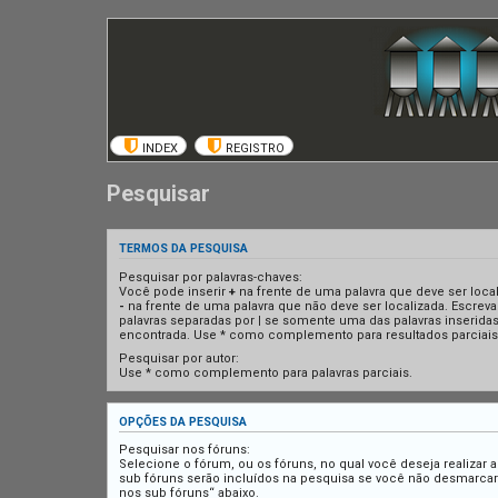
INDEX
REGISTRO
Pesquisar
TERMOS DA PESQUISA
Pesquisar por palavras-chaves:
Você pode inserir
+
na frente de uma palavra que deve ser loca
-
na frente de uma palavra que não deve ser localizada. Escreva
palavras separadas por
|
se somente uma das palavras inseridas
encontrada. Use * como complemento para resultados parciais
Pesquisar por autor:
Use * como complemento para palavras parciais.
OPÇÕES DA PESQUISA
Pesquisar nos fóruns:
Selecione o fórum, ou os fóruns, no qual você deseja realizar 
sub fóruns serão incluídos na pesquisa se você não desmarca
nos sub fóruns“ abaixo.