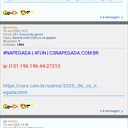
Ir à mensagem
por
mestre
18 Jun 2026, 16:51
Fórum:
CS 1.6 assuntos gerais
Tópico:
Rank de julho 2026 cs na pegada
Respostas:
1
Exibições:
1494
#NAPEGADA | 4FUN | CSNAPEGADA.COM.BR
ip: |131.196.196.44:27215
https://csro.com.br/outros/2025_06_cs_n ...
egada.html
Ir à mensagem
por
mestre
15 Jun 2026, 15:38