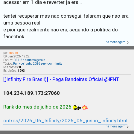
acessar em 1 dia e reverter ja era...
tentei recuperar mas nao consegui, falaram que nao era
uma pessoa real
e pior que realmente nao era, segundo a politica do
facebbok ...
Ir à mensagem
por
mestre
09 Jun 2026, 19:22
Fórum:
CS 1.6 assuntos gerais
Tópico:
Rank de junho 2026 servidor Infinity
Respostas:
0
Exibições:
1293
[(Infinity Fire Brasil)] - Pega Bandeiras Oficial @IFNT
104.234.189.173:27060
Rank do mes de julho de 2026
outros/2026_06_Infinity/2026_06_junho_Infinity.html
Ir à mensagem