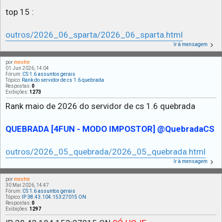
top 15 :
outros/2026_06_sparta/2026_06_sparta.html
Ir à mensagem
por
mestre
01 Jun 2026, 14:04
Fórum:
CS 1.6 assuntos gerais
Tópico:
Rank do servidor de cs 1.6 quebrada
Respostas:
0
Exibições:
1273
Rank maio de 2026 do servidor de cs 1.6 quebrada
QUEBRADA [4FUN - MODO IMPOSTOR] @QuebradaCS
outros/2026_05_quebrada/2026_05_quebrada.html
Ir à mensagem
por
mestre
30 Mai 2026, 14:47
Fórum:
CS 1.6 assuntos gerais
Tópico:
IP 38.43.104.153:27015 ON
Respostas:
0
Exibições:
1297