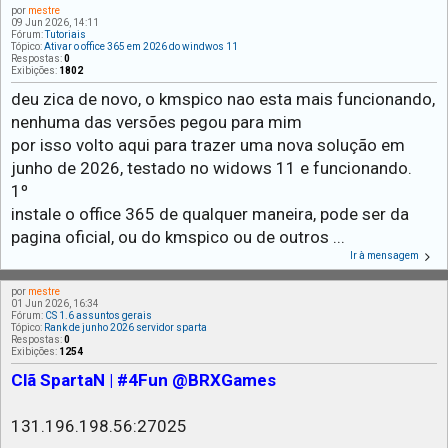
por
mestre
09 Jun 2026, 14:11
Fórum:
Tutoriais
Tópico:
Ativar o office 365 em 2026 do windwos 11
Respostas:
0
Exibições:
1802
deu zica de novo, o kmspico nao esta mais funcionando,
nenhuma das versões pegou para mim
por isso volto aqui para trazer uma nova solução em
junho de 2026, testado no widows 11 e funcionando.
1º
instale o office 365 de qualquer maneira, pode ser da
pagina oficial, ou do kmspico ou de outros ...
Ir à mensagem
por
mestre
01 Jun 2026, 16:34
Fórum:
CS 1.6 assuntos gerais
Tópico:
Rank de junho 2026 servidor sparta
Respostas:
0
Exibições:
1254
Clã SpartaN | #4Fun @BRXGames
131.196.198.56:27025