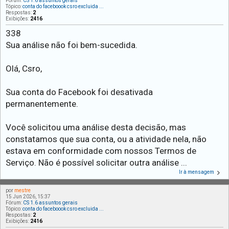
Fórum:
CS 1.6 assuntos gerais
Tópico:
conta do faceboook csro excluida ...
Respostas:
2
Exibições:
2416
338
Sua análise não foi bem-sucedida.
Olá, Csro,
Sua conta do Facebook foi desativada
permanentemente.
Você solicitou uma análise desta decisão, mas
constatamos que sua conta, ou a atividade nela, não
estava em conformidade com nossos Termos de
Serviço. Não é possível solicitar outra análise ...
Ir à mensagem
por
mestre
15 Jun 2026, 15:37
Fórum:
CS 1.6 assuntos gerais
Tópico:
conta do faceboook csro excluida ...
Respostas:
2
Exibições:
2416