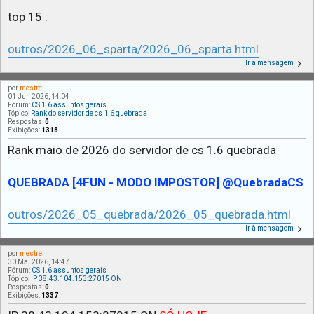
top 15 :
outros/2026_06_sparta/2026_06_sparta.html
Ir à mensagem
por
mestre
01 Jun 2026, 14:04
Fórum:
CS 1.6 assuntos gerais
Tópico:
Rank do servidor de cs 1.6 quebrada
Respostas:
0
Exibições:
1318
Rank maio de 2026 do servidor de cs 1.6 quebrada
QUEBRADA [4FUN - MODO IMPOSTOR] @QuebradaCS
outros/2026_05_quebrada/2026_05_quebrada.html
Ir à mensagem
por
mestre
30 Mai 2026, 14:47
Fórum:
CS 1.6 assuntos gerais
Tópico:
IP 38.43.104.153:27015 ON
Respostas:
0
Exibições:
1337