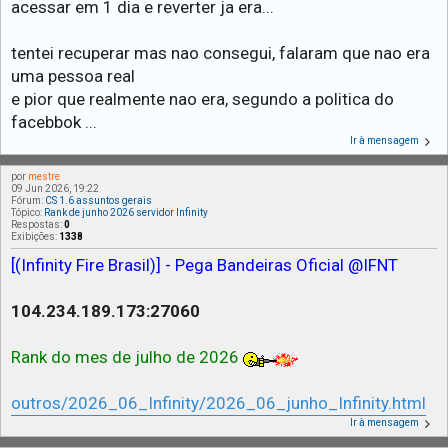
acessar em 1 dia e reverter ja era...
tentei recuperar mas nao consegui, falaram que nao era
uma pessoa real
e pior que realmente nao era, segundo a politica do
facebbok ...
Ir à mensagem
por
mestre
09 Jun 2026, 19:22
Fórum:
CS 1.6 assuntos gerais
Tópico:
Rank de junho 2026 servidor Infinity
Respostas:
0
Exibições:
1338
[(Infinity Fire Brasil)] - Pega Bandeiras Oficial @IFNT
104.234.189.173:27060
Rank do mes de julho de 2026
outros/2026_06_Infinity/2026_06_junho_Infinity.html
Ir à mensagem