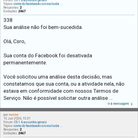
Fórum:
CS 1.6 assuntos gerais
Tópico:
conta do faceboook csro excluida ...
Respostas:
2
Exibições:
2467
338
Sua análise não foi bem-sucedida.
Olá, Csro,
Sua conta do Facebook foi desativada
permanentemente.
Você solicitou uma análise desta decisão, mas
constatamos que sua conta, ou a atividade nela, não
estava em conformidade com nossos Termos de
Serviço. Não é possível solicitar outra análise ...
Ir à mensagem
por
mestre
15 Jun 2026, 15:37
Fórum:
CS 1.6 assuntos gerais
Tópico:
conta do faceboook csro excluida ...
Respostas:
2
Exibições:
2467