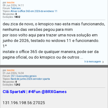
por
mestre
09 Jun 2026, 14:11
Fórum:
Tutoriais
Tópico:
Ativar o office 365 em 2026 do windwos 11
Respostas:
0
Exibições:
1832
deu zica de novo, o kmspico nao esta mais funcionando,
nenhuma das versões pegou para mim
por isso volto aqui para trazer uma nova solução em
junho de 2026, testado no widows 11 e funcionando.
1º
instale o office 365 de qualquer maneira, pode ser da
pagina oficial, ou do kmspico ou de outros ...
Ir à mensagem
por
mestre
01 Jun 2026, 16:34
Fórum:
CS 1.6 assuntos gerais
Tópico:
Rank de junho 2026 servidor sparta
Respostas:
0
Exibições:
1292
Clã SpartaN | #4Fun @BRXGames
131.196.198.56:27025