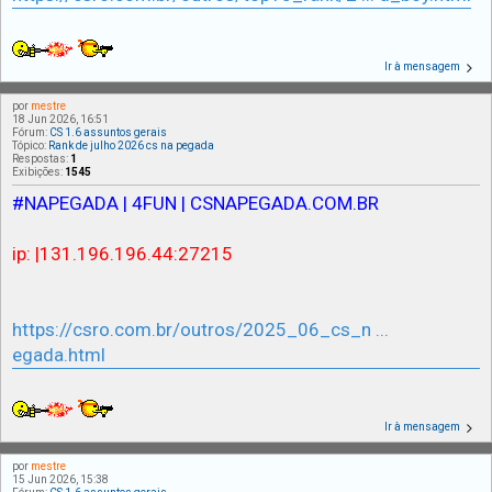
Ir à mensagem
por
mestre
18 Jun 2026, 16:51
Fórum:
CS 1.6 assuntos gerais
Tópico:
Rank de julho 2026 cs na pegada
Respostas:
1
Exibições:
1545
#NAPEGADA | 4FUN | CSNAPEGADA.COM.BR
ip: |131.196.196.44:27215
https://csro.com.br/outros/2025_06_cs_n ...
egada.html
Ir à mensagem
por
mestre
15 Jun 2026, 15:38