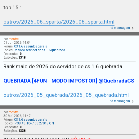
top 15 :
outros/2026_06_sparta/2026_06_sparta.html
Ir à mensagem
por
mestre
01 Jun 2026, 14:04
Fórum:
CS 1.6 assuntos gerais
Tópico:
Rank do servidor de cs 1.6 quebrada
Respostas:
0
Exibições:
1318
Rank maio de 2026 do servidor de cs 1.6 quebrada
QUEBRADA [4FUN - MODO IMPOSTOR] @QuebradaCS
outros/2026_05_quebrada/2026_05_quebrada.html
Ir à mensagem
por
mestre
30 Mai 2026, 14:47
Fórum:
CS 1.6 assuntos gerais
Tópico:
IP 38.43.104.153:27015 ON
Respostas:
0
Exibições:
1338