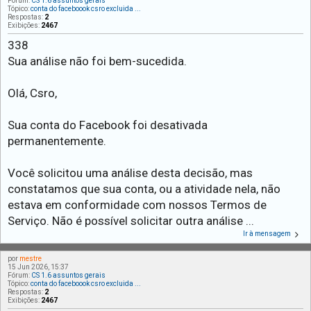
Fórum:
CS 1.6 assuntos gerais
Tópico:
conta do faceboook csro excluida ...
Respostas:
2
Exibições:
2467
338
Sua análise não foi bem-sucedida.
Olá, Csro,
Sua conta do Facebook foi desativada
permanentemente.
Você solicitou uma análise desta decisão, mas
constatamos que sua conta, ou a atividade nela, não
estava em conformidade com nossos Termos de
Serviço. Não é possível solicitar outra análise ...
Ir à mensagem
por
mestre
15 Jun 2026, 15:37
Fórum:
CS 1.6 assuntos gerais
Tópico:
conta do faceboook csro excluida ...
Respostas:
2
Exibições:
2467