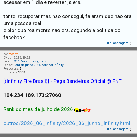
acessar em 1 dia e reverter ja era...
tentei recuperar mas nao consegui, falaram que nao era
uma pessoa real
e pior que realmente nao era, segundo a politica do
facebbok ...
Ir à mensagem
por
mestre
09 Jun 2026, 19:22
Fórum:
CS 1.6 assuntos gerais
Tópico:
Rank de junho 2026 servidor Infinity
Respostas:
0
Exibições:
1338
[(Infinity Fire Brasil)] - Pega Bandeiras Oficial @IFNT
104.234.189.173:27060
Rank do mes de julho de 2026
outros/2026_06_Infinity/2026_06_junho_Infinity.html
Ir à mensagem