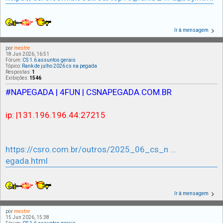
Ir à mensagem
por
mestre
18 Jun 2026, 16:51
Fórum:
CS 1.6 assuntos gerais
Tópico:
Rank de julho 2026 cs na pegada
Respostas:
1
Exibições:
1546
#NAPEGADA | 4FUN | CSNAPEGADA.COM.BR
ip: |131.196.196.44:27215
https://csro.com.br/outros/2025_06_cs_n ...
egada.html
Ir à mensagem
por
mestre
15 Jun 2026, 15:38