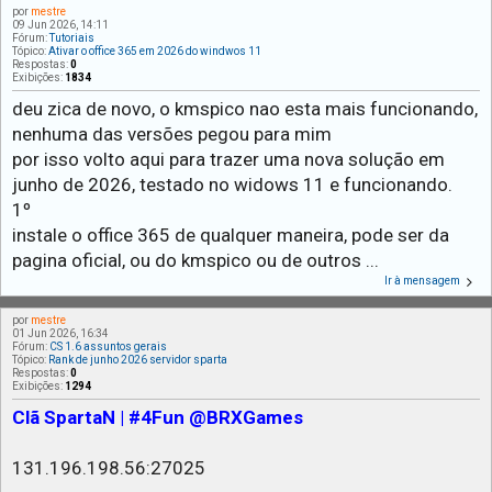
por
mestre
09 Jun 2026, 14:11
Fórum:
Tutoriais
Tópico:
Ativar o office 365 em 2026 do windwos 11
Respostas:
0
Exibições:
1834
deu zica de novo, o kmspico nao esta mais funcionando,
nenhuma das versões pegou para mim
por isso volto aqui para trazer uma nova solução em
junho de 2026, testado no widows 11 e funcionando.
1º
instale o office 365 de qualquer maneira, pode ser da
pagina oficial, ou do kmspico ou de outros ...
Ir à mensagem
por
mestre
01 Jun 2026, 16:34
Fórum:
CS 1.6 assuntos gerais
Tópico:
Rank de junho 2026 servidor sparta
Respostas:
0
Exibições:
1294
Clã SpartaN | #4Fun @BRXGames
131.196.198.56:27025