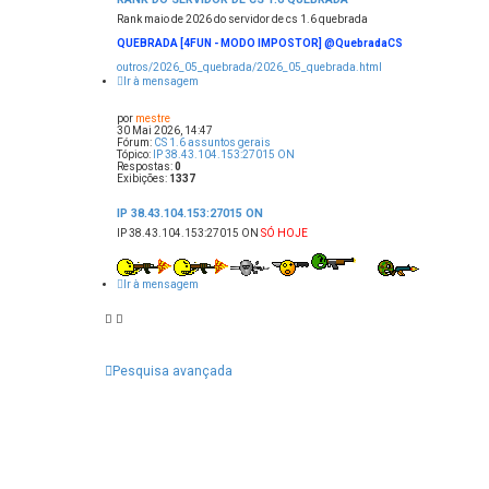
Rank maio de 2026 do servidor de cs 1.6 quebrada
QUEBRADA [4FUN - MODO IMPOSTOR] @QuebradaCS
outros/2026_05_quebrada/2026_05_quebrada.html
Ir à mensagem
por
mestre
30 Mai 2026, 14:47
Fórum:
CS 1.6 assuntos gerais
Tópico:
IP 38.43.104.153:27015 ON
Respostas:
0
Exibições:
1337
IP 38.43.104.153:27015 ON
IP 38.43.104.153:27015 ON
SÓ HOJE
Ir à mensagem
Pesquisa avançada