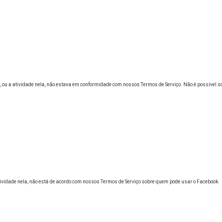
ou a atividade nela, não estava em conformidade com nossos Termos de Serviço. Não é possível soli
tividade nela, não está de acordo com nossos Termos de Serviço sobre quem pode usar o Facebook.