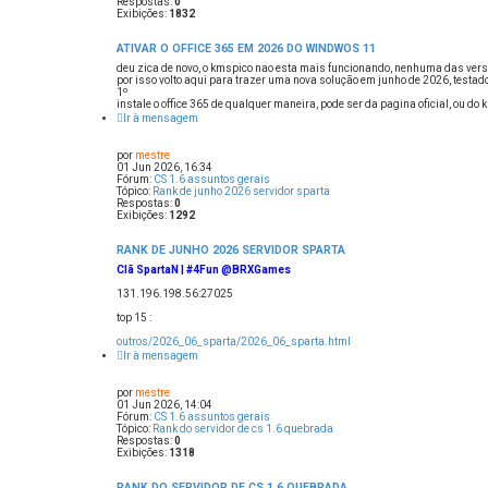
Respostas:
0
Exibições:
1832
ATIVAR O OFFICE 365 EM 2026 DO WINDWOS 11
deu zica de novo, o kmspico nao esta mais funcionando, nenhuma das ve
por isso volto aqui para trazer uma nova solução em junho de 2026, testa
1º
instale o office 365 de qualquer maneira, pode ser da pagina oficial, ou do k
Ir à mensagem
por
mestre
01 Jun 2026, 16:34
Fórum:
CS 1.6 assuntos gerais
Tópico:
Rank de junho 2026 servidor sparta
Respostas:
0
Exibições:
1292
RANK DE JUNHO 2026 SERVIDOR SPARTA
Clã SpartaN | #4Fun @BRXGames
131.196.198.56:27025
top 15 :
outros/2026_06_sparta/2026_06_sparta.html
Ir à mensagem
por
mestre
01 Jun 2026, 14:04
Fórum:
CS 1.6 assuntos gerais
Tópico:
Rank do servidor de cs 1.6 quebrada
Respostas:
0
Exibições:
1318
RANK DO SERVIDOR DE CS 1.6 QUEBRADA