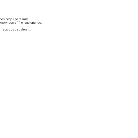
rsões pegou para mim
do no widows 11 e funcionando.
mspico ou de outros ...