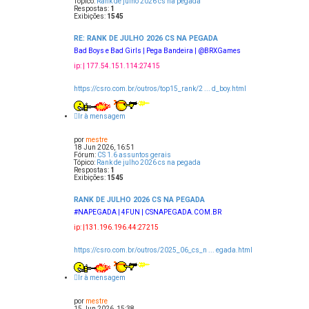
Tópico:
Rank de julho 2026 cs na pegada
s
s
Respostas:
1
a
a
Exibições:
1545
r
a
v
RE: RANK DE JULHO 2026 CS NA PEGADA
a
Bad Boys e Bad Girls | Pega Bandeira | @BRXGames
n
ç
ip: | 177.54.151.114:27415
a
d
https://csro.com.br/outros/top15_rank/2 ... d_boy.html
a
Ir à mensagem
por
mestre
18 Jun 2026, 16:51
Fórum:
CS 1.6 assuntos gerais
Tópico:
Rank de julho 2026 cs na pegada
Respostas:
1
Exibições:
1545
RANK DE JULHO 2026 CS NA PEGADA
#NAPEGADA | 4FUN | CSNAPEGADA.COM.BR
ip: |131.196.196.44:27215
https://csro.com.br/outros/2025_06_cs_n ... egada.html
Ir à mensagem
por
mestre
15 Jun 2026, 15:38