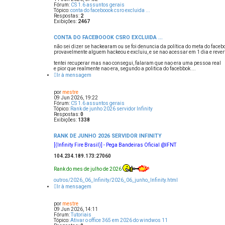
Fórum:
CS 1.6 assuntos gerais
Tópico:
conta do faceboook csro excluida ...
Respostas:
2
Exibições:
2467
CONTA DO FACEBOOOK CSRO EXCLUIDA ...
não sei dizer se hackearam ou se foi denuncia da política do meta do faceb
provavelmente alguem hackeou e excluiu, e se nao acessar em 1 dia e reverte
tentei recuperar mas nao consegui, falaram que nao era uma pessoa real
e pior que realmente nao era, segundo a politica do facebbok ...
Ir à mensagem
por
mestre
09 Jun 2026, 19:22
Fórum:
CS 1.6 assuntos gerais
Tópico:
Rank de junho 2026 servidor Infinity
Respostas:
0
Exibições:
1338
RANK DE JUNHO 2026 SERVIDOR INFINITY
[(Infinity Fire Brasil)] - Pega Bandeiras Oficial @IFNT
104.234.189.173:27060
Rank do mes de julho de 2026
outros/2026_06_Infinity/2026_06_junho_Infinity.html
Ir à mensagem
por
mestre
09 Jun 2026, 14:11
Fórum:
Tutoriais
Tópico:
Ativar o office 365 em 2026 do windwos 11