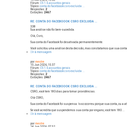
Fórum:
CS 1.6 assuntos gerais
Tópico:
conta do faceboook csro excluida ...
Respostas:
2
Exibições:
2467
RE: CONTA DO FACEBOOOK CSRO EXCLUIDA ...
338
Sua análise não foi bem-sucedida.
Olá, Csro,
Sua conta do Facebook foi desativada permanentemente.
Você solicitou uma análise desta decisão, mas constatamos que sua conta, 
Ir à mensagem
por
mestre
15 Jun 2026, 15:37
Fórum:
CS 1.6 assuntos gerais
Tópico:
conta do faceboook csro excluida ...
Respostas:
2
Exibições:
2467
RE: CONTA DO FACEBOOOK CSRO EXCLUIDA ...
CSRO, você tem 180 dias para tomar providências.
Olá CSRO,
Sua conta do Facebook foi suspensa. Isso ocorreu porque sua conta, ou a a
Se você acredita que suspendemos sua conta por engano, você tem 180 ...
Ir à mensagem
por
mestre
14 Jun 2026, 07:52