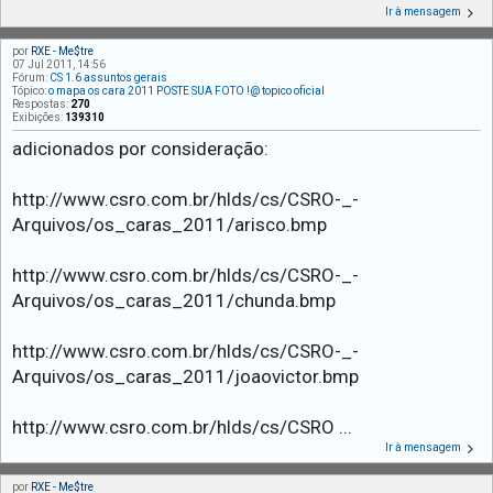
Ir à mensagem
por
RXE - Me$tre
07 Jul 2011, 14:56
Fórum:
CS 1.6 assuntos gerais
Tópico:
o mapa os cara 2011 POSTE SUA FOTO !@ topico oficial
Respostas:
270
Exibições:
139310
adicionados por consideração:
http://www.csro.com.br/hlds/cs/CSRO-_-
Arquivos/os_caras_2011/arisco.bmp
http://www.csro.com.br/hlds/cs/CSRO-_-
Arquivos/os_caras_2011/chunda.bmp
http://www.csro.com.br/hlds/cs/CSRO-_-
Arquivos/os_caras_2011/joaovictor.bmp
http://www.csro.com.br/hlds/cs/CSRO ...
Ir à mensagem
por
RXE - Me$tre