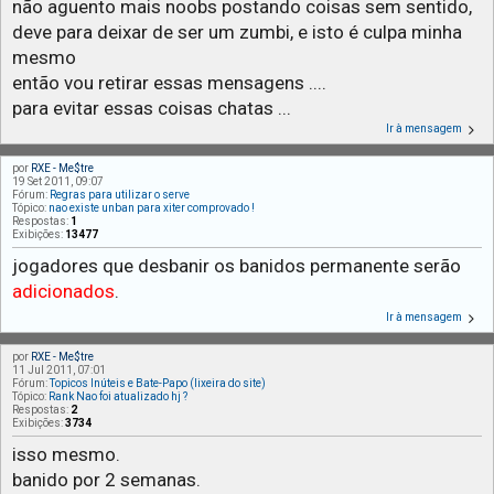
não aguento mais noobs postando coisas sem sentido,
deve para deixar de ser um zumbi, e isto é culpa minha
mesmo
então vou retirar essas mensagens ....
para evitar essas coisas chatas ...
Ir à mensagem
por
RXE - Me$tre
19 Set 2011, 09:07
Fórum:
Regras para utilizar o serve
Tópico:
nao existe unban para xiter comprovado !
Respostas:
1
Exibições:
13477
jogadores que desbanir os banidos permanente serão
adicionados
.
Ir à mensagem
por
RXE - Me$tre
11 Jul 2011, 07:01
Fórum:
Topicos Inúteis e Bate-Papo (lixeira do site)
Tópico:
Rank Nao foi atualizado hj ?
Respostas:
2
Exibições:
3734
isso mesmo.
banido por 2 semanas.