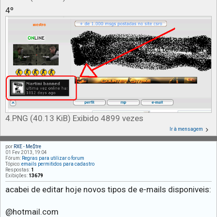
4º
4.PNG (40.13 KiB) Exibido 4899 vezes
Ir à mensagem
por
RXE - Me$tre
01 Fev 2013, 19:04
Fórum:
Regras para utilizar o forum
Tópico:
emails permitidos para cadastro
Respostas:
1
Exibições:
13679
acabei de editar hoje novos tipos de e-mails disponiveis:
@hotmail.com