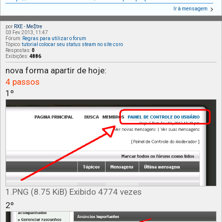
Ir à mensagem
por
RXE - Me$tre
03 Fev 2013, 11:47
Fórum:
Regras para utilizar o forum
Tópico:
tutorial colocar seu status steam no site csro
Respostas:
0
Exibições:
4886
nova forma apartir de hoje:
4 passos
1º
1.PNG (8.75 KiB) Exibido 4774 vezes
2º