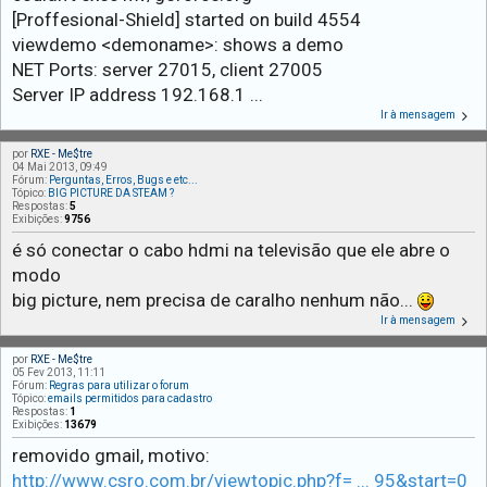
[Proffesional-Shield] started on build 4554
viewdemo <demoname>: shows a demo
NET Ports: server 27015, client 27005
Server IP address 192.168.1 ...
Ir à mensagem
por
RXE - Me$tre
04 Mai 2013, 09:49
Fórum:
Perguntas, Erros, Bugs e etc...
Tópico:
BIG PICTURE DA STEAM ?
Respostas:
5
Exibições:
9756
é só conectar o cabo hdmi na televisão que ele abre o
modo
big picture, nem precisa de caralho nenhum não...
Ir à mensagem
por
RXE - Me$tre
05 Fev 2013, 11:11
Fórum:
Regras para utilizar o forum
Tópico:
emails permitidos para cadastro
Respostas:
1
Exibições:
13679
removido gmail, motivo:
http://www.csro.com.br/viewtopic.php?f= ... 95&start=0