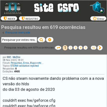
INDEX
REGISTRO
Entrar
Pesquisa resultou em 619 ocorrências
Pesquisa avançada
Pesquisar
Pesquisa avançada
1
Página
1
de
62
Pr
Pesquisa resultou em 619 ocorrências
2
3
4
5
…
62
por
RXE - Me$tre
08 Nov 2020, 18:01
Fórum:
Perguntas, Erros, Bugs e etc...
Tópico:
STEAM validation rejected
Respostas:
0
Exibições:
4905
CS não steam novamente dando problema com a a nova
versão do hlds
do dia 03 de agosto de 2020
couldn't exec hw/geforce.cfg
couldn't exec hw/geforce.cfg