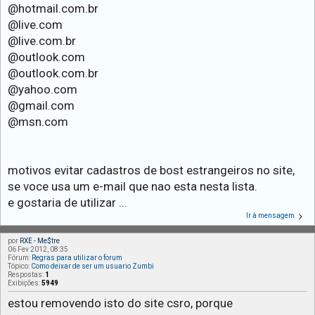
@hotmail.com.br
@live.com
@live.com.br
@outlook.com
@outlook.com.br
@yahoo.com
@gmail.com
@msn.com
motivos evitar cadastros de bost estrangeiros no site,
se voce usa um e-mail que nao esta nesta lista.
e gostaria de utilizar ...
Ir à mensagem
por
RXE - Me$tre
06 Fev 2012, 08:35
Fórum:
Regras para utilizar o forum
Tópico:
Como deixar de ser um usuario Zumbi
Respostas:
1
Exibições:
5949
estou removendo isto do site csro, porque