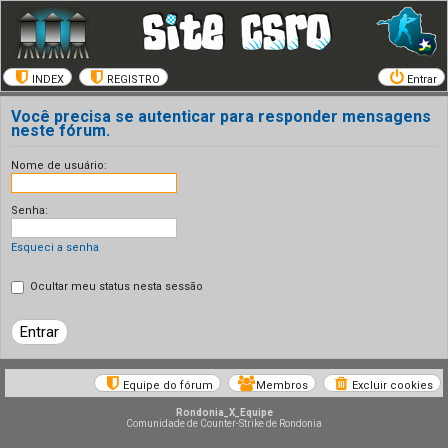
INDEX
REGISTRO
Entrar
Você precisa se autenticar para responder mensagens
neste fórum.
Nome de usuário:
Senha:
Esqueci a senha
Ocultar meu status nesta sessão
Equipe do fórum
Membros
Excluir cookies
Rondonia_X_Equipe
Comunidade de Counter-Strike de Rondonia