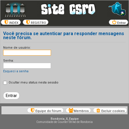
INDEX
REGISTRO
Entrar
Você precisa se autenticar para responder mensagens
neste fórum.
Nome de usuário:
Senha:
Esqueci a senha
Ocultar meu status nesta sessão
Equipe do fórum
Membros
Excluir cookies
Rondonia_X_Equipe
Comunidade de Counter-Strike de Rondonia