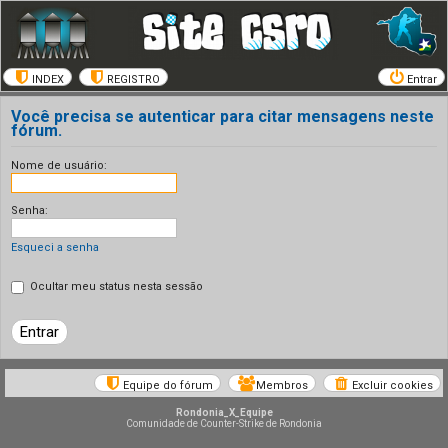
INDEX
REGISTRO
Entrar
Você precisa se autenticar para citar mensagens neste
fórum.
Nome de usuário:
Senha:
Esqueci a senha
Ocultar meu status nesta sessão
Equipe do fórum
Membros
Excluir cookies
Rondonia_X_Equipe
Comunidade de Counter-Strike de Rondonia