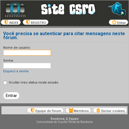
INDEX
REGISTRO
Entrar
Você precisa se autenticar para citar mensagens neste
fórum.
Nome de usuário:
Senha:
Esqueci a senha
Ocultar meu status nesta sessão
Equipe do fórum
Membros
Excluir cookies
Rondonia_X_Equipe
Comunidade de Counter-Strike de Rondonia