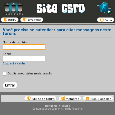
INDEX
REGISTRO
Entrar
Você precisa se autenticar para citar mensagens neste
fórum.
Nome de usuário:
Senha:
Esqueci a senha
Ocultar meu status nesta sessão
Equipe do fórum
Membros
Excluir cookies
Rondonia_X_Equipe
Comunidade de Counter-Strike de Rondonia