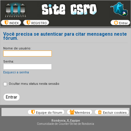
INDEX
REGISTRO
Entrar
Você precisa se autenticar para citar mensagens neste
fórum.
Nome de usuário:
Senha:
Esqueci a senha
Ocultar meu status nesta sessão
Equipe do fórum
Membros
Excluir cookies
Rondonia_X_Equipe
Comunidade de Counter-Strike de Rondonia