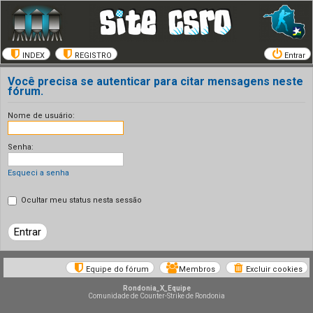
INDEX
REGISTRO
Entrar
Você precisa se autenticar para citar mensagens neste
fórum.
Nome de usuário:
Senha:
Esqueci a senha
Ocultar meu status nesta sessão
Equipe do fórum
Membros
Excluir cookies
Rondonia_X_Equipe
Comunidade de Counter-Strike de Rondonia