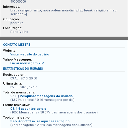
990000000
Interesses:
brega calypso. amxx, nova ordem mundial, php, break, religião e meu
servinho =]
Ocupação:
pedreiro
Localização:
Porto Velho
CONTATO MESTRE
Website:
Visitar website do usuário
Yahoo Messenger:
Enviar mensagem YIM
ESTATÍSTICAS DO USUÁRIO
Registrado em:
03 Abr 2010, 20:00
Última visita:
05 Jul 2026, 12:17
Total de mensagens:
2735 |
Pesquisar mensagens do usuário
(13.74% do total / 0.46 mensagens por dia)
Fórum mais ativo:
CS 1.6 assuntos gerais
(1055 Mensagens / 38.57% das mensagens dos usuários)
Tópico mais ativo:
Servidor off ? avise aqui nesse topico
(77 Mensagens / 2.82% das mensagens dos usuários)