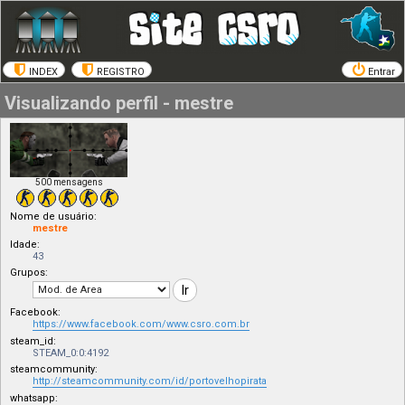
INDEX
REGISTRO
Entrar
Visualizando perfil - mestre
500 mensagens
Nome de usuário:
mestre
Idade:
43
Grupos:
Facebook:
https://www.facebook.com/www.csro.com.br
steam_id:
STEAM_0:0:4192
steamcommunity:
http://steamcommunity.com/id/portovelhopirata
whatsapp: