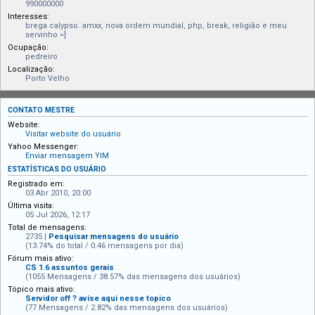
990000000
Interesses:
brega calypso. amxx, nova ordem mundial, php, break, religião e meu
servinho =]
Ocupação:
pedreiro
Localização:
Porto Velho
CONTATO MESTRE
Website:
Visitar website do usuário
Yahoo Messenger:
Enviar mensagem YIM
ESTATÍSTICAS DO USUÁRIO
Registrado em:
03 Abr 2010, 20:00
Última visita:
05 Jul 2026, 12:17
Total de mensagens:
2735 |
Pesquisar mensagens do usuário
(13.74% do total / 0.46 mensagens por dia)
Fórum mais ativo:
CS 1.6 assuntos gerais
(1055 Mensagens / 38.57% das mensagens dos usuários)
Tópico mais ativo:
Servidor off ? avise aqui nesse topico
(77 Mensagens / 2.82% das mensagens dos usuários)