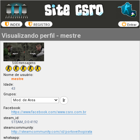
INDEX
REGISTRO
Entrar
Visualizando perfil - mestre
500 mensagens
Nome de usuário:
mestre
Idade:
43
Grupos:
Facebook:
https://www.facebook.com/www.csro.com.br
steam_id:
STEAM_0:0:4192
steamcommunity:
http://steamcommunity.com/id/portovelhopirata
whatsapp: