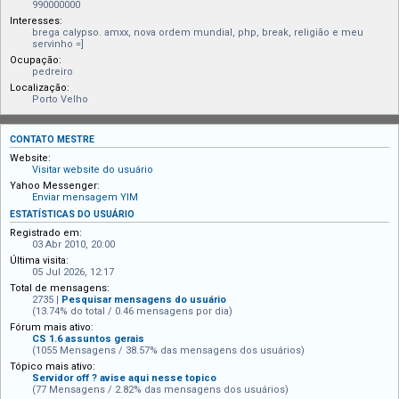
990000000
Interesses:
brega calypso. amxx, nova ordem mundial, php, break, religião e meu
servinho =]
Ocupação:
pedreiro
Localização:
Porto Velho
CONTATO MESTRE
Website:
Visitar website do usuário
Yahoo Messenger:
Enviar mensagem YIM
ESTATÍSTICAS DO USUÁRIO
Registrado em:
03 Abr 2010, 20:00
Última visita:
05 Jul 2026, 12:17
Total de mensagens:
2735 |
Pesquisar mensagens do usuário
(13.74% do total / 0.46 mensagens por dia)
Fórum mais ativo:
CS 1.6 assuntos gerais
(1055 Mensagens / 38.57% das mensagens dos usuários)
Tópico mais ativo:
Servidor off ? avise aqui nesse topico
(77 Mensagens / 2.82% das mensagens dos usuários)