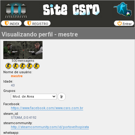
INDEX
REGISTRO
Entrar
Visualizando perfil - mestre
500 mensagens
Nome de usuário:
mestre
Idade:
43
Grupos:
Facebook:
https://www.facebook.com/www.csro.com.br
steam_id:
STEAM_0:0:4192
steamcommunity:
http://steamcommunity.com/id/portovelhopirata
whatsapp: