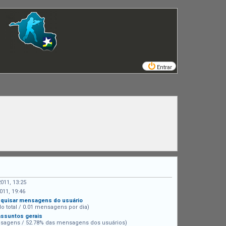
Entrar
2011, 13:25
011, 19:46
quisar mensagens do usuário
do total / 0.01 mensagens por dia)
assuntos gerais
sagens / 52.78% das mensagens dos usuários)