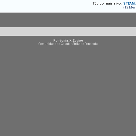
Tópico mais ativo:
STEAM_0
(12 Men
Rondonia_X_Equipe
Comunidade de Counter-Strike de Rondonia