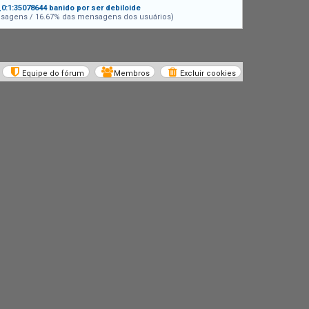
:1:35078644 banido por ser debiloide
sagens / 16.67% das mensagens dos usuários)
Equipe do fórum
Membros
Excluir cookies