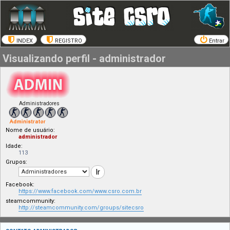
INDEX
REGISTRO
Entrar
Visualizando perfil - administrador
Administradores
Nome de usuário:
administrador
Idade:
113
Grupos:
Facebook:
https://www.facebook.com/www.csro.com.br
steamcommunity:
http://steamcommunity.com/groups/sitecsro