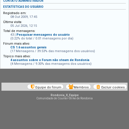
CONTATO ADMINISTRADOR
ESTATÍSTICAS DO USUÁRIO
Registrado em:
08 Out 2009, 17:45
Última visita:
05 Jul 2026, 12:15
Total de mensagens:
43 |
Pesquisar mensagens do usuário
(0.22% do total / 0.01 mensagens por dia)
Fórum mais ativo:
CS 1.6 assuntos gerais
(17 Mensagens / 39.53% das mensagens dos usuários)
Tópico mais ativo:
4 assuntos sobre o Forum não steam de Rondonia
(4 Mensagens / 9.30% das mensagens dos usuários)
Equipe do fórum
Membros
Excluir cookies
Rondonia_X_Equipe
Comunidade de Counter-Strike de Rondonia