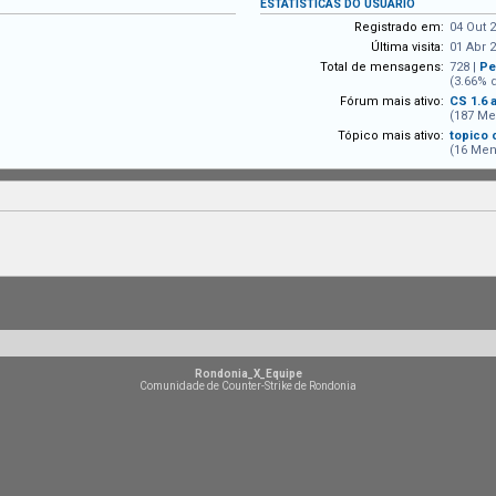
ESTATÍSTICAS DO USUÁRIO
Registrado em:
04 Out 2
Última visita:
01 Abr 2
Total de mensagens:
728 |
Pe
(3.66% 
Fórum mais ativo:
CS 1.6 
(187 Me
Tópico mais ativo:
topico
(16 Men
Rondonia_X_Equipe
Comunidade de Counter-Strike de Rondonia