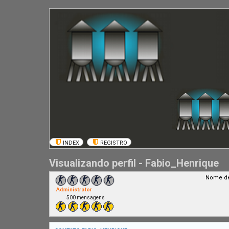
INDEX
REGISTRO
Visualizando perfil - Fabio_Henrique
Nome de
500 mensagens