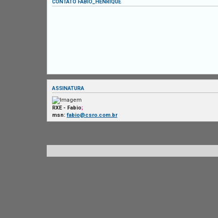
CONTATO FABIO_HENRIQUE
ASSINATURA
RXE - Fabio
;
msn:
fabio@csro.com.br