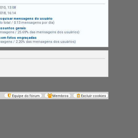
010, 13:08
018, 16:14
squisar mensagens do usuário
do total / 0.13 mensagens por dia)
assuntos gerais
nsagens / 25.69% das mensagens dos usuários)
 com fotos engraçadas
sagens / 2.20% das mensagens dos usuários)
Equipe do fórum
Membros
Excluir cookies